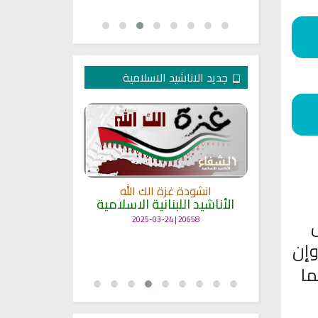
جديد الاناشيد الاسلامية
انشودة غزة الك الله
الأناشيد اللبنانية الاسلامية
مل
انشودة حن
أناش
20658 | 2025-03-24
25663 | 2025-03-19
وإن
ما