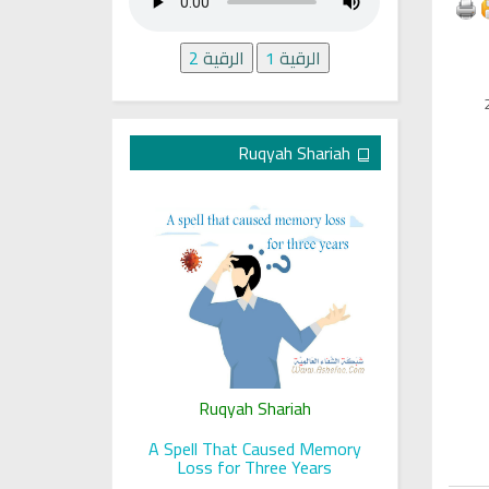
الرقية
1
الرقية
2
Ruqyah Shariah
ariah
Ruqyah Shariah
Ru
 her sight
A Spell That Caused Memory
A Jewish J
Loss for Three Years