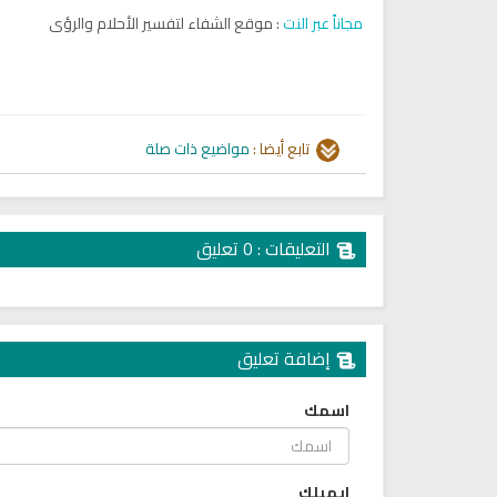
مجاناً عبر النت
: موقع الشفاء لتفسير الأحلام والرؤى
تابع أيضا :
مواضيع ذات صلة
تلاوة جديدة للشيخ مشاري
التعليقات : 0 تعليق
العفاسي تهتز لها القلوب
ترجمة معاني القرآن صوت الى ال
تلاوات منوعة
التاميلية
الترجمات الصوتية لمعاني
13797 | 2024-05-29
القرآن Mp3
7150 | 2024-05-29
إضافة تعليق
اسمك
ايميلك