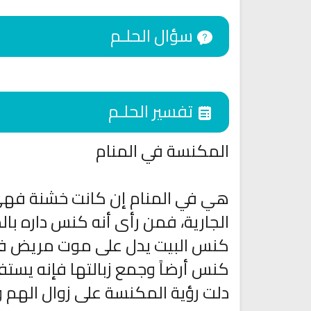
سؤال الحلـم
تفسير الحلـم
المكنسة في المنام
هي في المنام إن كانت خشنة فهي
اقمار الهبارية
الجارية، فمن رأى أنه كنس داره با
انشودة تلك أمي
فريق أجناد للفن الاسلام
أناشيد الأم
كنس البيت يدل على موت مريض فيه أ
15271 | 2025-11-03
3612 | 2026-03-30
كنس أرضاً وجمع زبالتها فإنه يستفيد ما
دلت رؤية المكنسة على زوال الهم و