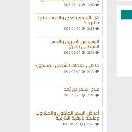
2026-06-14
1280 |
هل التفكير بالعين والخوف منها
يجلبها ؟
2026-04-01
2468 |
الوسواس القهري والمس
الشيطاني (الجن)
2026-03-31
2976 |
ما هي علامات الشخص المسحور؟
2025-11-24
5735 |
علاج السحر عن بُعد
2025-10-23
7540 |
أعراض السحر المأكول والمشروب
وعلاجه بالرقية الشرعية
2025-04-23
21623 |