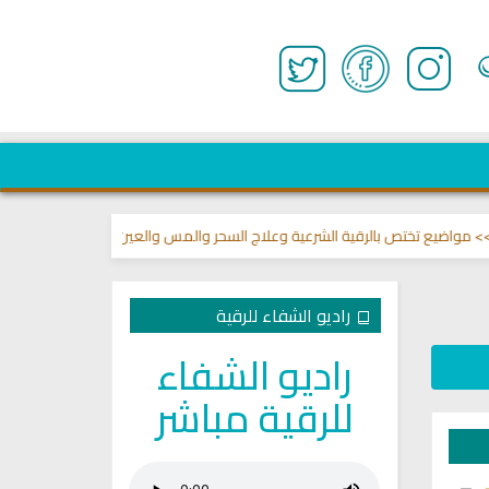
يع تختص بالرقية الشرعية وعلاج السحر والمس والعين 🌾
قناة وشفاء لما في ا
راديو الشفاء للرقية
راديو الشفاء
للرقية مباشر