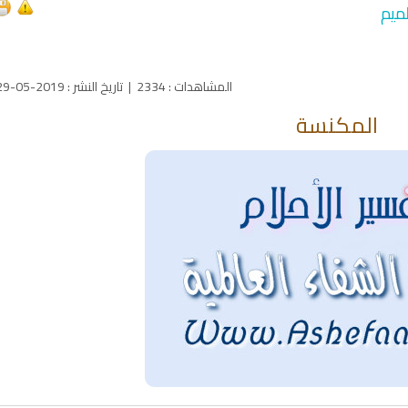
ميم
المشاهدات
:
2334
|
تاريخ النشر
:
2019-05-29
المكنسة
qyah Shariah
Ruqyah Shariah
inns Spell on a Woman
Sihir Jin Yahudi pada Seorang
ة
Wanita