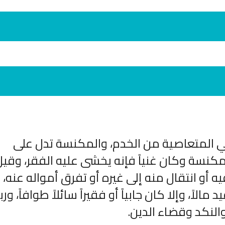
 المتعاصية من الخدم، والمكنسة تدل على
انشودة لم الش
انشودة مشاعل الشمال
أناشيد غزة
لمكنسة وكان غنياً فإنه يخشى عليه الفقر، وقيل
فريق أجناد للفن الاسلامي
ي
19343 | 2025-04-09
21715 | 2025-05-04
و انتقال منه إلى غيره أو تفرق أمواله عنه، 
لاً، وإلا كان جابياً أو فقيراً سائلاً طوافاً، ورب
النكد وقضاء الدين.