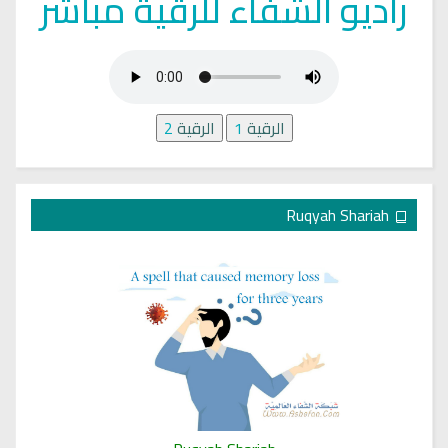
راديو الشفاء للرقية مباشر
الرقية
1
الرقية
2
Ruqyah Shariah