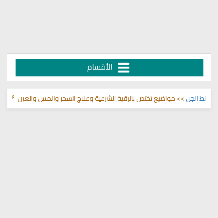
الأقسام
الجن
>> مواضيع تختص بالرقية الشرعية وعلاج السحر والمس والعين 🌾
قناة وش