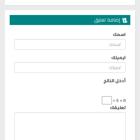
إضافة تعليق
اسمك
ايميلك
أدخل الناتج
8 + 6 =
تعليقك