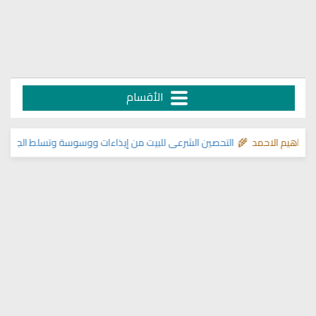
الأقسام
اهيم الاحمد 🌾
التحصين الشرعي للبيت من إيذاءات ووسوسة وتسلط الجن
>> مواض