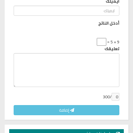
ايميلك
أدخل الناتج
9 + 5 =
تعليقك
/300
إضافة