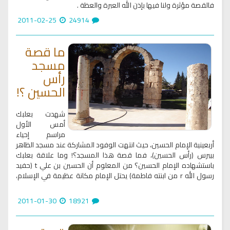
فالقصة مؤثرة ولنا فيها بإذن الله العبرة والعظة .
2011-02-25
24914
ما قصة
مسجد
رأس
الحسين ؟!
شهدت بعلبك
أمس الأول
مراسم إحياء
أربعينية الإمام الحسين، حيث انتهت الوفود المشاركة عند مسجد الظاهر
بيبرس (رأس الحسين)، فما قصة هذا المسجد؟! وما علاقة بعلبك
باستشهاده الإمام الحسين؟ من المعلوم أن الحسين بن علي t (حفيد
رسول الله r من ابنته فاطمة) يحتل الإمام مكانة عظيمة في الإسلام،
2011-01-30
18921