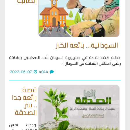
الطالبة
السودانية… بائعة الخبز
حدثت هذه القصة في جمهورية السودان لأحد المعلمين بمنطقة
ريفى المناقل (منطقة في السودان ) .
2022-06-07
4044
قصة
رائعة جدا
.. سر
الصدقة
وجدت نفس