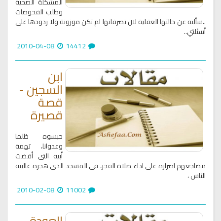
المشكلة الصحية
وطلب الفحوصات
..سألته عن حالتها العقلية لان تصرفاتها لم تكن موزونة ولا ردودها على
أسئلتي..
2010-04-08
14412
ابن
السجين -
قصة
قصيرة
حبسوه ظلما
وعدوانا، تهمة
أبيه التى أقضت
مضاجعهم اصراره على اداء صلاة الفجر، فى المسجد الذى هجره غالبية
الناس ،
2010-02-08
11002
العودة -