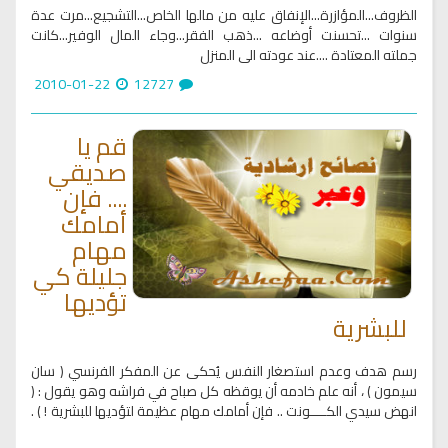
الظروف...المؤازرة...الإنفاق عليه من مالها الخاص...التشجيع...مرت عدة
سنوات ...تحسنت أوضاعه ...ذهب الفقر...وجاء المال الوفير...كانت
جملته المعتادة ....عند عودته الى المنزل
2010-01-22
12727
قم يا
صديقي
.... فإن
أمامك
مهام
جليلة كي
تؤديها
للبشرية
رسم هدف وعدم استصغار النفس يُحكى عن المفكر الفرنسي ( سان
سيمون ) ، أنه علم خادمه أن يوقظه كل صباح في فراشه وهو يقول : (
انهض سيدي الكــــونت .. فإن أمامك مهام عظيمة لتؤديها للبشرية ! ) .