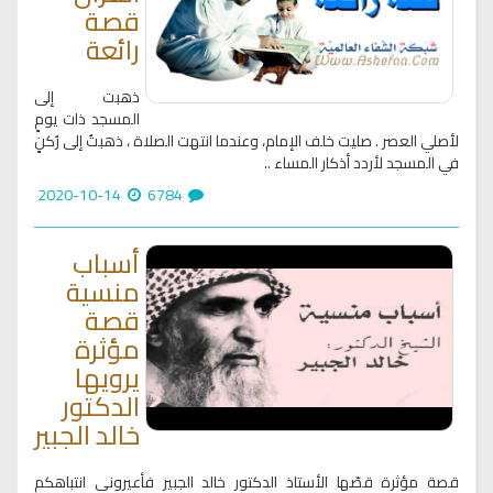
قصة
رائعة
ذهبت إلى
المسجد ذات يومٍ
لأصلي العصر . صليت خلف الإمام، وعندما انتهت الصلاة ، ذهبتُ إلى رُكنٍ
في المسجد لأردد أذكار المساء ..
2020-10-14
6784
أسباب
منسية
قصة
مؤثرة
يرويها
الدكتور
خالد الجبير
قصة مؤثرة قصّها الأستاذ الدكتور خالد الجبير فأعيروني انتباهكم