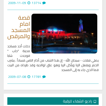
2009-11-09
13714
قصة
امام
المسجد
والمرقص
دخلت أحد مساجد
مدينة "حلب "
فوجدت شابا
يصلي فقلت - سبحان الله - إن هذا الشاب من أكثر الناس فساداً ، يشرب
الخمر ويفعل الزنا ويأكل الربا وهو عاق لوالديه وقد طرداه من البيت
فما الذي جاء به إلى المسجد
2009-07-08
17781
راديو الشفاء للرقية