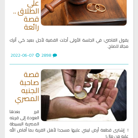
على
الطلاق ..
قصة
رائعة
يقول القاضي: في الجلسة الأولى أجلت القضية لأجل بعيد كي أترك
مجالا للصلح.
2022-06-07
2898
قصة
صاحبة
الجنيه
المصري
قرر بعدها
العودة إلى قريته
المصرية البسيطة
! إشترى قطعة أرض ليبني عليها مسجدا لأهل القرية بما أفاض الله
عليه من مال!