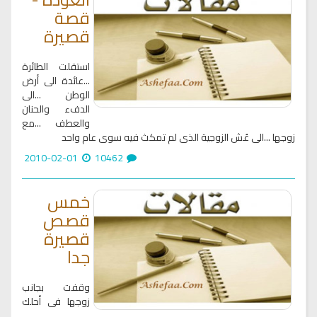
قصة
قصيرة
استقلت الطائرة
...عائدة الى أرض
الوطن ...الى
الدفء والحنان
والعطف ...مع
زوجها ...الى عُش الزوجية الذى لم تمكث فيه سوى عام واحد
2010-02-01
10462
خمس
قصص
قصيرة
جدا
وقفت بجانب
زوجها فى أحلك