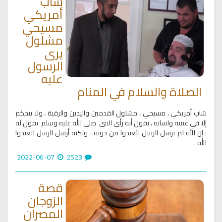
شاب
أمريكي
مسيحي
مشلول
يرى
الرسول
عليه
الصلاة والسلام في المنام
شاب أمريكي ، مسيحي ، مشلول القدمين واليدين والرقبة ، ولا يتحكم
إلا في عينيه ولسانه ، يقول أنه رأى النبي صلى الله عليه وسلم يقول له
: إن الله لم يرسل الرسل ليُعبدوا من دونه ، ولكنه أرسل الرسل لتعبدوا
الله .
2022-06-07
2523
قصة
الزوجان
المصران