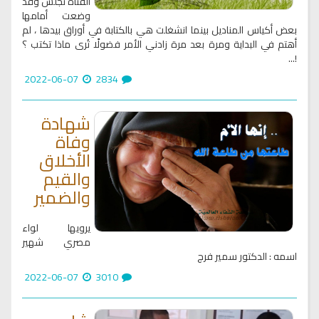
الفتاة تجلس وقد
وضعت أمامها
بعض أكياس المناديل بينما انشغلت هي بالكتابة في أوراق بيدها ، لم
أهتم في البداية ومرة بعد مرة زادني الأمر فضولًا تُرى ماذا تكتب ؟
!...
2022-06-07
2834
شهادة
وفاة
الأخلاق
والقيم
والضمير
يرويها لواء
مصري شهير
اسمه : الدكتور سمير فرج
2022-06-07
3010