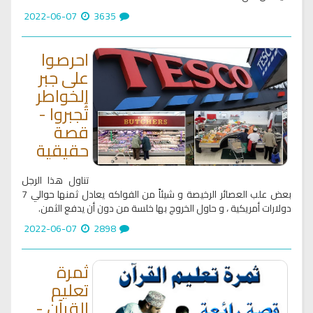
2022-06-07
3635
احرصوا
على جبر
الخواطر
تُُجبروا -
قصة
حقيقية
تناول هذا الرجل
بعض علب العصائر الرخيصة و شيئاً من الفواكه يعادل ثمنها حوالي 7
دولارات أمريكية ، و حاول الخروج بها خلسة من دون أن يدفع الثمن.
2022-06-07
2898
ثمرة
تعليم
القرآن -