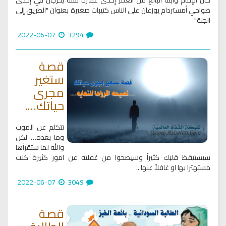
ضواحي أمستردام يوزعان على الناس كتيبات صغيرة بعنوان "الطريق إلى
الجنة"
2022-06-07
3294
قصة
ستغير
مجرى
حياتك….
تتكلم عن الموت
وما بعده… لكن
والله لما ستقرأها
سيستيقظ قلبك كثيراً وسيصحوا من غفلته عن امور كثيرة كنت
مستهترا بها او غافلاً عنها ..
2022-06-07
3049
قصة