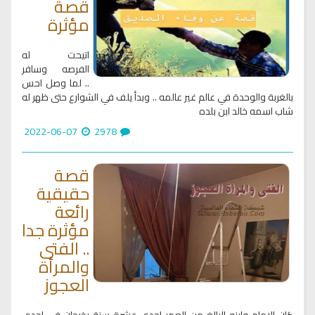
قصة
مؤثرة
اتيحت له
الفرصه وسافر
.. لما وصل احس
بالغربة والوحدة في عالم غير عالمه .. وبدأ يلف في الشوارع حتى ظهر له
شاب اسمه خالد ابن بلده
2022-06-07
2978
قصة
حقيقية
رائعة
مؤثرة جدا
.. الفتى
والمرأة
العجوز
كان الإمام وابنه البالغ من العمر إحدى عشرة سنة يخرجان في إحدى