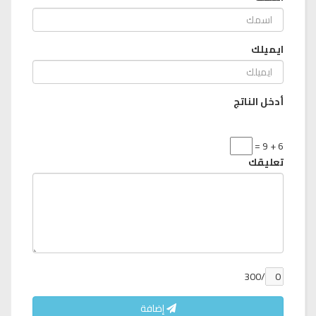
ايميلك
أدخل الناتج
6 + 9 =
تعليقك
/300
إضافة