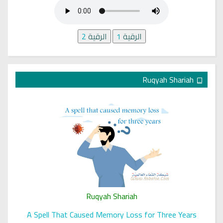
الرقية
1
الرقية
2
Ruqyah Shariah
Ruqyah Shariah
A Spell That Caused Memory Loss for Three Years