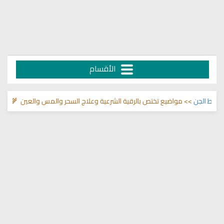
الأقسام
 الجن
>> مواضيع تختص بالرقية الشرعية وعلاج السحر والمس والعين 🌾
قناة وش