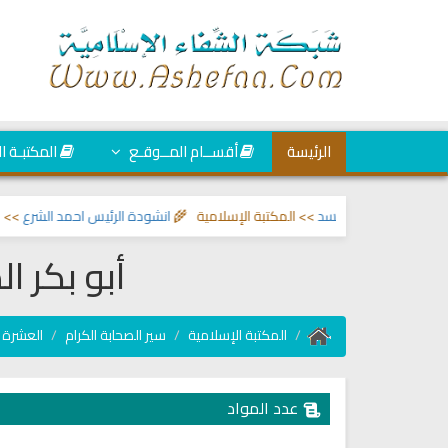
الرئيسة
أقســام المــوقـع
المكتبـة ا
لعين والحسد
>> المكتبة الإسلامية 🌾
انشودة الرئيس احمد الشرع
>> اناشيد ابر
أبو بكر ا
المكتبة الإسلامية
سير الصحابة الكرام
العشرة ا
عدد المواد