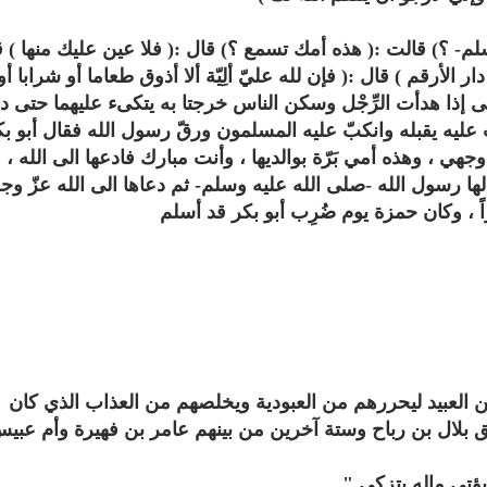
م- ؟) قالت :( هذه أمك تسمع ؟) قال :( فلا عين عليك منها ) 
 الأرقم ) قال :( فإن لله عليّ ألِيّة ألا أذوق طعاما أو شرابا أو
تى إذا هدأت الرِّجْل وسكن الناس خرجتا به يتكىء عليهما حتى 
ليه يقبله وانكبّ عليه المسلمون ورقّ رسول الله فقال أبو بك
هي ، وهذه أمي بَرّة بوالديها ، وأنت مبارك فادعها الى الله ، 
تحميل كتب السيرة النبوية
تحميل كتب السيرة ا
لها رسول الله -صلى الله عليه وسلم- ثم دعاها الى الله عزّ وج
 ، وكان حمزة يوم ضُرِب أبو بكر قد أسلم
ة
السيرة النبوية المستوى الأول
صحيح السيرة الن
العبيد ليحررهم من العبودية ويخلصهم من العذاب الذي كان
بلال بن رباح وستة آخرين من بينهم عامر بن فهيرة وأم عبي
يؤتي ماله يتزكى "