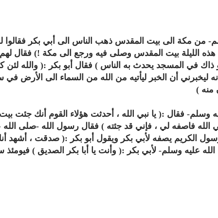
- من مكة الى بيت المقدس ذهب الناس الى أبي بكر فقالوا له
 هذه الليلة بيت المقدس وصلى فيه ورجع الى مكة !) فقال لهم 
هو ذاك في المسجد يحدث به الناس ) فقال أبو بكر :( والله لئن ك
نه ليخبرني أن الخبر ليأتيه من الله من السماء الى الأرض في 
 منه )
 وسلم- فقال :( يا نبي الله ، أحدثت هؤلاء القوم أنك جئت بيت
بي الله فاصفه لي ، فإني قد جئته ) فقال رسول الله -صلى الله 
ول الكريم يصفه لأبي بكر ويقول أبو بكر :( صدقت ، أشهد أن
له عليه وسلم- لأبي بكر :( وأنت يا أبا بكر الصديق ) فيومئذ س