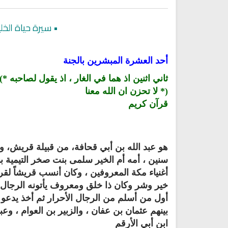
•
سيرة حياة الخل
أحد العشرة المبشرين بالجنة
ثاني اثنين اذ هما في الغار ، اذ يقول لصاحبه *)
(* لا تحزن ان الله معنا
قرآن كريم
هو عبد الله بن أبي قحافة، من قبيلة قريش، و
اقمار الهبارية
سنين ، أمه أم الخير سلمى بنت صخر التيمية بن
انشودة تلك أمي
فريق أجناد للفن الاسلام
أناشيد الأم
أغنياء مكة المعروفين ، وكان أنسب قريشاً لق
15298 | 2025-11-03
3654 | 2026-03-30
خير وشر وكان ذا خلق ومعروف يأتونه الرجال و
أول من أسلم من الرجال الأحرار ثم أخذ يدعو
بينهم عثمان بن عفان ، والزبير بن العوام ، و
ابن أبي الأرقم