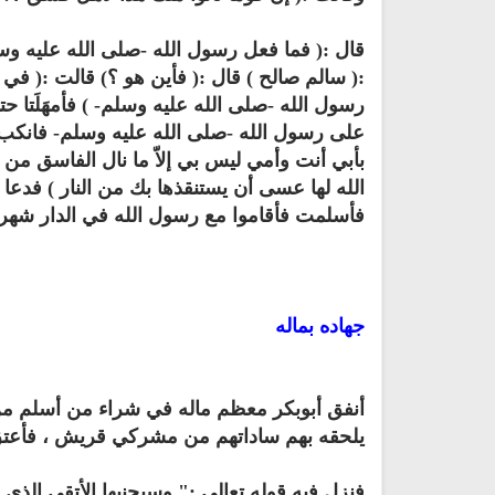
قال :( فما فعل رسول الله -صلى الله عليه وسل
:( سالم صالح ) قال :( فأين هو ؟) قالت :( في دار
رسول الله -صلى الله عليه وسلم- ) فأمهَلَتا ح
على رسول الله -صلى الله عليه وسلم- فانكب ع
بأبي أنت وأمي ليس بي إلاّ ما نال الفاسق من وج
كتب الأسرة والمرأة المسلمة
تحميل كتب السيرة النبوية
الله لها عسى أن يستنقذها بك من النار ) فدعا 
فأسلمت فأقاموا مع رسول الله في الدار شهراً
ميل كتاب تربية الاولاد في الاسلام
السيرة النبوية للأطفال والناشئ
جهاده بماله
أنفق أبوبكر معظم ماله في شراء من أسلم من 
يلحقه بهم ساداتهم من مشركي قريش ، فأعتق 
فنزل فيه قوله تعالى :" وسيجنبها الأتقى الذي 