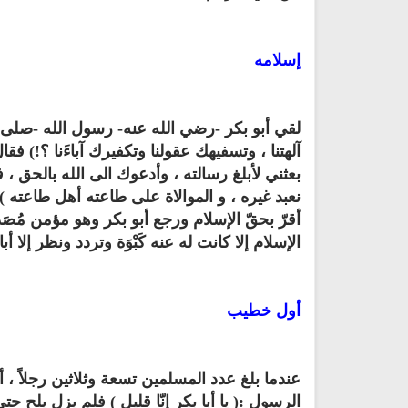
إسلامه
لقي أبو بكر -رضي الله عنه- رسول الله -صلى ا
آلهتنا ، وتسفيهك عقولنا وتكفيرك آباءَنا ؟!) فق
بعثني لأبلغ رسالته ، وأدعوك الى الله بالحق ، ف
نعبد غيره ، و الموالاة على طاعته أهل طاعته ) 
تلاوة جديدة للشيخ مشاري
العفاسي تهتز لها القلوب
ترجمة معاني القرآن صوت الى ال
أقرّ بحقّ الإسلام ورجع أبو بكر وهو مؤمن مُص
تلاوات منوعة
التاميلية
الإسلام إلا كانت له عنه كَبْوَة وتردد ونظر إلا أب
الترجمات الصوتية لمعاني
13820 | 2024-05-29
القرآن Mp3
7162 | 2024-05-29
أول خطيب
عندما بلغ عدد المسلمين تسعة وثلاثين رجلاً ،
الرسول :( يا أبا بكر إنّا قليل ) فلم يزل يل