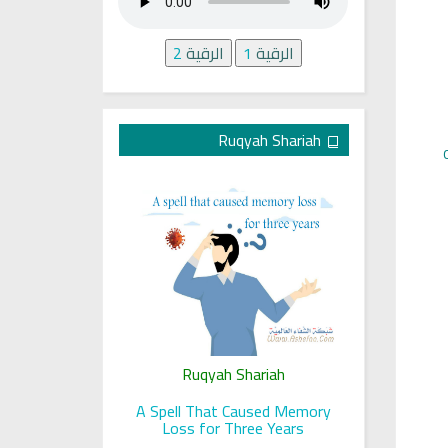
الرقية
1
الرقية
2
Ruqyah Shariah
ariah
Ruqyah Shariah
Ru
 her sight
A Spell That Caused Memory
A Jewish J
Loss for Three Years