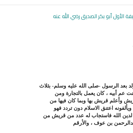
يفة الأول أبو بكر الصديق رضي الله عنه
انشودة لم الش
لد بعد الرسول -صلى الله عليه وسلم- بثلاث
انشودة مشاعل الشمال
أناشيد غزة
فريق أجناد للفن الاسلامي
ت عم أبيه ، كان يعمل بالتجارة ومن
ي
19374 | 2025-04-09
ريش وأعلم قريش بها وبما كان فيها من
21751 | 2025-05-04
يألفونه اعتنق الاسلام دون تردد فهو
 لدين الله فاستجاب له عدد من قريش من
عبدالرحمن بن عوف ، والأرقم