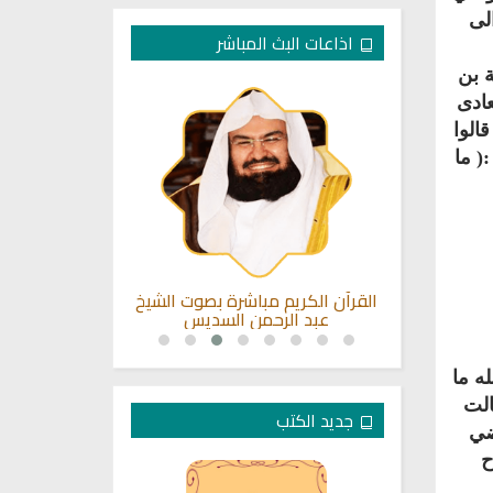
لى
اذاعات البث المباشر
ة بن
عادى
الوا
( ما
صيمي للقران
القرآن الكريم مباشرة بصوت الشيخ
اذاعة الرقي
عبد الرحمن السديس
ه ما
الت
جديد الكتب
ضي
ح