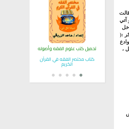
قالت
 آتي
دخل
ر :(
وادع
لنبوية
تحميل كتب علوم الفقه وأصوله
كتب الأسرة 
ل ،
بوية
كتاب مختصر الفقه في القرآن
تحميل كتاب تربي
الكريم
س