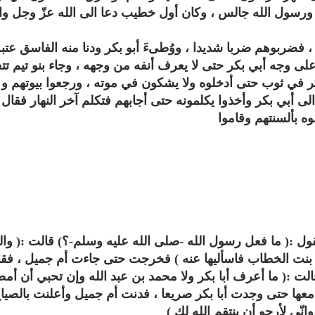
 ورسول الله جالس ، وكان أول خطيب دعا الى الله عزّ وجل وا
فضربوهم ضربا شديدا ، ووُطىءَ أبو بكر ودنا منه الفاسق عتب
لى وجه أبي بكر حتى لا يعرف أنفه من وجهه ، وجاء بنو تيم تت
كر في ثوب حتى أدخلوه ولا يشكون في موته ، ورجعوا بيوتهم و ق
 الى أبي بكر وأخذوا يكلمونه حتى أجابهم فتكلم آخر النهار فقال :
ه بألسنتهم وقاموا
راديو الشيخ خالد القحطاني للقران
راديو الشيخ جمعان الع
الكريم
الكريم
يقول :( ما فعل رسول الله -صلى الله عليه وسلم-؟) قالت :( والل
 بنت الخطاب فاسأليها عنه ) فخرجت حتى جاءت أم جميل ، فق
قالت :( ما أعرف أبا بكر ولا محمد بن عبد الله وإن تحبي أن أم
عها حتى وجدت أبا بكر صريعا ، فدنت أم جميل وأعلنت بالصيا
نّي لأرجو أن ينتقم الله لك )