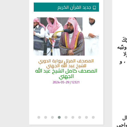
جديد القرآن الكريم
كَ
بّيه
ا
لكريم الى
المصحف المرتل برواية الدوري
، و
ة
للشيخ عبد الله الجهني
المصحف المرت
 لمعاني
المصحف كامل الشيخ عبد الله
للشيخ عث
الجهني
القرآن بصو
ال
12321 | 2024-05-29
7135 | 2024-05-29
ال
واحي