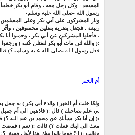
المسجد ، وكل رجل معه ، وقام أبو بكر خطيباً
رسول الله -صلى الله عليه وسلم-
وثار المشركون على أبي بكر وعلى المسلمين ، 
ربيعة ، فجعل يضربه بنعلين مخصوفين ، وأثّر ع
، فأجلوا المشركين عن أبي بكر ، وحملوا أبا ب
:( والله لئن مات أبو بكر لنقتلن عُتبة ) ورجعوا
فعل رسول الله -صلى الله عليه وسلم- ؟) فنالو
أم الخير
راديو الشيخ عبدالمحسن الحارثي
القرآن الكريم استماع مباشر
للقران الكريم
ولمّا خلت أم الخير ( والدة أبي بكر ) به جعل 
لي علم بصاحبك ) قال :( فاذهبي الى أم جميل
:( إن أبا بكر يسألك عن محمد بن عبد الله ؟) 
معك الى ابنك فعلت ؟) قالت :( نعم ) فمضت م
وقالت :( إنّ قوما نالوا منك هذا لأهل فسق ؟! وإ