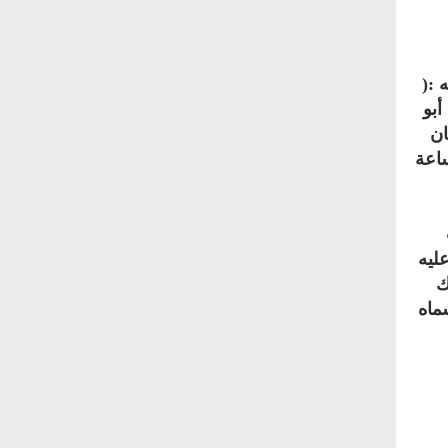
 :(
أبو
ان
ساعة
عليه
ك
ماه