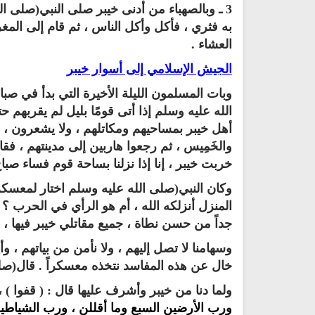
3 ـ وبالصهباء من أدنى خيبر صلى النبي(صلى الله
به فثري ، فأكل وأكل الناس ، ثم قام إلى ا
العشاء‏ .‏
الجيش الإسلامي إلى أسوار خيبر
وبات المسلمون الليلة الأخيرة التي بدأ في صباح
الله عليه وسلم إذا أتى قومًا بليل لم يقربهم
أهل خيبر بمساحيهم ومكاتلهم ، ولا يشعرون ، بل
والخَمِيس ، ثم رجعوا هاربين إلى مدينتهم ، فقال 
خربت خيبر ، إنا إذا نزلنا بساحة قوم فساء صباح ا
وكان النبي(صلى الله عليه وسلم اختار لمعسكره 
المنزل أنزلكه الله ، أم هو الرأي في الحرب ؟ 
جداً من حسن نطاة ، جميع مقاتلي خيبر فيها ، و
وسهامنا لا تصل إليهم ، ولا نأمن من بياتهم ، و
خال عن هذه المفاسد نتخذه معسكراً . قال(صلى
ولما دنا من خيبر وأشرف عليها قال ‏:‏ ‏( ‏قفوا‏ )
ورب الأرضين السبع وما أقللن ، ورب الشياطين 