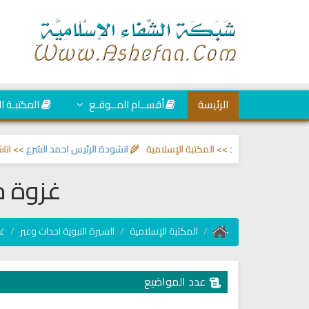
الرئيسة
أقســام المــوقـع
المكتبـة ا
ين والحسد
>> المكتبة الإسلامية 🌾
انشودة الرئيس احمد الشرع
>> اناشيد ابراهي
غزوة خ
المكتبة الإسلامية
السيرة النبوية احداث وعبر
غز
عدد المواضيع