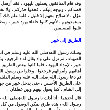
وقد قام المنافقون يعملون لليهود ، فقد أرسل رأ
قصدكم ، وتوجه إليكم ، فخذوا حذركم ، ولا تخ
عزّل ، لا سلاح معهم إلا قليل ، فلما علم ذلك 
يستمدونهم ، لأنهم كانوا حلفاء يهود خيبر ، 
غلبوا المسلمين‏ .‏
كتب الأسرة والمرأة المسلمة
تحميل كتب السيرة النبوية
الطريق إلى خيبر
ميل كتاب تربية الاولاد في الاسلام
السيرة النبوية للأطفال والناشئ
وسلك رسول الله(صلى الله عليه وسلم في اتجاهه
الصهباء ، ثم نزل على واد يقال له ‏:‏ الرجيع ،
خيبر ، لإمداد اليهود ، فلما كانوا ببعض الطري
أهاليهم وأموالهم فرجعوا ، وخلوا بين رسول الله
ثم دعا رسول الله(صلى الله عليه وسلم الدليلين 
على الطريق الأحسن ، حتى يدخل خيبر من جهة 
إلى الشام ، كما يحول بينهم وبين غطفان‏ .‏
قال أحدهما‏ :‏ أنا أدلك يا رسول الله(صلى الله
رسول الله ، هذه طرق يمكن الوصول من كل منها إ