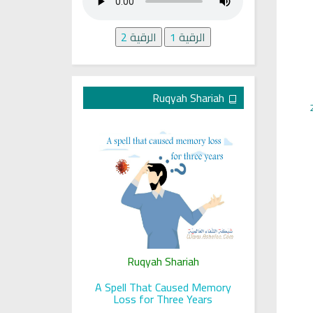
الرقية
1
الرقية
2
Ruqyah Shariah
ariah
Ruqyah Shariah
Ru
 her sight
A Spell That Caused Memory
A Jewish J
Loss for Three Years