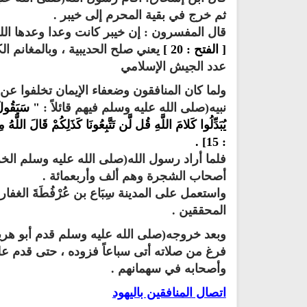
ثم خرج في بقية المحرم إلى خيبر ‏.‏
قال المفسرون ‏:‏ إن خيبر كانت وعدا وعدها الله 
‏[ ‏الفتح‏ :‏ 20 ‏]‏
يعني صلح الحديبية ، وبالمغانم الكثي
عدد الجيش الإسلامي
ولما كان المنافقون وضعفاء الإيمان تخلفوا عن
نبيه(صلى الله عليه وسلم فيهم قائلاً‏ :‏ ‏
" سَيَقُولُ ا
يُبَدِّلُوا كَلامَ اللَّهِ قُل لَّن تَتَّبِعُونَا كَذَلِكُمْ قَالَ اللَّه
:‏ 15‏] ‏‏.
فلما أراد رسول الله(صلى الله عليه وسلم الخر
أصحاب الشجرة وهم ألف وأربعمائة ‏.‏
اذاعة الرقية الشرعية مباشر
البث المباشر للقران الكريم بص
واستعمل على المدينة سِبَاع بن عُرْفُطَةَ الغفاري
الشيخ فارس عباد
المحققين ‏.‏
وبعد خروجه(صلى الله عليه وسلم قدم أبو هرير
فرغ من صلاته أتى سباعاً فزوده ، حتى قدم ع
وأصحابه في سهمانهم ‏.‏
اتصال المنافقين باليهود