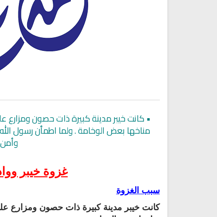
•
كانت خيبر مدينة كبيرة ذات حصون ومزارع عل
مناخها بعض الوخامة ‏.‏ ولما اطمأن رسول الله
وأمن م
اقمار الهبارية
انشودة تلك أمي
فريق أجناد للفن الاسلام
أناشيد الأم
15289 | 2025-11-03
غزوة خيبر ووادي
3642 | 2026-03-30
سبب الغزوة
كانت خيبر مدينة كبيرة ذات حصون ومزارع على 