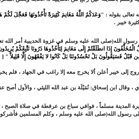
تعالى بقوله‏ :‏
"‏وَعَدَكُمُ اللَّهُ مَغَانِمَ كَثِيرَةً تَأْخُذُونَهَا فَعَجَّلَ لَكُمْ هَ
رة خيبر‏ .‏
 رسول الله(صلى الله عليه وسلم في غزوة الحديبية أمر الله تع
لْمُخَلَّفُونَ إِذَا انطَلَقْتُمْ إِلَى مَغَانِمَ لِتَأْخُذُوهَا ذَرُونَا نَتَّبِعْكُمْ يُرِيدُو
ُ مِن قَبْلُ فَسَيَقُولُونَ بَلْ تَحْسُدُونَنَا بَلْ كَانُوا لا يَفْقَهُونَ إِلَّا قَلِيلاً‏ "‏ ‏[ 
وج إلى خيبر أعلن ألا يخرج معه إلا راغب في الجهاد ، فلم يخرج
وت
اذاعة القران الكريم من لبنان - البث
راديو الشيخ عبد الر
 ، وقال ابن إسحاق‏:‏ نُمَيْلَة بن عبد الله الليثي ، والأول أصح عن
المباشر
للقران الكريم
ة المدينة مسلماً ، فوافي سباع بن عرفطة في صلاة الصبح ، ف
لى رسول الله(صلى الله عليه وسلم ، وكلم المسلمين فأشركو