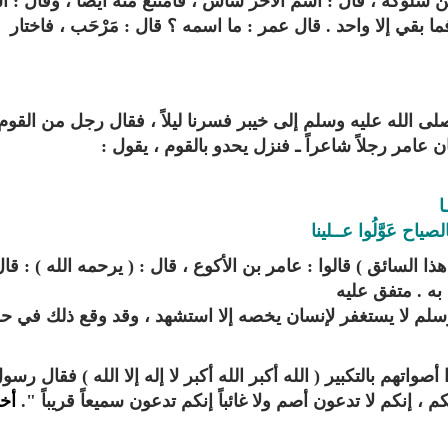
سلوكه ، قال‏ :‏ اسم الآخر شاش ، فامتنع منه أيضاً ، وقال ‏:‏ 
بقي إلا واحد ‏.‏ قال عمر ‏:‏ ما اسمه ‏؟‏ قال ‏:‏ مَرْحَب ، فاختار
(صلى الله عليه وسلم إلى خيبر فسرنا ليلاً ، فقال رجل من القوم
كان عامر رجلاً شاعراً ـ فنزل يحدو بالقوم ، يقول ‏:
ا
لصياح عَوَّلُوا عــلينا
سائق‏ )‏ قالوا ‏:‏ عامر بن الأكوع ، قال ‏:‏ ‏( ‏يرحمه الله ‏) ‏‏:‏ قا
به ‏.‏ متفق عليه
وسلم لا يستغفر لإنسان يخصه إلا استشهد ، وقد وقع ذلك في 
تهم بالتكبير ( الله أكبر الله أكبر لا إله إلا الله ) فقال رسو
، إنكم لا تدعون أصم ولا غائباً إنكم تدعون سميعاً قريباً ".
أخ