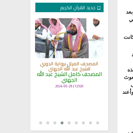
جديد القرآن الكريم
بعد
ي
انت
لكريم الى
المصحف المرتل برواية الدوري
ة
للشيخ عبد الله الجهني
المصحف المرت
ذه
 لمعاني
المصحف كامل الشيخ عبد الله
للشيخ عث
عوث
الجهني
القرآن بصو
ال
ى
12320 | 2024-05-29
أعند
7133 | 2024-05-29
 ،