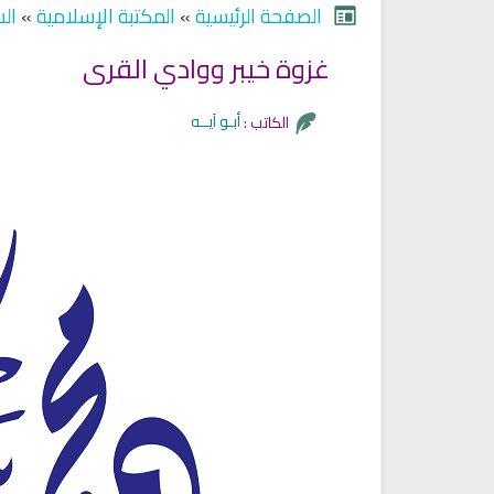
الصفحة الرئيسية
»
المكتبة الإسلامية
»
الس
غزوة خيبر ووادي القرى
أبـو آيــه
الكاتب :
Ruqyah Shariah
Ruqyah Shariah
Ruqyah Shariah Full Mishary
Ruqyah according to the Quran
and Sunnah to treat witchcraft
Rashid Al Afasy Mp3 الرقي
and the evil eye
الشرعية