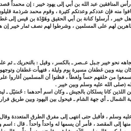
س المنافقين عبد الله بن أبي إلى يهود خيبر ‏:‏ إن محمداً قصد
افوا منه فإن عددكم وعدتكم كثيرة ، وقوم محمد شرذمة قليلون
أهل خيبر ، أرسلوا كنانة بن أبي الحقيق وهَوْذَة بن قيس إلى غط
ومظاهرين لهم على المسلمين ، وشرطوا لهم نصف ثمار خيبر إن ه
تحميل كتب السيرة النبوية
تحميل كتب السيرة ا
ة
السيرة النبوية المستوى الأول
صحيح السيرة الن
 نحو خيبر جـبل عــصر ـ بالكسر ، وقيل ‏:‏ بالتحريك ـ ثم عل
 وكان بينه وبين غطفان مسيرة يوم وليلة ، فتهيأت غطفان وتوجهوا
ق سمعوا من خلفهم حساً ولغطاً ، فظنوا أن المسلمين أغاروا على
 (صلى الله عليه وسلم وبين خيبر ‏.‏
اللذين كانا يسلكان بالجيش ـ وكان اسم أحدهما‏ :‏ حُسَيْل ـ ليد
الشمال ـ أي جهة الشام ـ فيحول بين اليهود وبين طريق فرار
 عليه وسلم ، فأقبل حتى انتهى إلى مفرق الطرق المتعددة وقال ‏:‏
لى المقصد ، فأمر أن يسمها له واحداً واحداً‏ .‏ قال‏ :‏ اسم و