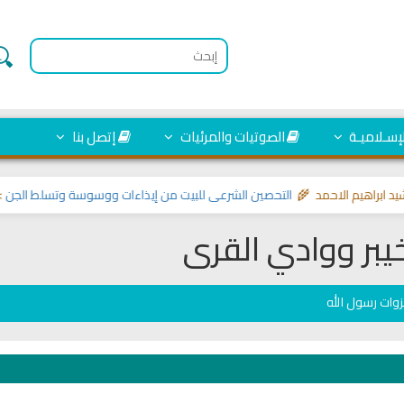
لإسـلاميـة
الصوتيات والمرئيات
إتصل بنا
م الاحمد 🌾
التحصين الشرعي للبيت من إيذاءات ووسوسة وتسلط الجن
>> مواضيع 
يبر ووادي القرى
وات رسول الله