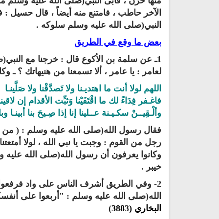
منها حزن ، فأبى النبي(صلى الله عليه وسلم من 
الآخر حاطب ، فامتنع منه أيضاً ، قال حسيل ‏:‏ فما 
النبي(صلى الله عليه وسلم سلوكه ‏.‏
بعض ما وقع في الطريق
1ـ عن سلمة بن الأكوع قال ‏:‏ خرجنا مع النبي
لعامر ‏:‏ يا عامر ، ألا تسمعنا من هنيهاتك‏ ؟‏ ـ و
اللهم لولا أنت ما اهتديـنا ولا تَصدَّقْنا ولا صَلَّينـا
فاغـفر فِدَاءً لك ما اقْتَفَيْنا وَثبِّت الأقدام إن لاقينـ
وألْـقِيــنْ سكـيـنة عــلينا إنا إذا صِـيحَ بنا أبينـا وبا
فقال رسول الله(صلى الله عليه وسلم ‏:‏ ‏( ‏من هذا ال
رجل من القوم ‏:‏ وجبت يا نبي الله ، لولا أمتعتنا 
وكانوا يعرفون أن رسول الله(صلى الله عليه 
خيبر‏ .‏
2- وفي الطريق أشرف الناس على واد فرفعوا أصوا
الله(صلى الله عليه وسلم : "أربعوا على أنفسكم 
البخاري (388
3)