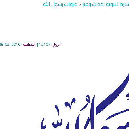
يرة النبوية احداث وعبر
»
غزوات رسول الله
الزوار
: 12107 |
الإضافة
: 2010-02-28
qyah Shariah
Ruqyah Shariah
inns Spell on a Woman
Sihir Jin Yahudi pada Seorang
ة
Wanita