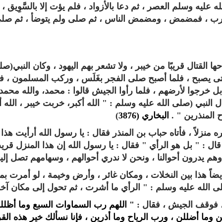
 عليه وسلم العصر ، ثم دعا بالأزواد ، فلم يؤت إلا بالسَّوِيق ، 
لمغرب ، فمضمض ، ومضمض الناس ، ثم صلى ولم يتوضأ ، ثم صل
ها القتال قريبًا من خيبر ، ولا تشعر بهم اليهود ، وكان النبي(ص
 حتى يصبح ، فلما أصبح صلى الفجر بغَلَس ، وركب المسلمون ، 
 خرجوا لأرضهم ، فلما رأوا الجيش قالوا ‏:‏ محمد، والله محمد
النبي (صلى الله عليه وسلم ‏:‏ ‏" ‏الله أكبر، خربت خيبر ، الله أ
لمنذرين‏ "‏ ‏.‏
البخاري (3876
)
منزلاً ، فأتاه حباب بن المنذر فقال : يا رسول الله أرأيت هذا
قال : " بل هو الرأي " فقال : يا رسول الله إن هذا المنزل قر
هم يدرون أحوالنا ، ونحن لا ندري أحوالهم ، وسهامهم تصل إلينا
أيضاً هذا بين النخلات ، ومكان غائر ، وأرض وخيمة ، لو أمرت بم
 الله عليه وسلم : " الرأي ما أشرت ، ثم تحول إلى مكان آخر
‏ ، فوقف الجيش ، فقال ‏:‏
‏" ‏اللهم رب السماوات السبع وما أظلل
وما أضللن ، ورب الرياح وما أذرين ، فإنا نسألك خير هذه القر