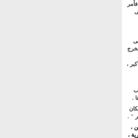
فأمر
ى
لى
فخرج
كبر ،
يب
 .
كان
 " .
ن ،
ية ،