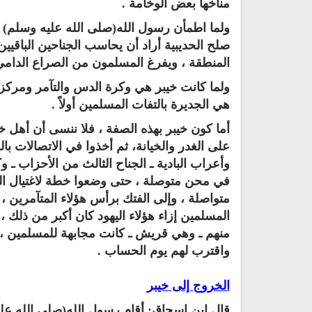
مناخها بعض الوخامة ‏.‏
ولما اطمأن رسول الله(صلى الله عليه وسلم) من
صلح الحديبية أراد أن يحاسب الجناحين الباقيين 
المنطقة ، ويفرغ المسلمون من الصراع الدامي الم
ولما كانت خيبر هي وكرة الدس والتآمر ومركز
هي الجديرة بالتفات المسلمين أولا‏ً .‏
أما كون خيبر بهذه الصفة ، فلا ننسى أن أهل خ
على الغدر والخيانة، ثم أخذوا في الاتصالات ب
تلاوة جديدة للشيخ مشاري
العفاسي تهتز لها القلوب
وأعراب البادية ـ الجناح الثالث من الأحزاب ـ و
ترجمة معاني القرآن صوت الى ال
تلاوات منوعة
التاميلية
في محن متوصلة ، حتى وضعوا خطة لاغتيال ال
الترجمات الصوتية لمعاني
13815 | 2024-05-29
متواصلة ، وإلى الفتك برأس هؤلاء المتآمرين ، 
القرآن Mp3
المسلمين إزاء هؤلاء اليهود كان أكبر من ذلك ، 
7160 | 2024-05-29
منهم ـ وهي قريش ـ كانت مجابهة للمسلمين ، ف
واقترب لهم يوم الحساب‏ .‏
الخروج إلى خيبر
قال ابن إسحاق‏:‏ أقام رسول الله(صلى الله عل