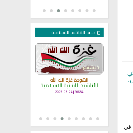
جديد الاناشيد الاسلامية
في
 ،
انشودة غزة الك الله
الأناشيد اللبنانية الاسلامية
مل
انشودة حن
أناش
20684 | 2025-03-24
25703 | 2025-03-19
 في