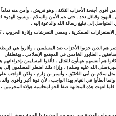
 أقوى أجنحة الأحزاب الثلاثة ، وهو قريش ، وأمن منه تماماً 
ـ اليهود وقبائل نجد ـ حتى يتم الأمن والسلام ، ويسود الهدوء ف
تواصل إلى تبليغ رسالة الله والدعوة إليه‏ .‏
 الاستفزازات العسكرية ، ومعدن التحرشات وإثارة الحروب ، ك
يبر هم الذين حزبوا الأحزاب ضد المسلمين ، وأثاروا بني قريظة
الترجمة الصوتية لمعاني القرآن الى
ترجمة معاني القرآن ا
المنافقين ـ الطابور الخامس في المجتمع الإسلامي ـ وبغطفان
اللغة الفارسية
اللغة البرتغالي
كانوا هم أنفسهم يتهيأون للقتال ، فألقوا المسلمين بإجراءاتهم ه
لغة
الترجمات الصوتية لمعاني
الترجمات الصوتية
القرآن Mp3
القرآن Mp3
نبي(صلى الله عليه وسلم) ، وإزاء ذلك اضطر المسلمون إلى ب
مثل سلام بن أبي الحُقَيْق ، وأسِير بن زارم ، ولكن الواجب عل
11465 | 2024-05-29
12490 | 2024-05-29
وإنما أبطأوا في القيام بهذا الواجب ، لأن قوة أكبر وأقوى وألد و
لما انتهت هذه المجابهة صفا الجو لمحاسبة هؤلاء المجرمين ،
يه وسلم بالمدينة حين رجع من الحديبية ذا الحجة وبعض المحرم