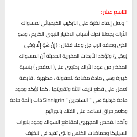
التاسع عشر :
" ولعل إلقاء نظرة على التركيب الكيميائي لمسواك
الأراك يجعلنا ندرك أسباب الاختيار النبوي الكريم ، وهو
الذي وصفه الرب جل وعلا فقال : {إِنْ هُوَ إِلَّا وَحْيٌ
يُوحَى} وتؤكد الأبحاث المخبرية الحديثة أن المسواك
المخضر من عود الأراك يحتوي على( العفص ) بنسبة
كبيرة وهي مادة مضادة للعفونة ، مطهرة ، قابضة
تعمل على قطع نزيف اللثة وتقويتها ، كما تؤكد وجود
مادة خردلية هي " السنجرين " Sinnigrin ذات رائحة حادة
وطعم حراق تساعد على الفتك بالجراثيم.
وأكد الفحص المجهري لمقاطع السواك وجود بلورات
السيليكا وحماضات الكلس والتي تفيد في تنظيف