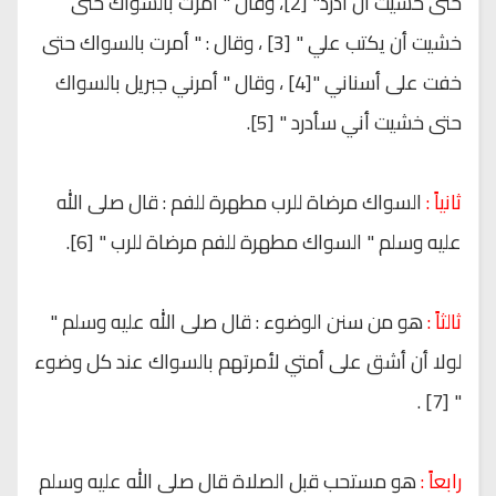
حتى خشيت أن أدْرَدَ" [2]، وقال " أمرت بالسواك حتى
خشيت أن يكتب علي " [3] ، وقال : " أمرت بالسواك حتى
خفت على أسناني "[4] ، وقال " أمرني جبريل بالسواك
حتى خشيت أني سأدرد " [5].
ثانياً :
السواك مرضاة للرب مطهرة للفم : قال صلى الله
عليه وسلم " السواك مطهرة للفم مرضاة للرب " [6].
ثالثاً :
هو من سنن الوضوء : قال صلى الله عليه وسلم "
لولا أن أشق على أمتي لأمرتهم بالسواك عند كل وضوء
" [7] .
رابعاً :
هو مستحب قبل الصلاة قال صلى الله عليه وسلم