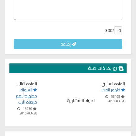
/300
إضافة
روابط ذات صلة
المادة السابق
المادة التالي
ظهور الفتن
السواك
مطهرة للفم
33108 |
المواد المتشابهة
2010-03-28
مرضاة للرب
13230 |
2010-03-28