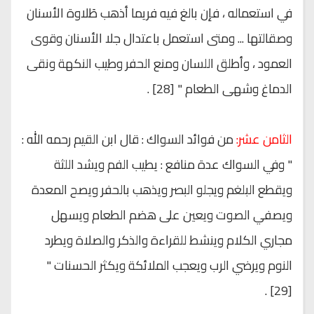
في استعماله ، فإن بالغ فيه فريما أذهب طَلاوة الأسنان
وصقالتها ... ومتى استعمل باعتدال جلا الأسنان وقوى
العمود ، وأطلق اللسان ومنع الحفر وطيب النكهة ونقى
الدماغ وشهى الطعام " [28] .
الثامن عشر:
من فوائد السواك : قال ابن القيم رحمه الله :
" وفي السواك عدة منافع : يطيب الفم ويشد اللثة
ويقطع البلغم ويجلو البصر ويذهب بالحفر ويصح المعدة
ويصفي الصوت ويعين على هضم الطعام ويسهل
مجاري الكلام وينشط للقراءة والذكر والصلاة ويطرد
النوم ويرضي الرب ويعجب الملائكة ويكثر الحسنات "
[29] .