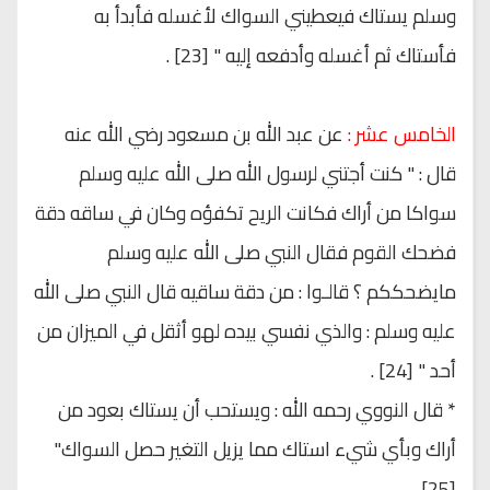
وسلم يستاك فيعطيني السواك لأغسله فأبدأ به
فأستاك ثم أغسله وأدفعه إليه " [23] .
الخامس عشر :
عن عبد الله بن مسعود رضي الله عنه
قال : " كنت أجتني لرسول الله صلى الله عليه وسلم
سواكا من أراك فكانت الريح تكفؤه وكان في ساقه دقة
فضحك القوم فقال النبي صلى الله عليه وسلم
مايضحككم ؟ قالـوا : من دقة ساقيه قال النبي صلى الله
عليه وسلم : والذي نفسي بيده لهو أثقل في الميزان من
أحد " [24] .
* قال النووي رحمه الله : ويستحب أن يستاك بعود من
أراك وبأي شيء استاك مما يزيل التغير حصل السواك"
[25].