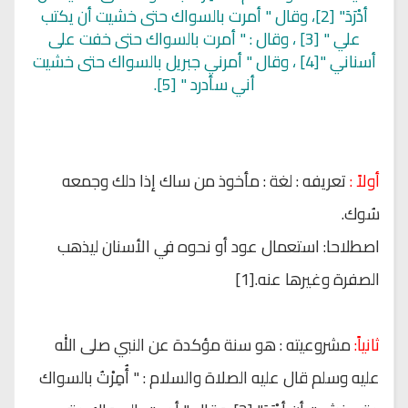
أدْرَدَ" [2]، وقال " أمرت بالسواك حتى خشيت أن يكتب
علي " [3] ، وقال : " أمرت بالسواك حتى خفت على
أسناني "[4] ، وقال " أمرني جبريل بالسواك حتى خشيت
أني سأدرد " [5].
أولاً :
تعريفه : لغة : مأخوذ من ساك إذا دلك وجمعه
سُوك.
اصطلاحا: استعمال عود أو نحوه في الأسنان ليذهب
الصفرة وغيرها عنه.[1]
ثانياً:
مشروعيته : هو سنة مؤكدة عن النبي صلى الله
عليه وسلم قال عليه الصلاة والسلام : " أُمِرْتُ بالسواك