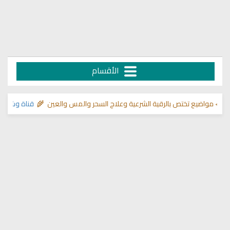
الأقسام
ع تختص بالرقية الشرعية وعلاج السحر والمس والعين 🌾
قناة وشفاء لما في ال