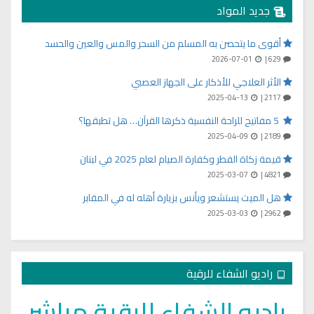
جديد المواد
أقوى ما يتحصن به المسلم من السحر والمس والعين والحسد
2026-07-01
629 |
الأثر العلاجي للأذكار على الجهاز العصبي
2025-04-13
2117 |
5 مفاتيح للراحة النفسية ذكرها القرآن… هل تطبقها؟
2025-04-09
2189 |
قيمة زكاة الفطر وكفارة الصيام لعام 2025 في لبنان
2025-03-07
4821 |
هل الميت يستشعر ويأنس بزيارة أهله له في المقابر
2025-03-03
2962 |
راديو الشفاء للرقية
راديو الشفاء للرقية مباشر