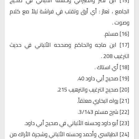
[15] ابن نصر والطبراني وحسنه الألباني في صحيح
الجامع ، تعارَ : أي أرق وتقلب في فراشة ليلاً مع كلام
وصوت .
[16] مسلم.
[17] ابن ماجه والحاكم وصححه الألباني في حديث
الترغيب 208 .
[18] أي استاك .
[19] صحيح أبي داود 40.
[20] صحيح الترغيب والترهيب 215.
[21] رواه البخاري معلقاً.
[22] شرح مسلم 3/143.
[23] أبو داود وحسنه الألباني في صحيح أبي داود.
[24] الطيالسي وأحمد وحسنه الألباني وشجرة الأراك من