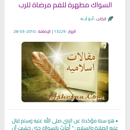
السواك مطهرة للفم مرضاة للرب
أبـو آيــه
الكاتب :
الزوار
: 13229 |
الإضافة
: 2010-03-28
•
هو سنة مؤكدة عن النبي صلى الله عليه وسلم قال
عليه الصلاة والسلام : " أُمِرْتُ بالسواك حتى خشيت أن