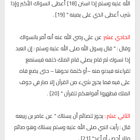
الله عليه وسلم إذا استن [18] أعطى السواك الأكبر وإذا
شرب أعطى الذي على يمينه " [19] .
الحادي عشر:
عن علي رضي الله عنه أنه أمر بالسواك
وقال : " قال رسول الله صلى الله عليه وسلم : إن العبد
إذا تسوك ثم قام يصلي قام الملك خلفه فيستمع
لقراءته فيدنو منه –أو كلمة نحوها – حتى يضع فاه
على فيه فما يخرج شيء من القرآن إلا صار في جوف
الملك فطهروا أفواهكم للقرآن " [20] .
الثاني عشر :
يجوز للصائم أن يستاك " عن عامر بن ربيعه
قال : رأيت النبي صلى الله عليه وسلم يستاك وهو صائم
مالا أحص أو أعد" [21] .