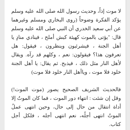
لا موت إذاً، وحديث رسول الله صلى الله عليه وسلم
يؤكد الفكرة وضوحاً (روى البخاري ومسلم وغيرهما
عن أبي سعيد الخدري أن النبي صلى الله عليه وسلم
قال: "يؤتى بالموت كهيئة كبش أملح ، فينادي منادٍ يا
أهل الجنة ، فيشرئبون وينظرون ، فيقول: هل
تعرفون هذا؟ فيقولون: نعم ، وكلهم قد رآه. ويقال
لأهل النار مثل ذلك ، فيذبح. ثم يقال: يا أهل الجنة
خلود فلا موت ، وياأهل النار خلود فلا موت)
فالحديث الشريف الصحيح يصور (موت الموت!)
وقل إن شئت : انتهاء دور الموت ، فما كان الموتُ إلا
أداة انتقال من حال إلى حال، وحين انتهى عملُ
الموتُ انتهى أجلُه، نعم انتهى أجله ، فلكل أجل
كتاب.