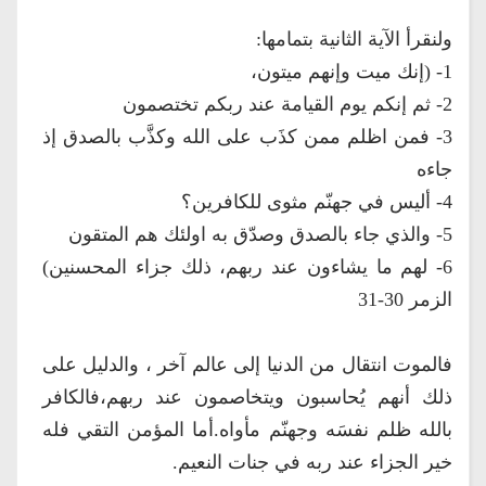
ولنقرأ الآية الثانية بتمامها:
1- (إنك ميت وإنهم ميتون،
2- ثم إنكم يوم القيامة عند ربكم تختصمون
3- فمن اظلم ممن كذَب على الله وكذَّب بالصدق إذ
جاءه
4- أليس في جهنّم مثوى للكافرين؟
5- والذي جاء بالصدق وصدّق به اولئك هم المتقون
6- لهم ما يشاءون عند ربهم، ذلك جزاء المحسنين)
الزمر 30-31
فالموت انتقال من الدنيا إلى عالم آخر ، والدليل على
ذلك أنهم يُحاسبون ويتخاصمون عند ربهم،فالكافر
بالله ظلم نفسَه وجهنّم مأواه.أما المؤمن التقي فله
خير الجزاء عند ربه في جنات النعيم.