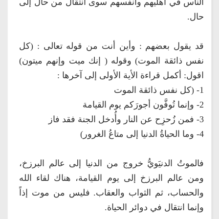
الناس في أهليهم وأنفسهم سوى انتقال من حال إلى
حال.
قد يقول بعضهم : وأين أنت من قوله تعالى : (كل
نفس ذائقة الموت) وقوله ( إنك ميت وإنهم ميتون)
اقول: أكمل قراءة الأية الأولى إلى آخرها :
1- (كل نفس ذائقة الموت
2- وإنما تُوفَّون أجورَكم يوم القيامة
3- فمن زُحزِح عن النار وأُدخل الجنة فقد فاز
4- وما الحياةُ الدنيا إلى متاعُ الغرور)
فالموتُ الدنيَويُّ خروج من الدنيا إلى عالم البرزخ،
ومن عالم البرزخ إلى يوم القيامة، هناك لقاء الله
والحساب، ثم الثواب والعقاب. فليس من موت إذاً
وإنما انتقال في دوائر الحياة.