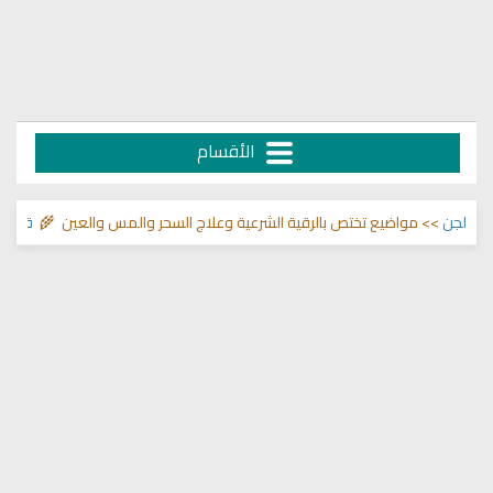
الأقسام
ن
>> مواضيع تختص بالرقية الشرعية وعلاج السحر والمس والعين 🌾
قناة وشفاء 