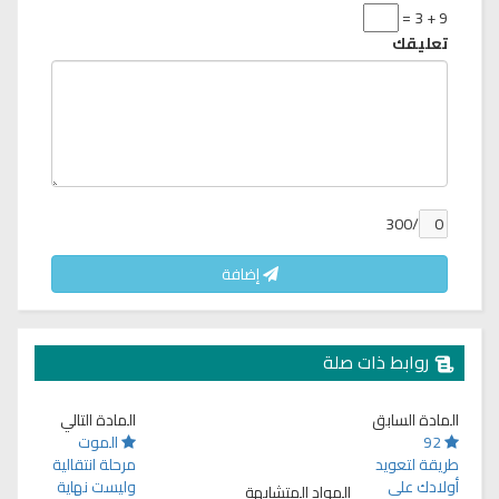
9 + 3 =
تعليقك
/300
إضافة
روابط ذات صلة
المادة السابق
المادة التالي
92
الموت
طريقة لتعويد
مرحلة انتقالية
أولادك على
وليست نهاية
المواد المتشابهة