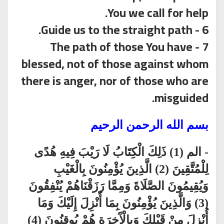
You we call for help.
6 - Guide us to the straight path.
7 - The path of those You have
blessed, not of those against whom
there is anger, nor of those who are
misguided.
بسم الله الرحمن الرحيم
- الم (1) ذَلِكَ الْكِتَابُ لَا رَيْبَ فِيهِ هُدًى
لِلْمُتَّقِينَ (2) الَّذِينَ يُؤْمِنُونَ بِالْغَيْبِ
وَيُقِيمُونَ الصَّلَاةَ وَمِمَّا رَزَقْنَاهُمْ يُنْفِقُونَ
(3) وَالَّذِينَ يُؤْمِنُونَ بِمَا أُنْزِلَ إِلَيْكَ وَمَا
أُنْزِلَ مِنْ قَبْلِكَ وَبِالْآَخِرَةِ هُمْ يُوقِنُونَ (4)