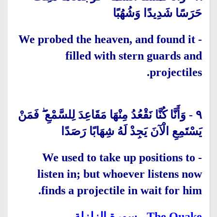
حَرَسًا شَدِيدًا وَشُهُبًا
We probed the heaven, and found it
-
filled with stern guards and
projectiles.
وَأَنَّا كُنَّا نَقْعُدُ مِنْهَا مَقَاعِدَ لِلسَّمْعِ ۖ فَمَنْ
-
٩
يَسْتَمِعِ الْآنَ يَجِدْ لَهُ شِهَابًا رَصَدًا
We used to take up positions to
-
listen in; but whoever listens now
finds a projectile in wait for him.
- سورة الزلزلة
The Quake