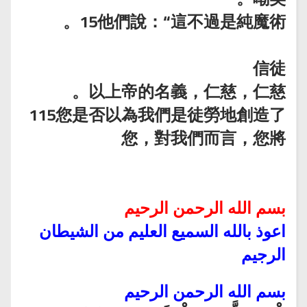
15他們說：“這不過是純魔術。
信徒
以上帝的名義，仁慈，仁慈。
115您是否以為我們是徒勞地創造了
您，對我們而言，您將
بسم الله الرحمن الرحيم
اعوذ بالله السميع العليم من الشيطان
الرجيم
بسم الله الرحمن الرحيم