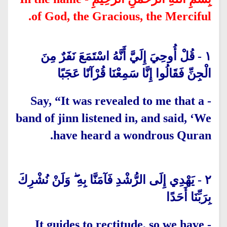
of God, the Gracious, the Merciful.
قُلْ أُوحِيَ إِلَيَّ أَنَّهُ اسْتَمَعَ نَفَرٌ مِنَ
-
١
الْجِنِّ فَقَالُوا إِنَّا سَمِعْنَا قُرْآنًا عَجَبًا
Say, “It was revealed to me that a
-
band of jinn listened in, and said, ‘We
have heard a wondrous Quran.
يَهْدِي إِلَى الرُّشْدِ فَآمَنَّا بِهِ ۖ وَلَنْ نُشْرِكَ
-
٢
بِرَبِّنَا أَحَدًا
It guides to rectitude, so we have
-