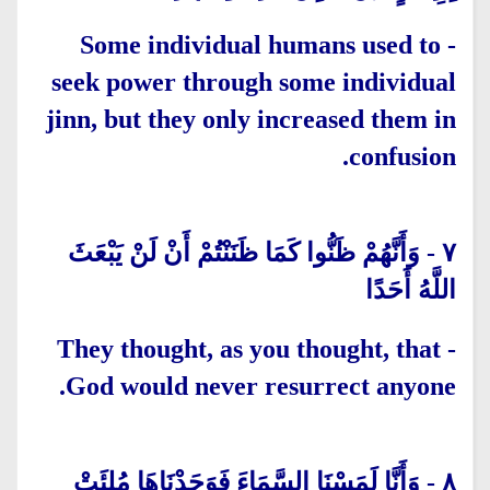
Some individual humans used to
-
seek power through some individual
jinn, but they only increased them in
confusion.
وَأَنَّهُمْ ظَنُّوا كَمَا ظَنَنْتُمْ أَنْ لَنْ يَبْعَثَ
-
٧
اللَّهُ أَحَدًا
They thought, as you thought, that
-
God would never resurrect anyone.
وَأَنَّا لَمَسْنَا السَّمَاءَ فَوَجَدْنَاهَا مُلِئَتْ
-
٨