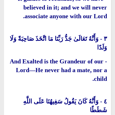
believed in it; and we will never
associate anyone with our Lord.
وَأَنَّهُ تَعَالَىٰ جَدُّ رَبِّنَا مَا اتَّخَذَ صَاحِبَةً وَلَا
-
٣
وَلَدًا
And Exalted is the Grandeur of our
-
Lord—He never had a mate, nor a
child.
وَأَنَّهُ كَانَ يَقُولُ سَفِيهُنَا عَلَى اللَّهِ
-
٤
شَطَطًا