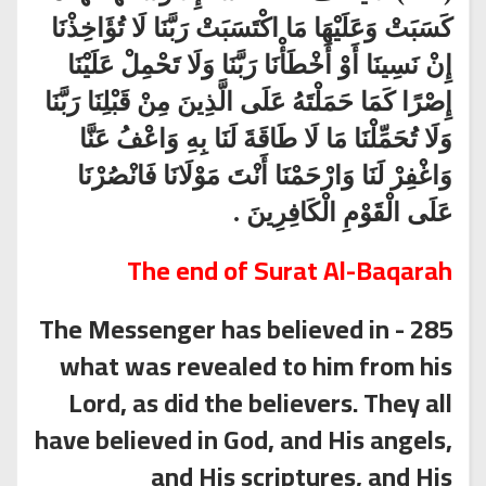
كَسَبَتْ وَعَلَيْهَا مَا اكْتَسَبَتْ رَبَّنَا لَا تُؤَاخِذْنَا
إِنْ نَسِينَا أَوْ أَخْطَأْنَا رَبَّنَا وَلَا تَحْمِلْ عَلَيْنَا
إِصْرًا كَمَا حَمَلْتَهُ عَلَى الَّذِينَ مِنْ قَبْلِنَا رَبَّنَا
وَلَا تُحَمِّلْنَا مَا لَا طَاقَةَ لَنَا بِهِ وَاعْفُ عَنَّا
وَاغْفِرْ لَنَا وَارْحَمْنَا أَنْتَ مَوْلَانَا فَانْصُرْنَا
عَلَى الْقَوْمِ الْكَافِرِينَ .
The end of Surat Al-Baqarah
285 - The Messenger has believed in
what was revealed to him from his
Lord, as did the believers. They all
have believed in God, and His angels,
and His scriptures, and His