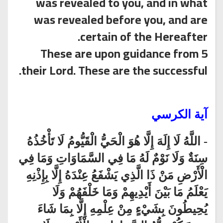
was revealed to you, and in what
was revealed before you, and are
certain of the Hereafter.
5 These are upon guidance from
their Lord. These are the successful.
آية الكرسي
- اللَّهُ لَا إِلَهَ إِلَّا هُوَ الْحَيُّ الْقَيُّومُ لَا تَأْخُذُهُ
سِنَةٌ وَلَا نَوْمٌ لَهُ مَا فِي السَّمَاوَاتِ وَمَا فِي
الْأَرْضِ مَنْ ذَا الَّذِي يَشْفَعُ عِنْدَهُ إِلَّا بِإِذْنِهِ
يَعْلَمُ مَا بَيْنَ أَيْدِيهِمْ وَمَا خَلْفَهُمْ وَلَا
يُحِيطُونَ بِشَيْءٍ مِنْ عِلْمِهِ إِلَّا بِمَا شَاءَ