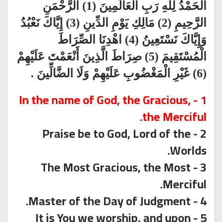
الْحَمْدُ لِلَّهِ رَبِ الْعَالَمِينَ (1) الرَّحْمَنِ
الرَّحِيمِ (2) مَالِكِ يَوْمِ الدِّينِ (3) إِيَّاكَ نَعْبُدُ
وَإِيَّاكَ نَسْتَعِينُ (4) اهْدِنَا الصِّرَاطَ
الْمُسْتَقِيمَ (5) صِرَاطَ الَّذِينَ أَنْعَمْتَ عَلَيْهِمْ
(6) غَيْرِ الْمَغْضُوبِ عَلَيْهِمْ وَلَا الضَّالِّينَ .
1 - In the name of God, the Gracious,
the Merciful.
2 - Praise be to God, Lord of the
Worlds.
3 - The Most Gracious, the Most
Merciful.
4 - Master of the Day of Judgment.
5 - It is You we worship, and upon