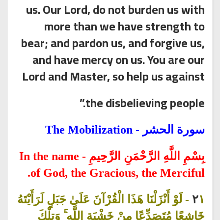
us. Our Lord, do not burden us with
more than we have strength to
bear; and pardon us, and forgive us,
and have mercy on us. You are our
Lord and Master, so help us against
the disbelieving people.”
سورة الحشر - The Mobilization
In the name
-
بِسْمِ اللَّهِ الرَّحْمَنِ الرَّحِيمِ
of God, the Gracious, the Merciful.
لَوْ أَنْزَلْنَا هَذَا الْقُرْآنَ عَلَىٰ جَبَلٍ لَرَأَيْتَهُ
-
٢
١
خَاشِعًا مُتَصَدِّعًا مِنْ خَشْيَةِ اللَّهِ ۚ وَتِلْكَ