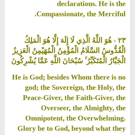
declarations. He is the
Compassionate, the Merciful.
هُوَ اللَّهُ الَّذِي لَا إِلَهَ إِلَّا هُوَ الْمَلِكُ
-
٢٣
الْقُدُّوسُ السَّلَامُ الْمُؤْمِنُ الْمُهَيْمِنُ الْعَزِيزُ
الْجَبَّارُ الْمُتَكَبِّرُ ۚ سُبْحَانَ اللَّهِ عَمَّا يُشْرِكُونَ
He is God; besides Whom there is no
god; the Sovereign, the Holy, the
Peace-Giver, the Faith-Giver, the
Overseer, the Almighty, the
Omnipotent, the Overwhelming.
Glory be to God, beyond what they