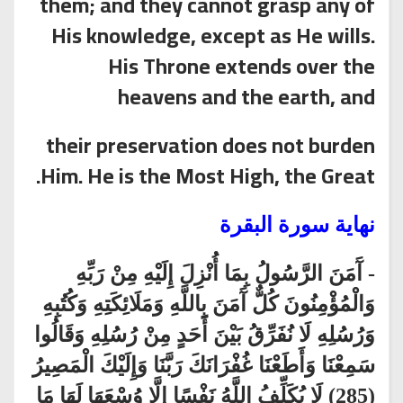
them; and they cannot grasp any of
His knowledge, except as He wills.
His Throne extends over the
heavens and the earth, and
their preservation does not burden
Him. He is the Most High, the Great.
نهاية سورة البقرة
- آَمَنَ الرَّسُولُ بِمَا أُنْزِلَ إِلَيْهِ مِنْ رَبِّهِ
وَالْمُؤْمِنُونَ كُلٌّ آَمَنَ بِاللَّهِ وَمَلَائِكَتِهِ وَكُتُبِهِ
وَرُسُلِهِ لَا نُفَرِّقُ بَيْنَ أَحَدٍ مِنْ رُسُلِهِ وَقَالُوا
سَمِعْنَا وَأَطَعْنَا غُفْرَانَكَ رَبَّنَا وَإِلَيْكَ الْمَصِيرُ
(285) لَا يُكَلِّفُ اللَّهُ نَفْسًا إِلَّا وُسْعَهَا لَهَا مَا