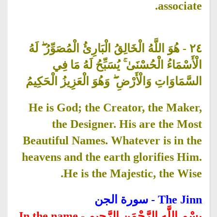
associate.
هُوَ اللَّهُ الْخَالِقُ الْبَارِئُ الْمُصَوِّرُ ۖ لَهُ
-
٢٤
الْأَسْمَاءُ الْحُسْنَىٰ ۚ يُسَبِّحُ لَهُ مَا فِي
السَّمَاوَاتِ وَالْأَرْضِ ۖ وَهُوَ الْعَزِيزُ الْحَكِيمُ
He is God; the Creator, the Maker,
the Designer. His are the Most
Beautiful Names. Whatever is in the
heavens and the earth glorifies Him.
He is the Majestic, the Wise.
- سورة الجن
The Jinn
In the name
-
بِسْمِ اللَّهِ الرَّحْمَنِ الرَّحِيمِ