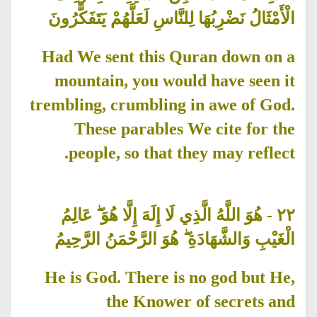
الْأَمْثَالُ نَضْرِبُهَا لِلنَّاسِ لَعَلَّهُمْ يَتَفَكَّرُونَ
Had We sent this Quran down on a
mountain, you would have seen it
trembling, crumbling in awe of God.
These parables We cite for the
people, so that they may reflect.
هُوَ اللَّهُ الَّذِي لَا إِلَهَ إِلَّا هُوَ ۖ عَالِمُ
-
٢٢
الْغَيْبِ وَالشَّهَادَةِ ۖ هُوَ الرَّحْمَنُ الرَّحِيمُ
He is God. There is no god but He,
the Knower of secrets and