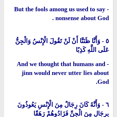
But the fools among us used to say
-
.
nonsense about God
وَأَنَّا ظَنَنَّا أَنْ لَنْ تَقُولَ الْإِنْسُ وَالْجِنُّ
-
٥
عَلَى اللَّهِ كَذِبًا
And we thought that humans and
-
jinn would never utter lies about
God.
وَأَنَّهُ كَانَ رِجَالٌ مِنَ الْإِنْسِ يَعُوذُونَ
-
٦
بِرِجَالٍ مِنَ الْجِنِّ فَزَادُوهُمْ رَهَقًا