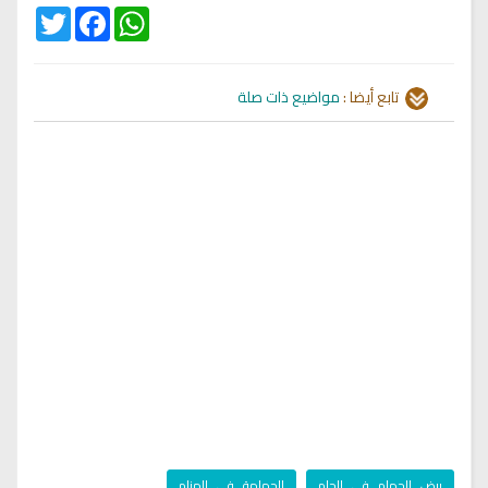
Twitter
Facebook
WhatsApp
تابع أيضا :
مواضيع ذات صلة
بيض_الحمام_في_الحلم
,
الحمامة_في_المنام
,