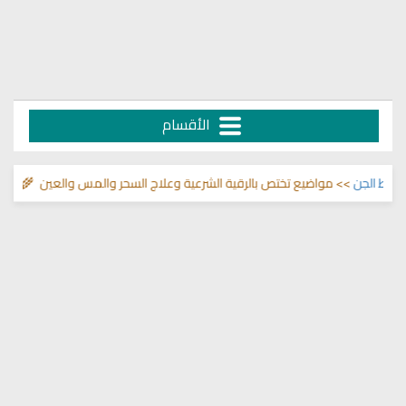
الأقسام
لجن
>> مواضيع تختص بالرقية الشرعية وعلاج السحر والمس والعين 🌾
قناة وشفا