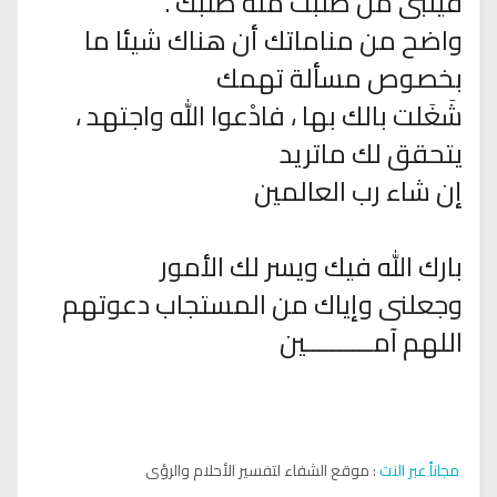
فيُلبِّى من طلبت منه طلبك .
واضح من مناماتك أن هناك شيئا ما
بخصوص مسألة تهمك
شَغَلت بالك بها ، فادْعوا الله واجتهد ،
يتحقق لك ماتريد
إن شاء رب العالمين
بارك الله فيك ويسر لك الأمور
وجعلنى وإياك من المستجاب دعوتهم
اللهم آمــــــــــين
مجاناً عبر النت
: موقع الشفاء لتفسير الأحلام والرؤى