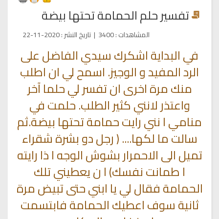
تفسير حلم الحمامة تحتها بيضة
المشاهدات
:
3400
|
تاريخ النشر
:
2020-11-22
في البداية اشكرك سيدي الفاضل على
الرد المفيد و الوجيز. اسمح لي ان اطلب
منك مرة اخرى ان تفسر لي حلما آخر
واعتذر لانني كثير الطلب. حلمت في
منامي ا نني رايت حمامة تحتها بيضة.ثم
سالت ما لكها.... ( رجل دو بشرة شقراء
تميل الى الاحمرار بشوش الوجه ا ذا رايته
ا طمانت نفسك) ا ن يعطيني تلك
الحمامة فقال لي يا ابني حتى تبيض مرة
ثانية سوف اعطيك الحمامة فابتسمت