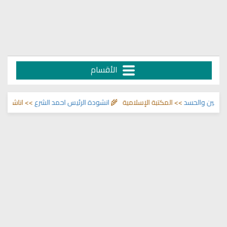
الأقسام
سد
>> المكتبة الإسلامية 🌾
انشودة الرئيس احمد الشرع
>> اناشيد ابراهيم الاحمد