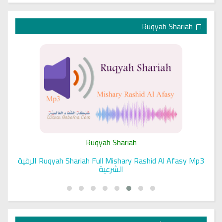
Ruqyah Shariah
Ruqyah Shariah
 الرقية
Sihir Jin Yahudi pada Seorang Wanita