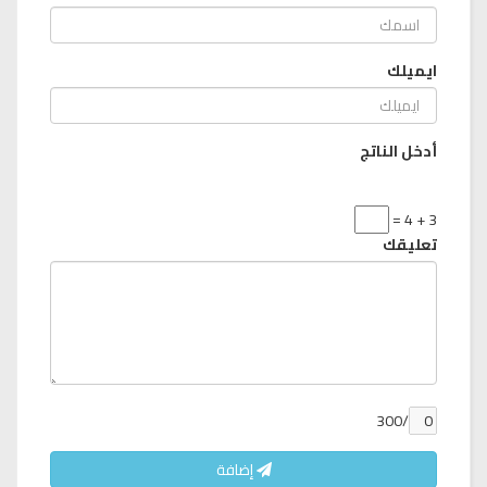
ايميلك
أدخل الناتج
3 + 4 =
تعليقك
/300
إضافة