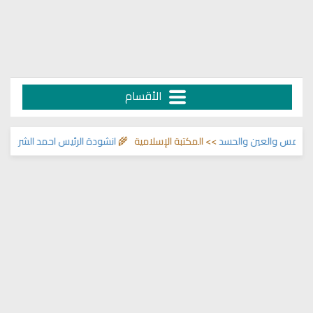
الأقسام
 والعين والحسد
>> المكتبة الإسلامية 🌾
انشودة الرئيس احمد الشرع
>> اناشيد ا