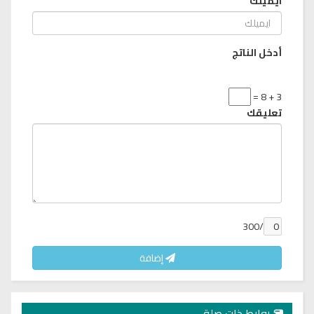
ايميلك
أدخل الناتج
3 + 8 =
تعليقك
/300
إضافة
روابط ذات صلة