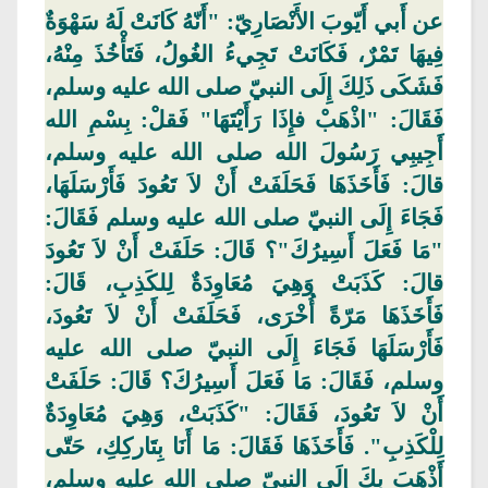
عن أَبي أَيّوبَ الأَنْصَارِيّ: "أَنّهُ كَانَتْ لَهُ
سَهْوَةٌ
فِيهَا تَمْرٌ، فَكَانَتْ تَجِيءُ الغُولُ، فَتَأْخُذَ مِنْهُ،
فَشَكَى
ذَلِكَ إِلَى النبيّ صلى الله عليه وسلم،
فَقَالَ: "اذْهَبْ فإِذَا رَأَيْتَهَا" فَقلْ: بِسْمِ الله
أَجِيبِي رَسُولَ الله صلى الله عليه وسلم،
قالَ: فَأَخَذَهَا فَحَلَفَتْ أَنْ لاَ تَعُودَ فَأَرْسَلَهَا،
فَجَاءَ إِلَى النبيّ صلى الله عليه وسلم فَقَالَ:
"مَا فَعَلَ أَسِيرُكَ"؟
قَالَ
: حَلَفَتْ أَنْ لاَ تَعُودَ
قالَ: كَذَبَتْ وَهِيَ مُعَاوِدَةٌ لِلكَذِبِ، قَالَ:
فَأَخَذَهَا مَرّةً أُخْرَى، فَحَلَفَتْ أَنْ لاَ تَعُودَ،
فَأَرْسَلَهَا فَجَاءَ إِلَى النبيّ صلى الله عليه
وسلم، فَقَالَ: مَا فَعَلَ أَسِيرُكَ؟
قَالَ
: حَلَفَتْ
أَنْ لاَ تَعُودَ، فَقَالَ: "كَذَبَتْ، وَهِيَ مُعَاوِدَةٌ
لِلْكَذِبِ". فَأَخَذَهَا فَقَالَ: مَا أَنَا بِتَاركِكِ، حَتّى
أَذْهَبَ بِكَ إِلَى النبيّ صلى الله عليه وسلم،