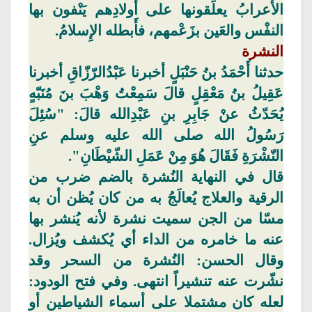
الأعرابُ يعلِّقونها على أَولادِهم يَنْفون بها
النفْس والعَين بزَعْمهم، فأَبطله الإِسلامُ.
النشرة
حدثنا أَحْمَدُ بنُ حَنْبَلٍ أخبرنا
عَبْدُالرّزّاقِ
أخبرنا
عَقِيلُ
بنُ مَعْقِلٍ قالَ سَمِعْتُ وَهْبَ بنَ مُنَبّهٍ
يُحَدّثُ عنْ جَابِرِ بنِ
عَبْدِالله
قالَ: "سُئِلَ
رَسُولُ الله صلى الله عليه وسلم عنِ
النّشْرَةِ فَقَالَ هُوَ مِنْ عَمَلِ الشّيْطَانِ".
قال
في النهاية النُشرة بالضم ضرب من
الرقية والعلاج يُعالَجُ به من كان يُظن أن به
مسّا من الجن سميت نشرة لأنه يُنشر بها
عنه ما خامره من الداء أي يُكشف ويُزال.
وقال الحسن: النُشرة من السحر وقد
نشّرت عنه تنشيراً انتهى. وفي فتح الودود:
لعله كان مشتملا على أسماء الشياطين أو