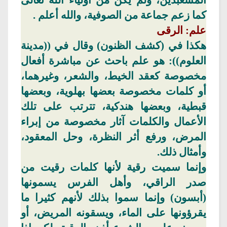
كما زعم جماعة من الصوفية، والله
أعلم .
علم:
الرقى
هكذا في (كشف الظنون) وقال في ((مدينة
العلوم)): هو علم باحث عن مباشرة أفعال
مخصوصة كعقد الخيط، والشعر،
وغيرهما
،
أو كلمات مخصوصة بعضها
بهلوية
، وبعضها
قبطية، وبعضها
هندكية
، تترتب على تلك
الأعمال والكلمات آثار مخصوصة من إبراء
المرض، ورفع أثر النظرة، وحل المعقود،
وأمثال ذلك.
وإنما سميت رقية لأنها كلمات رقيت من
صدر الراقي، وأهل الفرس يسمونها
(
أبسون
) وإنما سموا بذلك لأنهم كثيرا ما
يقرؤونها على الماء، ويسقونه المريض، أو