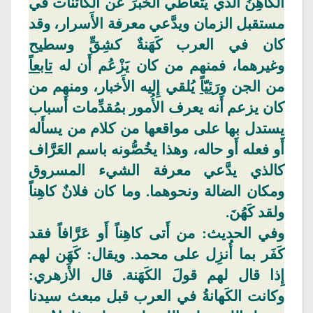
الكاهِنُ الذي
يَتعاطي
الخبرَ عن الكائنات في
مستقبل الزمان ويدَّعي معرفة الأَسرار، وقد
كان في العرب كَهَنةٌ كشِقٍّ
وسطيح
وغيرهما
، فمنهم من كان يَزْعُم أَن له
تابعا
من الجن و
رَئِيّا
ً يُلقي إِليه الأَخبار، ومنهم من
كان يزعم أَنه يعرف الأُمور بمُقدِّمات أَسباب
يستدل بها على مواقعها من كلام من يسأَله
أَو فعله أَو حاله، وهذا يخُصُّونه باسم العَرَّاف
كالذي يدَّعي معرفة الشيء المسروق
ومكان الضالة ونحوهما. وما كان فلانٌ كاهِناً
ولقد
كَهُنَ
.
وفي
الحديث: من أَتى كاهِناً أَو عَرَّافاً فقد
كَفَر بما أُنزِل على محمد. ويقال:
كَهَن
لهم
إِذا قال لهم قولَ الكَهَنة. قال الأَزهري:
وكانت الكَهانةُ في العرب قبل مبعث سيدنا