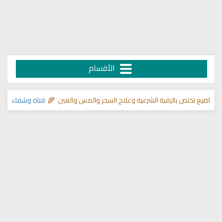
الأقسام

قناة وشفاء لما في الصدور
>> مواضيع تختص بالرقية الشرعية وعلاج السحر وا