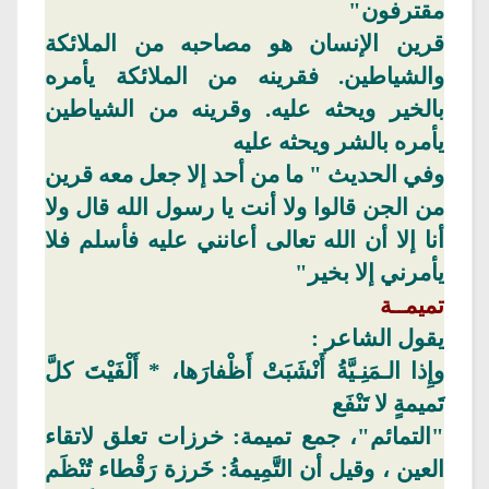
مقترفون"
قرين الإنسان هو مصاحبه من الملائكة
والشياطين. فقرينه من الملائكة يأمره
بالخير ويحثه عليه. وقرينه من الشياطين
يأمره بالشر ويحثه عليه
وفي
الحديث " ما من أحد إلا جعل معه قرين
من الجن قالوا ولا أنت يا رسول الله قال ولا
أنا إلا أن الله تعالى أعانني عليه فأسلم فلا
يأمرني إلا بخير"
تميمــة
يقول
الشاعر :
وإِذا الـمَنِـيَّةُ أَنْشَبَتْ أَظْفارَها،
* أَلْفَيْتَ
كلَّ
تَميمةٍ لا تَنْفَع
"التمائم"، جمع تميمة: خرزات تعلق لاتقاء
العين ،
وقيل أن التَّمِيمةُ: خَرزة رَقْطاء تُنْظَم