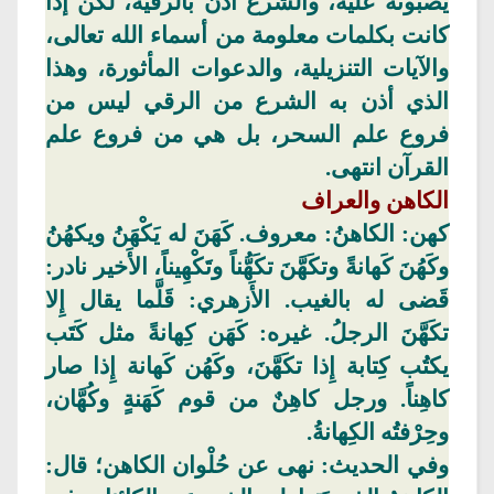
يصبونه عليه،
والشرع
أذن بالرقية، لكن إذا
كانت بكلمات معلومة من أسماء الله تعالى،
والآيات
التنزيلية
،
والدعوات
المأثورة، وهذا
الذي أذن به
الشرع
من الرقي ليس من
فروع علم السحر، بل هي من فروع علم
القرآن انتهى.
الكاهن
والعراف
كهن
: الكاهنُ: معروف.
كَهَنَ
له
يَكْهَنُ
ويكهُنُ
وكَهُنَ
كَهانةً وتكَهَّنَ تكَهُّناً
وتَكْهِيناً
، الأَخير نادر:
قَضى له بالغيب.
الأَزهري
: قَلَّما يقال إِلا
تكَهَّنَ الرجلُ. غيره:
كَهَن
كِهانةً مثل كَتَب
يكتُب كِتابة إِذا تكَهَّنَ،
وكَهُن
كَهانة إِذا صار
كاهِناً.
ورجل
كاهِنٌ من قوم كَهَنةٍ وكُهَّان،
وحِرْفتُه الكِهانةُ.
وفي الحديث: نهى عن حُلْوان الكاهن؛ قال: