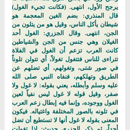
يرجح الأول، انتهى. (فكانت تجيء الغول)
قال
المنذري
: بضم الغين
المعجمة
هو
شيطان يأكل الناس، وقيل هو من يتلون من
الجن، انتهى. وقال
الجزري
: الغول أحد
الغيلان وهي جنس من الجن والشياطين
كانت العرب تزعم أن الغول في الفلاة
تتراءى للناس
فتتغول
تغولاً
، أي
تتولن
تلوناً
في صور شتى،
وتغولهم
، أي تضلهم عن
الطريق وتهلكهم، فنفاه النبي صلى الله
عليه وسلم وأبطله، يعني بقوله: لا غول ولا
صفر، وقيل قوله لا غول ليس نفياً لعين
الغول ووجوده، وإنما فيه إبطال زعم العرب
في تلونه بالصور المختلفة واغتياله. فيكون
المعنى بقوله لا غول أنها لا تستطيع أن تضل
أحداً، ثم ذكر
الجزري
حديث: إذا
تغولت