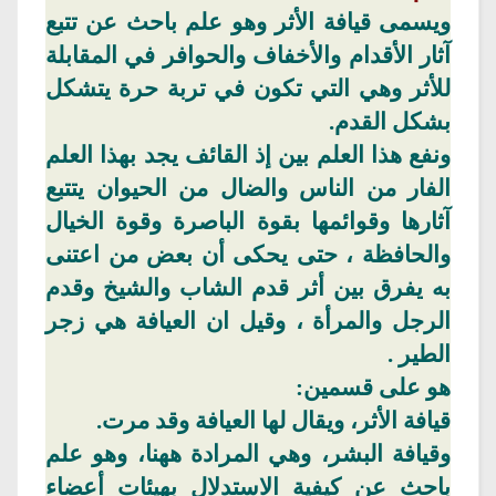
ويسمى قيافة الأثر وهو علم باحث عن تتبع
آثار الأقدام
والأخفاف
والحوافر في المقابلة
للأثر وهي التي تكون في تربة حرة يتشكل
بشكل القدم.
ونفع هذا العلم بين إذ
القائف
يجد بهذا العلم
الفار من الناس والضال من الحيوان يتتبع
آثارها وقوائمها بقوة
الباصرة
وقوة الخيال
والحافظة ،
حتى يحكى أن بعض من اعتنى
به يفرق بين أثر قدم الشاب والشيخ وقدم
الرجل
والمرأة
، وقيل
ان
العيافة
هي زجر
الطير .
هو على قسمين:
قيافة الأثر، ويقال لها
العيافة
وقد مرت.
وقيافة البشر، وهي
المرادة
ههنا
، وهو علم
باحث عن كيفية الاستدلال بهيئات أعضاء