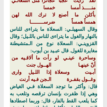
لقد رأيت عجباً
عجائزاً
مثل
السعالـي
منـــــذ
أمسا
خمسا
بأكلن
ما أصنع
لا ترك الله لهن
همساً
همساً
ضرســـــــــا
وقال
السهيلـي
:
السعلاة
ما يتراءى للناس
بالنهار والغول ما يتراءى للناس باللـيل؛ وقال
القزوينـي
:
السعلاة
نوع من
الـمتشيطنة
مغايرة للغول. قال عبـيد بن أيوب:
وساحرة
عينـي لو
رأت
ما
ألاقـيه من
أنّ عينهـا
الهــول جنت
أبـيت
وسعلاة
إذا اللـيل وارى
وغــول بقفـرة
الـجن فـيه
أرنت
قال: وأكثر ما توجد
السعلاة
فـي
الغياض
وهي إذا ظفرت بإنسان ترقصه وتلعب به
كما يلعب القط بالفار، قال: وربما اصطادها