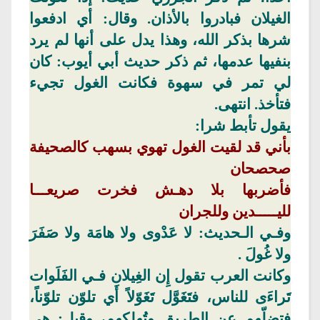
الغيلان فبادروا بالأذان. وقال: أي ادفعوا
شرها بذكر الله، وهذا يدل على أنها لم يرد
بنفيها عدمها، ثم ذكر حديث أبي أيوب: كان
لي تمر في
سهوة
فكانت الغول تجيء
فتأخذ. انتهى.
يقول تأبط شرا:
بأني قد لقيت الغول تهوي
بسهب
كالصحيفة
صحصحان
فأضربها بلا دهـش فخرت صريعـــا
لليـــــدين
وللجران
وفـي الـحديث: لا عَدْوى ولا هامَة ولا صَفَرَ
ولا غُولَ
.
وكانت العرب تقول
إِن الغِيلان
فـي
الفَلَوات
تَراءَى للناس،
فتَغَوَّل
تَغَوّلاً
أَي تلوّن تلوّناً،
فتضلّهم عن الطريق وتُهلكهم، وقيل: هي