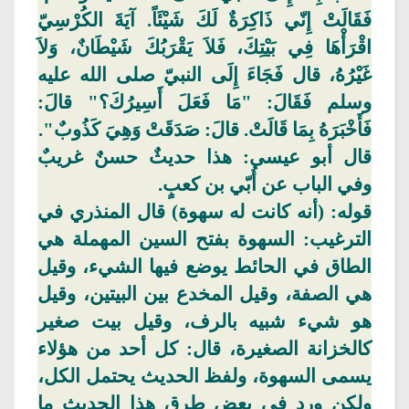
فَقَالَتْ إِنّي ذَاكِرَةٌ لَكَ شَيْئَاً.
آيَةَ
الكُرْسِيّ
اقْرَأْهَا فِي بَيْتِكَ، فَلاَ يَقْرَبُكَ شَيْطَانٌ، وَلاَ
غَيْرُهُ، قال فَجَاءَ إِلَى النبيّ صلى الله عليه
وسلم فَقَالَ: "مَا فَعَلَ أَسِيرُكَ؟" قالَ:
فَأَخْبَرَهُ بِمَا
قَالَتْ
. قالَ: صَدَقَتْ
وَهِيَ
كَذُوبٌ".
قال
أبو عيسى: هذا حديثٌ حسنٌ غريبٌ
وفي الباب عن أُبّي بن كعبٍ.
قوله: (أنه كانت له
سهوة
) قال
المنذري
في
الترغيب:
السهوة
بفتح السين المهملة هي
الطاق
في الحائط يوضع فيها الشيء، وقيل
هي الصفة، وقيل المخدع بين البيتين، وقيل
هو شيء شبيه بالرف، وقيل بيت صغير
كالخزانة الصغيرة، قال: كل أحد من هؤلاء
يسمى
السهوة
، ولفظ الحديث يحتمل الكل،
ولكن ورد في بعض طرق هذا الحديث ما