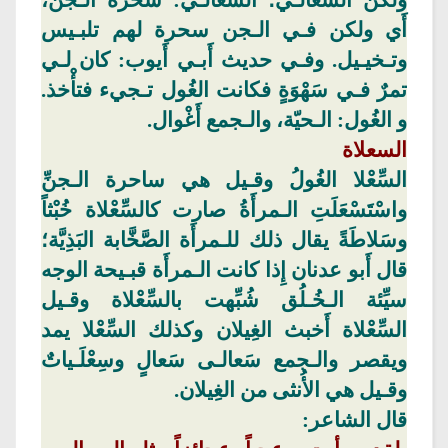
أَي ولكن فـي الـجن سحرة لهم تلبـيس
وتـخيـيل
. وفـي حديث أَبـي أَيوب: كان لـي
تمرٌ فـي
سَهْوَةٍ
فكانت الغُول
تـجيء فتأْخذ.
و الغُول: الـحيّة،
والـجمع
أَغْوال
.
السعلاة
السِّعْلا
الغُولُ وقـيل هي ساحرة الـجنِّ
واسْتَسْعَلَتِ
الـمرأَةُ
صارت
كالسِّعْلاة
خُبْثاً
وسَلاطَةً يقال ذلك
للـمرأَة
الصَّخَّابة
البَذِيَّة
؛
قال أَبو
عدنان
إِذا كانت
الـمرأَة
قبـيحة الوجه
سيِّئة الـخُـلُق شُبِّهت
بالسِّعْلاة
وقـيل
السِّعْلاة
أَخبث الغِيلان
وكذلك
السِّعْلا
يمد
ويقصر والـجمع
سَعالـى
سَعالٍ
وسِعْلَـياتٌ
وقـيل هي الأُنثى من الغِيلان.
قال الشاعر: