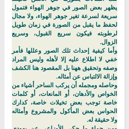
يظهر بعض الصور في جوهر الهواء فتمول
سريعة لسرعة تغير جوهر الهواء، ولا مجال
لحفظ ما يقبل من الصورة في زمان طويل
لرطوبته فيكون سريع القبول، وسريع
الزوال.
وأما كيفية إحداث تلك الصور وعللها فأمر
خفي لا
اطلاع
عليه إلا لأهله وليس المراد
وصفه وتحقيق
ههنا
بل المقصود هنا الكشف
وإزالة الالتباس عن أمثاله.
وحاصله
ومجمله أن يركب الساحر أشياء من
الخواص
والأدهان
، أو المانعات، أو كلمات
خاصة توجب بعض تخيلات خاصة، كدارك
الحواس بعض المأكول والمشروع وأمثاله
ولا حقيقة له.
ومن جملة ما حكى
الأوزاعي
عن يهودي