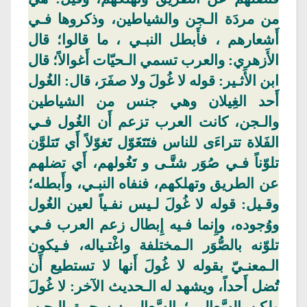
من مردَة الـجن والشياطين، وذكروها فـي
أَشعارهم ، فأَبطل النبـي ، ما قالوا؛ قال
الأَزهري: والعرب تسمي الـحيّات
أَغوالاً
؛ قال
ابن الأَثـير: قوله لا غُولَ ولا صفَرَ، قال: الغُول
أَحد الغِيلان وهي جنس من الشياطين
والـجن، كانت العرب تزعم أَن الغُول فـي
الفَلاة تتراءَى للناس
فتَتَغَوّل
تَغوّلاً
أَي تَتلوَّن
تلوّناً فـي صُوَر شتَّـى و
تَغُولهم
، أَي تضلهم
عن الطريق وتهلكهم، فنفاه النبـي، وأَبطله؛
وقـيل: قوله لا غُولَ لـيس نفـياً لعين الغُول
ووُجوده، وإِنما فـيه إِبطال زعم العرب فـي
تلوّنه بالصُّوَر الـمختلفة واغْتـياله، فـيكون
الـمعنـيّ بقوله لا غُولَ أَنها لا تستطيع أَن
تُضل أَحداً، ويشهد له الـحديث الآخر: لا غُولَ
ولكن
السَّعالـي
؛
السَّعالـي
: سحرة الـجن،