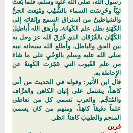
رسول الله، صلى الله عليه وسلم، فلما بُعث
نَبِيّاً وحُرِسَت السماء بالشُّهُب ومُنِعت الجنُّ
والشياطينُ من استراق السمع وإِلقائه إِلى
الكَهَنةِ بطل علم الكَهانة، وأَزهق ال
له أَباط
يلَ
الكُهَّان بالفُرْقان الذي فَرَقَ الله عز وجل به
بين الحق والباطل، وأَطلع الله سبحانه نبيه
صلى الله عليه وسلم بالوَحْيِ على ما شاءَ
من علم الغُيوب التي عَجَزت الكَهنةُ عن
الإِحاطة
به.
قال
ابن الأَثير: وقوله في الحديث من أَتى
كاهناً،
يشتمل
على إِتيان الكاهن والعرَّاف
والمُنَجِّم.
والعرب
تسمي كل من تعاطى
علماً دقيقاً كاهِناً، ومنهم من كان يسمي
المنجم والطبيبَ كاهناً. انظر.
قرين