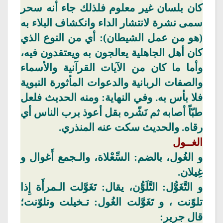
كان بلسان غير معلوم فلذلك جاء أنه سحر
سمى
نشرة لانتشار الداء وانكشاف البلاء به
(هو من عمل الشيطان): أي من النوع الذي
كان أهل الجاهلية يعالجون به ويعتقدون فيه،
وأما ما كان من الآيات القرآنية والأسماء
والصفات الربانية
والدعوات
المأثورة النبوية
فلا بأس به.
وفي
النهاية: ومنه الحديث فلعل
طبّاً أصابه ثم نَشّره بقل أعوذ برب الناس أي
رقاه. والحديث سكت عنه
المنذري
.
الغــول
و الغُول، بالضم:
السِّعْلاة
،
والـجمع
أَغوال
و
غِيلان.
و
التَّغَوُّل
: التَّلَوُّن، يقال:
تَغَوَّلت
الـمرأَة
إِذا
تلوّنت ،
و
تَغَوَّلت
الغُول: تـخيلت وتلوّنت؛
قال جرير: