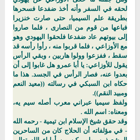
لحقه في السفر وأنه أخذ ضفدعا فسحرها
بطريقة علم
السيميا
، حتى صارت خنزيرا
فباعها من قوم من
النصارى ،
فلما صاروا
إلى بيوتهم عاد ضفدعا فلحقوا اليهودي وهو
مع
الأوزاعي
، فلما قربوا منه ، رأوا رأسه قد
سقط ، ففزعوا وولوا هاربين ، وبقي الرأس
يقول
للأوزاعي
: يا أبا عمرو هل غابوا إلى أن
بعدوا عنه، فصار الرأس في الجسد. هذا ما
حكاه ابن
السبكي
في رسالته ((معيد النعم
ومبيد النقم)).
ولفظ
سيميا
عبراني معرب أصله
سيم
يه
،
ومعناه: اسم
الله .
وقد حقق شيخ الإسلام ابن تيمية - رحمه الله
- في مؤلفاته أن الحلاج كان من الساحرين
المشعبذين
، ولم يكن من أولياء الله تعالى