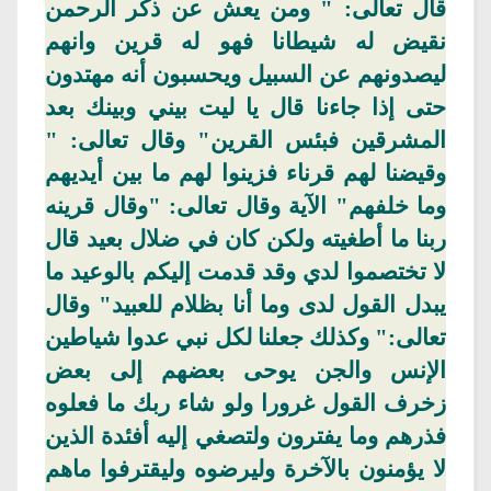
قال تعالى: " ومن يعش عن ذكر الرحمن
نقيض له شيطانا فهو له قرين
وانهم
ليصدونهم عن السبيل ويحسبون أنه مهتدون
حتى إذا جاءنا قال يا ليت بيني وبينك بعد
المشرقين
فبئس
القرين" وقال تعالى: "
وقيضنا لهم قرناء فزينوا لهم ما بين أيديهم
وما
خلفهم" الآية
وقال تعالى: "وقال قرينه
ربنا ما أطغيته ولكن كان في ضلال بعيد قال
لا تختصموا لدي وقد قدمت إليكم بالوعيد ما
يبدل القول لدى وما أنا بظلام للعبيد" وقال
تعالى:" وكذلك جعلنا لكل نبي عدوا شياطين
الإنس والجن يوحى بعضهم إلى بعض
زخرف القول غرورا ولو شاء ربك ما فعلوه
فذرهم وما يفترون ولتصغي إليه أفئدة الذين
لا يؤمنون بالآخرة وليرضوه
وليقترفوا
ماهم