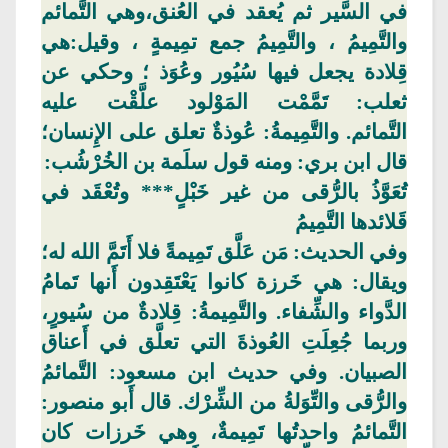
في السَّير ثم يُعقد في العُنق،وهي التَّمائم
والتَّمِيمُ
،
والتَّمِيمُ
جمع تمِيمةٍ ، وقيل:هي
قِلادة يجعل فيها سُيُور وعُوَذ ؛ وحكي عن
ثعلب: تَمَّمْت المَوْلود علَّقْت عليه
التَّمائم.
والتَّمِيمةُ:
عُوذةٌ
تعلق على الإِنسان؛
قال ابن بري: ومنه قول
سلَمة
بن
الخُرْشُب
:
تُعَوَّذُ بالرُّقى من غير خَبْلٍ*** وتُعْقَد في
قَلائدها
التَّمِيمُ
وفي
الحديث: مَن عَلَّق تَمِيمةً فلا أَتَمَّ الله له؛
ويقال: هي خَرزة كانوا يَعْتَقِدون أَنها تَمامُ
الدَّواء والشِّفاء. والتَّمِيمةُ: قِلادةٌ من سُيورٍ،
وربما جُعِلَتِ
العُوذةَ
التي تعلَّق في أَعناق
الصبيان. وفي حديث ابن مسعود: التَّمائمُ
والرُّقى
والتِّوَلةُ
من الشِّرْك. قال أَبو منصور:
التَّمائمُ
واحدتُها
تَمِيمةٌ، وهي خَرزات كان