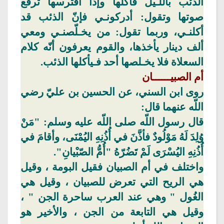
الذئب باللـيل فأكلها وإذا افترسها ترفع
صوتها وتقول: أدركونـي فإنّ الذئب قد
أكلنـي، وربما تقول: من يخـلّصنـي ومعي
ألف دينار يأخذها، والقوم يعرفون أنّه كلام
السعلاة
فلا يخـلصها أحد فـيأكلها الذئب.
أم الصبيــــــان
روى ابن السني، عن الحسين بن عليّ رضي
اللّه
عنهما
قال:
قال رسول اللّه صلى اللّه عليه وسلم: "مَنْ
وُلِدَ لَهُ مَوْلُودٌ فأذَّنَ في أُذُنِهِ اليُمْنَى، وأقامَ في
أُذُنِهِ
اليُسْرَى
لَمْ تَضُرّهُ "أُمُّ الصّبْيانِ".
واختلف
في
أم الصبيان
فقيل
البومة ،
وقيل
هي الريح التي تعرض للصبيان ، وقيل هي
الغُول " وهي عند العرب ساحرة الجن " ،
وقيل هي التابعة
من الجن ، والأخير هو