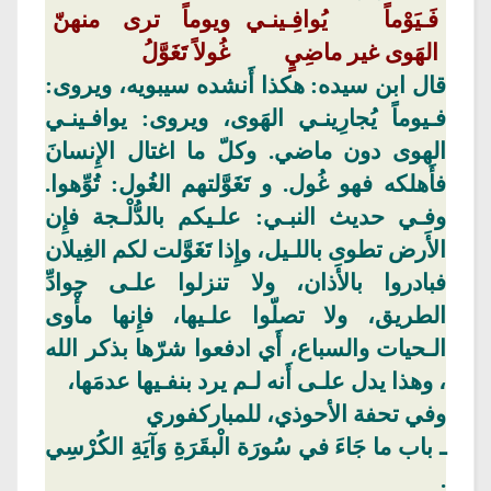
فَـيَوْماً
يُوافِـينـي
ويوماً ترى منهنّ
الهَوى غير ماضِيٍ
غُولاً
تَغَوَّلُ
قال ا
بن سيده:
هكذا أَنشده سيبويه، ويروى:
فـيوماً يُجارِينـي الهَوى، ويروى: يوافـينـي
الهوى دون ماضي. وكلّ ما اغتال الإِنسانَ
فأَهلكه فهو غُول. و
تَغَوَّلتهم
الغُول: تُوِّهوا.
وفـي حديث النبـي: علـيكم
بالدُّ
لْـجة
فإِن
الأَر
ض تطوى باللـيل، وإِذا
تَغَوَّلت
لكم الغِيلان
فبادروا بالأَذان، ولا تنزلوا علـى جوادِّ
الطريق، ولا تصلّوا علـيها، فإِنها مأْوى
الـحيات والسباع، أَي ادفعوا شرّها بذكر الله
، وهذا يدل علـى أَنه لـم يرد بنفـيها عدمَها،
وفي تحفة
الأحوذي
،
للمباركفوري
ـ باب ما جَاءَ في سُورَة الْبقَرَةِ وَآيَةِ
الكُرْسِي
.