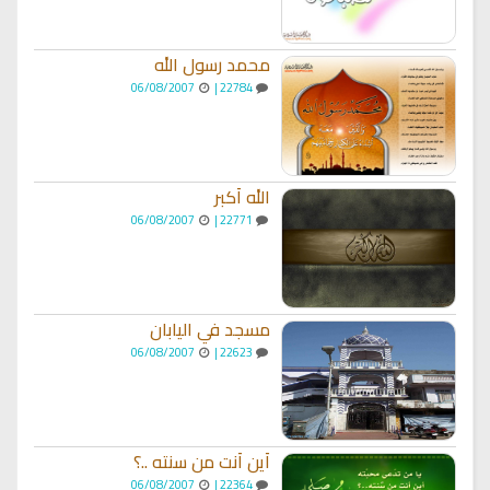
محمد رسول الله
06/08/2007
22784 |
الله أكبر
06/08/2007
22771 |
مسجد في اليابان
06/08/2007
22623 |
أين أنت من سنته ..؟
06/08/2007
22364 |