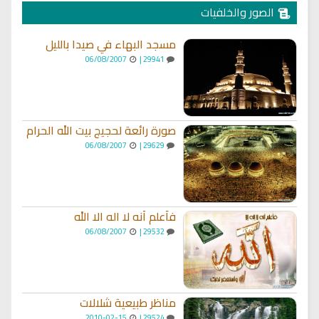
الصور والخلفيات
مسجد البهاء في صيدا بالليل
06/08/2007
29941 |
صورة رائعة لحجيج بيت الله الحرام
06/08/2007
29629 |
فأعلم أنه لا اله الا الله
06/08/2007
29532 |
مناظر طبيعية شلالات
2010-02-15
29524 |