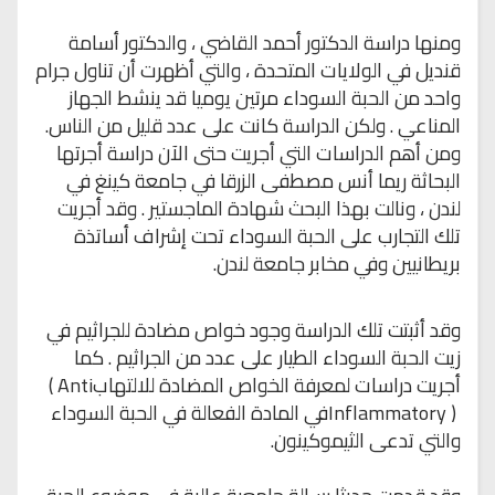
ومنها دراسة الدكتور أحمد القاضي ، والدكتور أسامة
قنديل في الولايات
المتحدة ، والتي أظهرت أن تناول جرام
واحد من الحبة السوداء مرتين يوميا قد ينشط
الجهاز
المناعي . ولكن الدراسة كانت على عدد قليل من الناس
.
ومن أهم
الدراسات التي أجريت حتى الآن دراسة أجرتها
البحاثة ريما أنس مصطفى الزرقا في جامعة
كينغ في
لندن ، ونالت بهذا البحث شهادة الماجستير . وقد أجريت
تلك التجارب على
الحبة السوداء تحت إشراف أساتذة
بريطانيين وفي مخابر جامعة لندن
.
وقد
أثبتت تلك الدراسة وجود خواص مضادة للجراثيم في
زيت الحبة السوداء الطيار على عدد
من الجراثيم . كما
أجريت دراسات لمعرفة الخواص المضادة للالتهاب
( Anti
Inflammatory )
في المادة الفعالة في الحبة السوداء
والتي تدعى الثيموكينون
.