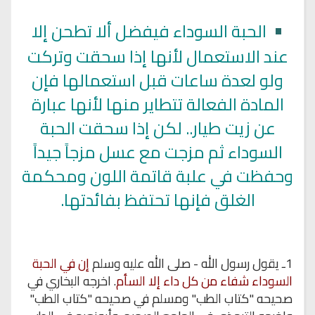
•
الحبة السوداء فيفضل ألا تطحن إلا
عند الاستعمال لأنها إذا سحقت وتركت
ولو لعدة ساعات قبل استعمالها فإن
المادة الفعالة تتطاير منها لأنها عبارة
عن زيت طيار.. لكن إذا سحقت الحبة
السوداء ثم مزجت مع عسل مزجاً جيداً
وحفظت في علبة قاتمة اللون ومحكمة
الغلق فإنها تحتفظ بفائدتها.
1ـ
يقول
رسول الله - صلى الله عليه وسلم
إن في الحبة
السوداء شفاء من كل داء إلا السأم
.
اخرجه
البخاري في
صحيحه
"كتاب الطب" ومسلم في
صحيحه
"كتاب الطب"