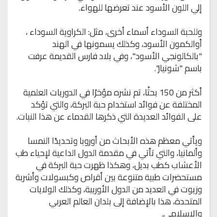
إلي اللون الأسود عند تعرضها للهواء.
وللحبة السوداء أسماء أخرى، مثل: الكراوية السوداء ،
أوالكمون الأسود، وكذلك يسمونها في الهند
"بالكالونجي الأسود"، وفي بلاد فارس القديمة عرفت
باسم "شونياز".
أكثر من 150 بحثًا، تم نشره مؤخرًا في الدوريات العلمية
المختلفة عن فوائد استخدام حبة البركة، والتي تؤكد
على الفوائد العديدة التي ذكرها القدماء عن هذا النبات.
ويأتي معظم هذه الأبحاث من أوروبا وتحديدًا النمسا
وألمانيا، والتي تأتي في مقدمة الدول الداعية لإحياء طب
الأعشاب كطب بديل، وهكذا ظهرت حبة البركة في
مستحضرات طبية متنوعة بين أقراص وكبسولات وأشربة
وزيوت في العديد من الدول الأوربية، وكذلك الولايات
المتحدة، هذا بالإضافة إلى بلدان العالم العربي
والإسلامي.