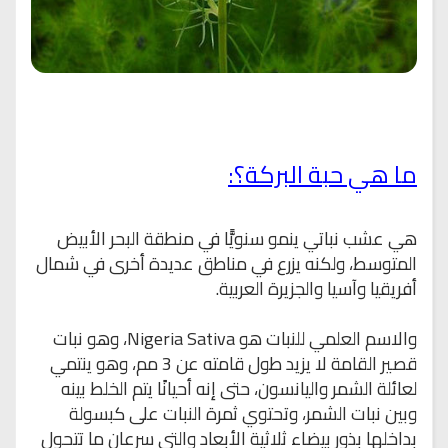
ما هي حبة البركة؟:
هي عشب نباتي ينمو سنويًّا في منطقة البحر الأبيض
المتوسط، ولكنه يزرع في مناطق عديدة أخرى في شمال
أفريقيا وآسيا والجزيرة العربية.
والاسم العلمي للنبات هو
Nigeria Sativa
، وهو نبات
قصير القامة لا يزيد طول قامته عن 3 مم، وهو ينتمي
لعائلة الشمر واليانسون، حتى إنه أحيانًا يتم الخلط بينه
وبين نبات الشمر، وتحتوي ثمرة النبات على كبسولة
بداخلها بذور بيضاء ثلاثية الأبعاد والتي سرعان ما تتحول