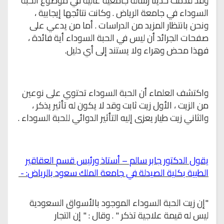
وقد قدمت حديثا رسالة جامعية عالية في موضوع الحبة
السوداء في جامعة الرياض
.
وكانت نتائجها إيجابية ،
ونحن بانتظار المزيد من الدراسات
.
أما من يدعي
على
صفحات الجرائد أن ليس في الحبة السوداء أية فائدة ،
فهذا محض وهراء ولا يستند
إلى أي دليل
.
واكتشف العلماء أن الحبة السوداء تحتوي على نوعين
من الزيت ،
الأول زيت ثابت وقد لا يكون له تأثير يذكر ،
والثاني زيت طيار يعزى إليه التأثير
الدوائي للحبة السوداء
.
يقول الدكتور جابر سالم – أستاذ ورئيس قسم
العقاقير
الطبية بكلية الصيدلة في جامعة الملك سعود بالرياض
- :
"
إن زيت
الحبة السوداء الموجود بالأسواق السعودية
ليس له قيمة علاجية
تذكر "
. وقال : " إن
التجار