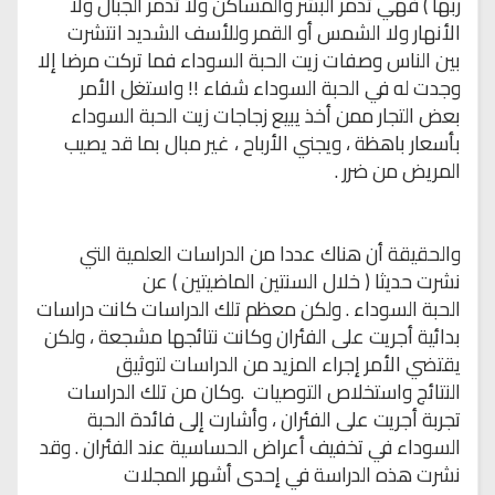
ربها ) فهي تدمر البشر والمساكن
ولا تدمر الجبال ولا
الأنهار ولا الشمس أو القمر
وللأسف الشديد انتشرت
بين
الناس وصفات زيت الحبة السوداء فما تركت مرضا إلا
وجدت له في الحبة السوداء شفاء
!!
واستغل الأمر
بعض التجار ممن أخذ يبيع زجاجات زيت الحبة السوداء
بأسعار باهظة ،
ويجني الأرباح ، غير مبال بما قد يصيب
المريض من ضرر
.
والحقيقة أن هناك
عددا من الدراسات العلمية التي
نشرت حديثا ( خلال السنتين الماضيتين ) عن
الحبة
السوداء
.
ولكن معظم تلك الدراسات كانت دراسات
بدائية أجريت على الفئران
وكانت نتائجها مشجعة ، ولكن
يقتضي الأمر إجراء المزيد من الدراسات لتوثيق
النتائج
واستخلاص التوصيات
.
وكان من تلك الدراسات
تجربة أجريت على الفئران ،
وأشارت إلى فائدة الحبة
السوداء في تخفيف أعراض الحساسية عند الفئران . وقد
نشرت
هذه الدراسة في إحدى أشهر المجلات