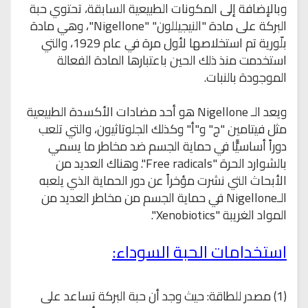
وبالإضافة إلى المكونات الطبيعية السابقة، تحتوي حبة
البركة على مادة "النيجيللون" "
Nigellone
"، وهي مادة
بلّورية تم استخلاصها لأول مرة في عام 1929، والتي
استخدمت منذ ذلك الحين باعتبارها المادة الفعالة
الموجودة بالنبات.
ويعد الـ
Nigellone
هو أحد مضادات الأكسدة الطبيعية
مثل فيتامين "ج" و"أ" وكذلك الجلوتاثيون، والتي تلعب
دوراً أساسيًّا في حماية الجسم ضد مخاطر ما يسمي
بالشوارد الحرة "
Free radicals
". وهناك العديد من
الأبحاث التي نشرت مؤخراً عن دور الحماية الذي يلعبه
الـ
Nigellone
في حماية الجسم من مخاطر العديد من
المواد الغريبة "
Xenobiotics
".
استخدامات الحبة السوداء:
(1) مصدر للطاقة: حيث وجد أن حبة البركة تساعد على