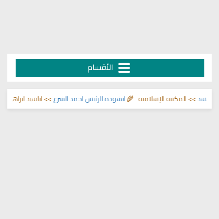
الأقسام
لمكتبة الإسلامية 🌾
انشودة الرئيس احمد الشرع
>> اناشيد ابراهيم الاحمد 🌾
الت