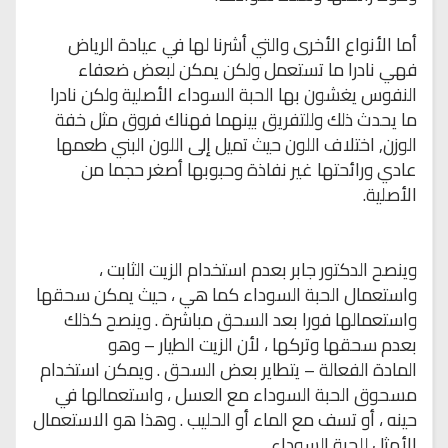
أما الأنواع الأخرى والتي أشرنا لها في عيادة الرياض
فهي نادرا ما تستعمل ولكن يمكن لبعض ضعفاء
النفوس يغشون بها الحبة السوداء الأصلية ولكن نادرا
ما يحدث ذلك وللتفريق بينهما فهناك فروق مثل خفة
الوزن, اختلاف اللون حيث تميل إلى اللون البني طعمها
عادي ورائحتها غير نفاذة وحبوبها أصغر حجما من
الأصلية.
وينصح الدكتور جابر بعدم استخدام الزيت
الثابت ،
واستعمال الحبة السوداء كما هي ، حيث يمكن سحقها
واستعمالها فورا بعد
السحق مباشرة . وينصح كذلك
بعدم سحقها وتركها ، لأن الزيت الطيار – وهو
المادة
الفعالة – يتطاير بعض السحق . ويمكن استخدام
مسحوق الحبة السوداء مع العسل ،
واستعمالها في
حينه ، أو تسف مع الماء أو الحليب . وهذا هو الاستعمال
الأمثل للحبة
السوداء
.