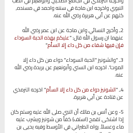
واخرجه
الترمذي في الجامع الصحيح,
وأبونعيم
في الطب
النبوي
واخرجه
ابن ماجة في سننه واحمد في مسنده,
كلهم عن أبي هريرة رضي الله عنه
.
2ـ وأخرج النسائي وابن ماجة عن ابن عمر رضي الله
عنهما
ان
رسول الله قال: "
عليكم بهذه الحبة السوداء
فإن فيها شفاء من
كل داء إلا السأم
"
3ـ "
والشونيز
"الحبة السوداء" دواء من كل داء إلا
الموت".
اخرجه
ابن السني
وأبونعيم
عن
بريدة
رضي الله
عنه
.
4ـ "
الشونيز
دواء من كل داء إلا السأم
"
اخرجه
الترمذي
عن قتادة عن أبي هريرة
.
5- وعن أنس بن مالك أن النبي صلى الله عليه وسلم كان
إذا اشتكى تقمح (استف) كفاً من شونيز ويشرب عليه
ماء وعسلاً. رواه الطبراني في الأوسط وفيه يحيى بن