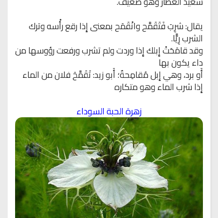
سعيد العطار وهو ضعيف.
يقال: شرِبَ فَتَقَمَّح وانْقَمَح بمعنى إِذا رقع رأْسه وترك
الشرب رِيًّا.
وقد قامَحَتْ إِبلك إِذا وردت ولم تشرب ورفعت رؤوسها من
داء يكون بها
أَو برد، وهي إِبل مُقامِحةٌ؛ أَبو زيد: تَقَمَّحَ فلان من الماء
إِذا شرب الماء وهو متكاره
زهرة الحبة السوداء