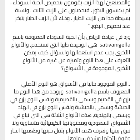
والمصنعين لهذا الزيت يقومون بتحميص الحبة السوداء ،
ثم يكبسون البذور ،
فيحصلون على الزيت الثابت ، ونسبة
بسيطة جدا من الزيت الطيار ، وذلك لأن الزيت
الطيار يتبخر
عند تحميص البذور
" .
ورد في عيادة الرياض بأن الحبة السوداء المعروفة باسم
nigella
sativa
هي الوحيدة طبيا التي تستخدم, والأنواع
الأخرى يجب عدم استعمالها والسؤال كيف يمكن
التعرف على هذا النوع وتميزه عن غيره من الأنواع
الأخرى الموجودة في الأسواق؟
ـ النوع الموجود حاليا في الأسواق هو النوع الأصلي
المعروف باسم
nigella
sativa
ويوجد من هذا النوع ما
يزرع في القصيم ويسمى بالقصيمية ونفس النوع يزرع في
الحبشة ويسمى بالحبشية ونفس النوع يزرع في الهند
ويسمى بالهندية, هذه الأنواع الثلاثة هي التي تباع في
الأسواق السعودية ومحتوياتها الكيميائية متساوية ولا
فرق بينها وتعرف هذه الأنواع بثقل حبتها وطعمها الحار
وقوة رائحتها وشدة سوادها.