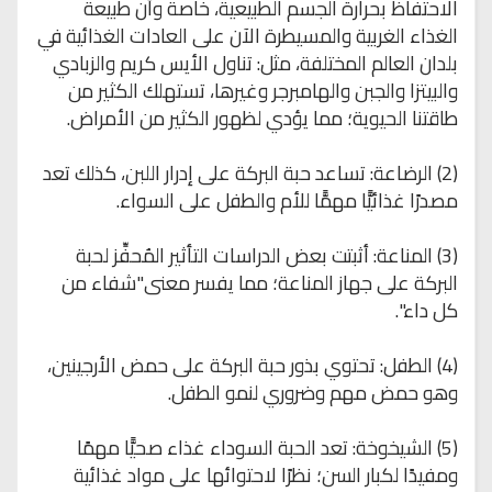
الاحتفاظ بحرارة الجسم الطبيعية، خاصة وأن طبيعة
الغذاء الغربية والمسيطرة الآن على العادات الغذائية في
بلدان العالم المختلفة، مثل: تناول الأيس كريم والزبادي
والبيتزا والجبن والهامبرجر وغيرها، تستهلك الكثير من
طاقتنا الحيوية؛ مما يؤدي لظهور الكثير من الأمراض.
(2) الرضاعة: تساعد حبة البركة على إدرار اللبن، كذلك تعد
مصدرًا غذائيًّا مهمًّا للأم والطفل على السواء.
(3) المناعة: أثبتت بعض الدراسات التأثير المُحفِّز لحبة
البركة على جهاز المناعة؛ مما يفسر معنى"شفاء من
كل داء".
(4) الطفل: تحتوي بذور حبة البركة على حمض الأرجينين،
وهو حمض مهم وضروري لنمو الطفل.
(5) الشيخوخة: تعد الحبة السوداء غذاء صحيًّا مهمًا
ومفيدًا لكبار السن؛ نظرًا لاحتوائها على مواد غذائية