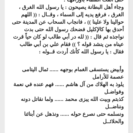
وجاء أهل البطانة يصيحون : يا رسول الله الغرق ،
الغرق ، فرفع يديه إلى السماء ، وقــال : (( اللهم
حوالينا ولا علينا )) ، فانجاب السحاب عن المدينة حتى
أحدق بها كالإكليل فضحك رسول الله حتى بدت
نواجذه ثم قال : (( لله در أبي طالب لو كان حياً قرت
عيناه من ينشد قوله ؟ )) فقام علي بن أبي طالب
فقال : يا رسول الله كأنك أردت قــوله :
وأبيض يستسقى الغمام بوجهه ...... ثمال اليتامى
عصمة للأرامل
يلوذ به الهلاك من آل هاشم ...... فهم عنده في نعمة
وفواضـل
كذبتم وبيت الله يبزى محمد ...... ولما نقاتل دونه
ونناضــل
ونسلمه حتى نصرع حوله ...... ونذهل عن أبنائنا
والحلائــل