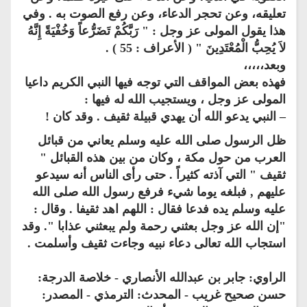
تعليقه، وعن تحجر الدعاء، وعن رفع الصوت به . وفي
هذا يقول المولى عز وجل : " رَبَّكُمْ تَضَرُّعاً وَخُفْيَةً إِنَّهُ
لاَ يُحِبُّ الْمُعْتَدِينَ " ( الأعراف : 55 ) .
وبعد،،،،،
فهذه بعض المواقف التي توجه فيها النبي الكريم داعيا
المولى عز وجل ، ويستجيب الله له فيها :
– النبي يدعو الله أن يهدي قبيلة ثقيف . وقد كان !
ظل الرسول صلى الله عليه وسلم يعاني من قبائل
العرب من حول مكة ، وكان من بين هذه القبائل "
ثقيف " التي آذته كثيراً . حتى رأى الناس أنه سيدعو
عليهم , فبلغه يوما شيء فرفع رسول الله صلى الله
عليه وسلم يده فدعا فقال : اللهم اهد ثقيفا . وقال :
"إن الله عز وجل بعثني رحمة ولم يبعثني عذابا ". وقد
استجاب الله تعالى دعاء نبيه وجاءت ثقيف وأسلمت .
الراوي: جابر بن عبدالله الأنصاري - خلاصة الدرجة:
حسن صحيح غريب - المحدث: الترمذي - المصدر: