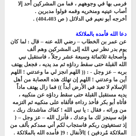
فرمى بها في وجوههم ، فما من المشركين أحد إلا
أصاب عينيه ومنخريه وفمه فولوا مدبرين .
أخرجه أبو نعيم في الدلائل ( ص 404،403) .
دعا الله فأمده بالملائكة
عن عمر بن الخطاب – رضي الله عنه – قال : لما كان
يوم بدر نظر نبي الله إلى المشركين وهم ألف
وأصحابة ثلاثمائة وسبعة عشر رجلاً ، فاستقبل نبي
الله القبلة حتى سقط رداؤه ثم مد يديه ، فجعل يهتف
بربه – عز وجل - : (( اللهم انجز لي ما وعدتني ! اللهم
أين ما وعدتني ! اللهم إن تهلك هذه العصابة من أهل
الإسلام لا تعبد في الأرض أبداً )) فما زال يهتف ماداً
يديه مستقبل القبلة حتى سقط رداؤه عن منكبيه ،
فأتاه أبو بكر فأخذ رداءه فألقاه على منكبيه ثم التزمه
من ورائه ، فقال : يا نبي الله ! كفاك مناشدتك ربك ،
فإنه سينجز لك ما وعدك ، فأنزل الله – عز وجل – {
إذ تستغيثون ربكم فاستجاب لكم أني ممدكم بألف من
الملائكة مُردفين } ]الأنفال : 9[ فأمده الله بالملائكة .