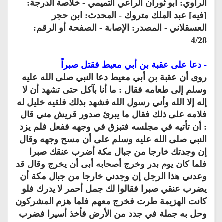
الراوي: أبو ثوران الراعي التميمي - خلاصة الدرجة:
[فيه] عبد الملك متروك - المحدث: ابن حجر
العسقلاني - المصدر: الإصابة - الصفحة أو الرقم:
4/28
- دعا على عقبة بن أبي معيط فقتل صبراً
روى أن عقبة بن أبي معيط دعا النبي صلى الله عليه
وسلم إلى طعامه فقال : ما أنا بآكل حتى تشهد أن لا
إله إلا الله وأني رسول الله فشهد بذلك فلقيه خليل له
فلامه على ذلك فقال ما يبرئ صدور قريش مني قال
: أن تأتيه في مجلسه فتبزق في وجهه ففعل فلم يزد
النبي صلى الله عليه وسلم على أن مسح وجهه وقال
إن وجدتك خارجا من جبال مكة أضرب عنقك صبرا
فلما كان يوم بدر وخرج أصحابه أبى أن يخرج وقال قد
وعدني هذا الرجل إن وجدني خارجا من جبال مكة أن
يضرب عنقي صبرا فقالوا لك جمل أحمر لا يدرك فلو
كانت الهزيمة طرت فخرج معهم فلما هزم المشركون
وحل به جملة في جدد من الأرض فأخذ أسيرا فضرب