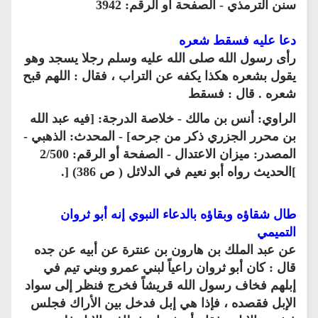
سنن الترمذي - الصفحة أو الرقم: 3942
دعا عليه فسقط شعره
رأى رسول الله صلى الله عليه وسلم رجلا يسجد وهو
يقول بشعره هكذا يكفه عن التراب ، فقال : اللهم قبح
شعره . قال : فسقط
الراوي: أنس بن مالك - خلاصة الدرجة: [فيه عبد الله
بن محرر الجزري ذكر من جرحه] - المحدث: الذهبي -
المصدر: ميزان الاعتدال - الصفحة أو الرقم: 2/500
]الحديث رواه أبو نعيم في الدلائل ( ص 386) [.
طال شقاؤه وبقاؤه بالدعاء النبوي إنه أبو ثروان
التميمي
عن عبد الملك بن هارون بن عنترة عن أبيه عن جده
قال : كان أبو ثروان راعياً لبني عمرو وبني تيم في
إبلهم فخاف رسول الله قريشاً فخرج فنظر إلى سواد
الإبل فقصده ، فإذا هي إبل فدخل بين الأراك فجلس