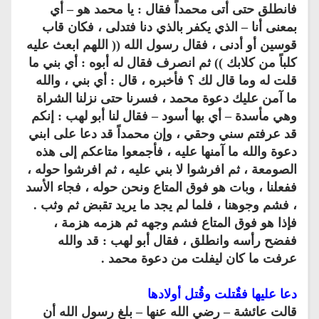
فانطلق حتى أتى محمداً فقال : يا محمد هو – أي
بمعنى أنا – الذي يكفر بالذي دنا فتدلى ، فكان قاب
قوسين أو أدنى ، فقال رسول الله (( اللهم ابعث عليه
كلباً من كلابك )) ثم انصرف فقال له أبوه : أي بني ما
قلت له وما قال لك ؟ فأخبره ، قال : أي بني ، والله
ما آمن عليك دعوة محمد ، فسرنا حتى نزلنا الشراة
وهي مأسدة – أي بها أسود – فقال لنا أبو لهب : إنكم
قد عرفتم سني وحقي ، وإن محمداً قد دعا على ابني
دعوة والله ما آمنها عليه ، فأجمعوا متاعكم إلى هذه
الصومعة ، ثم افرشوا لا بني عليه ، ثم افرشوا حوله ،
ففعلنا ، وبات هو فوق المتاع ونحن حوله ، فجاء الأسد
، فشم وجوهنا ، فلما لم يجد ما يريد تقبض ثم وثب .
فإذا هو فوق المتاع فشم وجهه ثم هزمه هزمة ،
ففضح رأسه وانطلق ، فقال أبو لهب : قد والله
عرفت ما كان ليفلت من دعوة محمد .
دعا عليها فقٌتلت وقُتل أولادها
قالت عائشة – رضي الله عنها – بلغ رسول الله أن