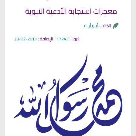
معجزات استجابة الأدعية النبوية
أبـو آيــه
الكاتب :
الزوار
: 17243 |
الإضافة
: 2010-02-28