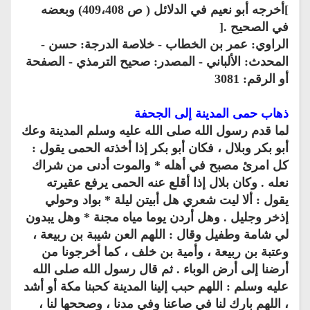
]أخرجه أبو نعيم في الدلائل ( ص 409،408) وبعضه
في الصحيح .[
الراوي: عمر بن الخطاب - خلاصة الدرجة: حسن -
المحدث: الألباني - المصدر: صحيح الترمذي - الصفحة
أو الرقم: 3081
ذهاب حمى المدينة إلى الجحفة
لما قدم رسول الله صلى الله عليه وسلم المدينة وعك
أبو بكر وبلال ، فكان أبو بكر إذا أخذته الحمى يقول :
كل امرئ مصبح في أهله * والموت أدنى من شراك
نعله . وكان بلال إذا أقلع عنه الحمى يرفع عقيرته
يقول : ألا ليت شعري هل أبيتن ليلة * بواد وحولي
إذخر وجليل . وهل أردن يوما مياه مجنة * وهل يبدون
لي شامة وطفيل وقال : اللهم العن شيبة بن ربيعة ،
وعتبة بن ربيعة ، وأمية بن خلف ، كما أخرجونا من
أرضنا إلى أرض الوباء . ثم قال رسول الله صلى الله
عليه وسلم : اللهم حبب إلينا المدينة كحبنا مكة أو أشد
، اللهم بارك لنا في صاعنا وفي مدنا ، وصححها لنا ،