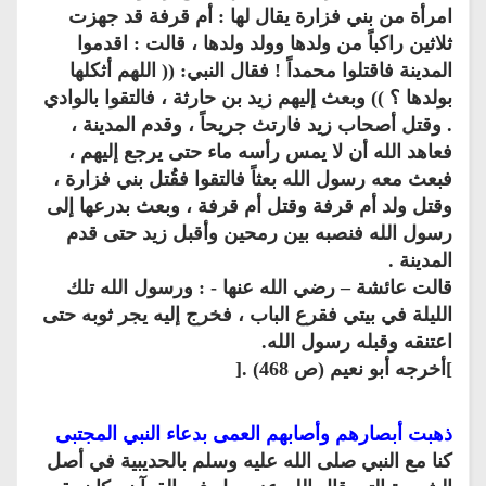
امرأة من بني فزارة يقال لها : أم قرفة قد جهزت
ثلاثين راكباً من ولدها وولد ولدها ، قالت : اقدموا
المدينة فاقتلوا محمداً ! فقال النبي: (( اللهم أثكلها
بولدها ؟ )) وبعث إليهم زيد بن حارثة ، فالتقوا بالوادي
. وقتل أصحاب زيد فارتث جريحاً ، وقدم المدينة ،
فعاهد الله أن لا يمس رأسه ماء حتى يرجع إليهم ،
فبعث معه رسول الله بعثاً فالتقوا فقُتل بني فزارة ،
وقتل ولد أم قرفة وقتل أم قرفة ، وبعث بدرعها إلى
رسول الله فنصبه بين رمحين وأقبل زيد حتى قدم
المدينة .
قالت عائشة – رضي الله عنها - : ورسول الله تلك
الليلة في بيتي فقرع الباب ، فخرج إليه يجر ثوبه حتى
اعتنقه وقبله رسول الله.
]أخرجه أبو نعيم (ص 468) .[
ذهبت أبصارهم وأصابهم العمى بدعاء النبي المجتبى
كنا مع النبي صلى الله عليه وسلم بالحديبية في أصل