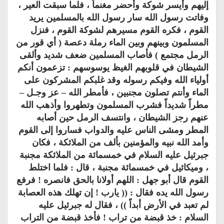
إليهم وأيسر شوكة وأحضر مغنماً ، فلما سبقت العير ،
وفاتت رسول الله سار رسول الله بالمسلمين يريد
القوم ، فكره القوم مسيرهم لشوكة القوم ، فنزل
المسلمون وبينهم وبين الماء رملة دعصة ( أي قور من
الرمل مجتمع ) فأصاب المسلمين ضعف شديد وألقى
الشيطان في قلوبهم الغيظ يوسوسهم : تزعمون أنكم
أولياء الله وفيكم رسوله وقد غلبكم المشركون على
الماء وأنتم تصلون مجنبين ، فأمطر الله – عز وجـل –
مطراً شديداً فشرب المسلمون وتطهروا وأذهب الله
عنهم رجز الشيطان ، وانتسف الرمل حين أصابه
المطر ومشى الناس عليه والدواب فساروا إلى القوم
وأمد الله نبيه والمؤمنين بألف من الملائكة ، فكان
جبرئيل عليه السلام في خمسمائة من الملائكة مجنبة
، وميكائيل في خمسمائة مجنبة ، قال : فلما اختلط
القوم قال أبو جهل : اللهم أولانا بالحق فانصره ! فرفع
رسول الله يده فقال : (( يارب ! إن تهلك هذه العصابة
لم تعبد في الأرض أبداً )) ، فقال له جبرئيل عليه
السلام : خذ قبضة من تراب ! فأخذ قبضة من التراب