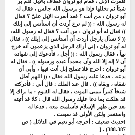
فنفرت الإبل ، فقام أبو ثروان فطاف بالإبل فلم ير
شيئاً ثم تخللها فإذا هو برسول الله جالس ، فقال له
أبو ثروان : من أنت ؟ فقد أنفرت الإبل عليّ ؟ فقال
له رسول الله : (( لم ترع أردت أن استأنس إلى إبلك
)) فقال له أبو ثروان : من أنت ؟ فقال له رسول الله:
(( لا تسأل يارجل أردت أن أستأنس إلى إبلك )) ، فقال
له أبو ثروان : إني أراك الرجل الذي يزعمون أنه خرج
نبياً ، فقال رسول الله : (( أجل ، فأدعوك إلى شهادة
أن لا إله إلا الله وأن محمداً عبده ورسوله )) ، فقال له
أبو ثروان : اخرج فلا تصلح إبل أنت فيها ، وأبى أن
يدعه ، فدعا عليه رسول الله فقال : (( اللهم أطل
شقاه ، وبقاه )) . قال عبد الملك : قال أبي : فأدركته
شيخاً كبيراً يتمنى الموت ، فقال له القـوم : ما نراك إلا
قد هلكت بما دعا عليك رسول الله قال : كلا قد أتيته
بعد حين ظهر الإسلام فأسلمت معه ، فدعا له
واستغفر ولكن الأولى قد سبقت .
]حديث ضعيف : أخرجه أبو نعيم في الدلائل ( ص
388،387) . [