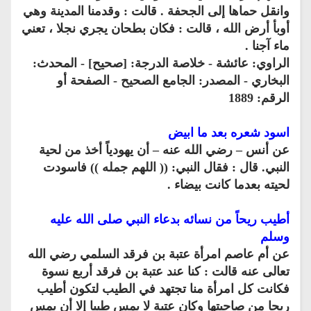
وانقل حماها إلى الجحفة . قالت : وقدمنا المدينة وهي
أوبأ أرض الله ، قالت : فكان بطحان يجري نجلا ، تعني
ماء آجنا .
الراوي: عائشة - خلاصة الدرجة: [صحيح] - المحدث:
البخاري - المصدر: الجامع الصحيح - الصفحة أو
الرقم: 1889
اسود شعره بعد ما ابيض
عن أنس – رضي الله عنه – أن يهودياً أخذ من لحية
النبي. قال : فقال النبي: (( اللهم جمله )) فاسودت
لحيته بعدما كانت بيضاء .
أطيب ريحاً من نسائه بدعاء النبي صلى الله عليه
وسلم
عن أم عاصم امرأة عتبة بن فرقد السلمي رضي الله
تعالى عنه قالت : كنا عند عتبة بن فرقد أربع نسوة
فكانت كل امرأة منا تجتهد في الطيب لتكون أطيب
ريحا من صاحبتها وكان عتبة لا يمس طيبا إلا أن يمس