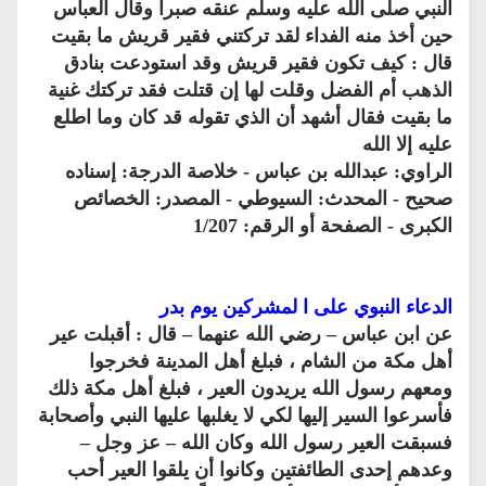
النبي صلى الله عليه وسلم عنقه صبرا وقال العباس
حين أخذ منه الفداء لقد تركتني فقير قريش ما بقيت
قال : كيف تكون فقير قريش وقد استودعت بنادق
الذهب أم الفضل وقلت لها إن قتلت فقد تركتك غنية
ما بقيت فقال أشهد أن الذي تقوله قد كان وما اطلع
عليه إلا الله
الراوي: عبدالله بن عباس - خلاصة الدرجة: إسناده
صحيح - المحدث: السيوطي - المصدر: الخصائص
الكبرى - الصفحة أو الرقم: 1/207
الدعاء النبوي على ا لمشركين يوم بدر
عن ابن عباس – رضي الله عنهما – قال : أقبلت عير
أهل مكة من الشام ، فبلغ أهل المدينة فخرجوا
ومعهم رسول الله يريدون العير ، فبلغ أهل مكة ذلك
فأسرعوا السير إليها لكي لا يغلبها عليها النبي وأصحابة
فسبقت العير رسول الله وكان الله – عز وجل –
وعدهم إحدى الطائفتين وكانوا أن يلقوا العير أحب