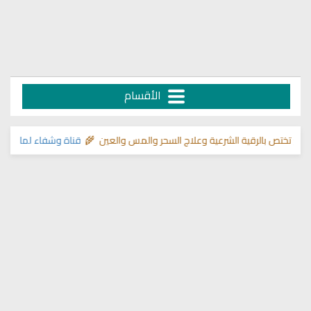
الأقسام
الرقية الشرعية وعلاج السحر والمس والعين 🌾
قناة وشفاء لما في الصدور
>> د