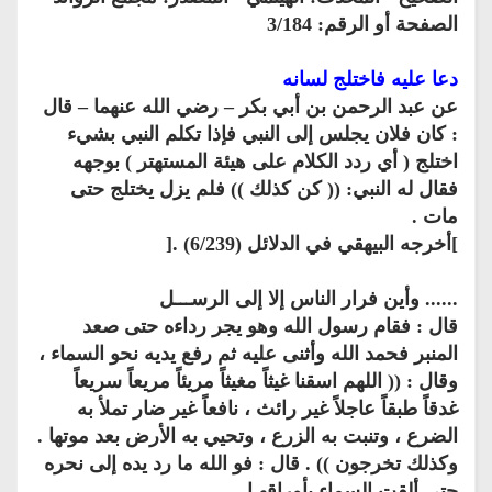
الصفحة أو الرقم: 3/184
دعا عليه فاختلج لسانه
عن عبد الرحمن بن أبي بكر – رضي الله عنهما – قال
: كان فلان يجلس إلى النبي فإذا تكلم النبي بشيء
اختلج ( أي ردد الكلام على هيئة المستهتر ) بوجهه
فقال له النبي: (( كن كذلك )) فلم يزل يختلج حتى
مات .
]أخرجه البيهقي في الدلائل (6/239) .[
...... وأين فرار الناس إلا إلى الرســـل
قال : فقام رسول الله وهو يجر رداءه حتى صعد
المنبر فحمد الله وأثنى عليه ثم رفع يديه نحو السماء ،
وقال : (( اللهم اسقنا غيثاً مغيثاً مريئاً مريعاً سريعاً
غدقاً طبقاً عاجلاً غير رائث ، نافعاً غير ضار تملأ به
الضرع ، وتنبت به الزرع ، وتحيي به الأرض بعد موتها .
وكذلك تخرجون )) . قال : فو الله ما رد يده إلى نحره
حتى ألقت السماء بأوراقهـا .