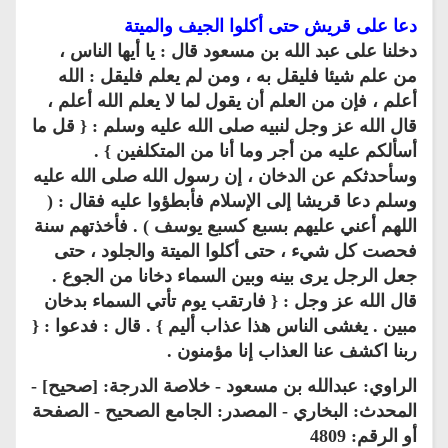
دعا على قريش حتى أكلوا الجيف والميتة
دخلنا على عبد الله بن مسعود قال : يا أيها الناس ،
من علم شيئا فليقل به ، ومن لم يعلم فليقل : الله
أعلم ، فإن من العلم أن يقول لما لا يعلم الله أعلم ،
قال الله عز وجل لنبيه صلى الله عليه وسلم : { قل ما
أسألكم عليه من أجر وما أنا من المتكلفين } .
وسأحدثكم عن الدخان ، إن رسول الله صلى الله عليه
وسلم دعا قريشا إلى الإسلام فأبطؤوا عليه فقال : (
اللهم أعني عليهم بسبع كسبع يوسف ) . فأخذتهم سنة
فحصت كل شيء ، حتى أكلوا الميتة والجلود ، حتى
جعل الرجل يرى بينه وبين السماء دخانا من الجوع .
قال الله عز وجل : { فارتقب يوم تأتي السماء بدخان
مبين . يغشى الناس هذا عذاب أليم } . قال : فدعوا : {
ربنا اكشف عنا العذاب إنا مؤمنون .
الراوي: عبدالله بن مسعود - خلاصة الدرجة: [صحيح] -
المحدث: البخاري - المصدر: الجامع الصحيح - الصفحة
أو الرقم: 4809