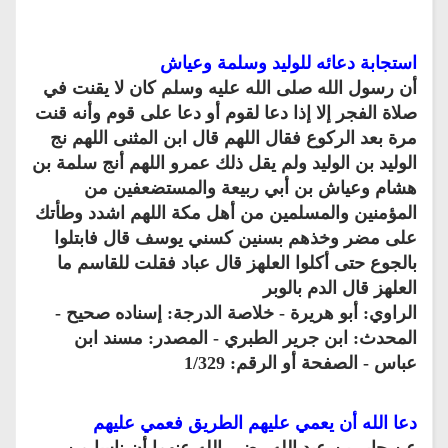
استجابة دعائه للوليد وسلمة وعياش
أن رسول الله صلى الله عليه وسلم كان لا يقنت في
صلاة الفجر إلا إذا دعا لقوم أو دعا على قوم وأنه قنت
مرة بعد الركوع فقال اللهم قال ابن المثنى اللهم نج
الوليد بن الوليد ولم يقل ذلك عمرو اللهم أنج سلمة بن
هشام وعياش بن أبي ربيعة والمستضعفين من
المؤمنين والمسلمين من أهل مكة اللهم اشدد وطأتك
على مضر وخذهم بسنين كسني يوسف قال فابتلوا
بالجوع حتى أكلوا العلهز قال عباد فقلت للقاسم ما
العلهز قال الدم بالوبر
الراوي: أبو هريرة - خلاصة الدرجة: إسناده صحيح -
المحدث: ابن جرير الطبري - المصدر: مسند ابن
عباس - الصفحة أو الرقم: 1/329
دعا الله أن يعمي عليهم الطريق فعمي عليهم
عن جابر بن عبد الله رضي الله عنهما أن ناسا من