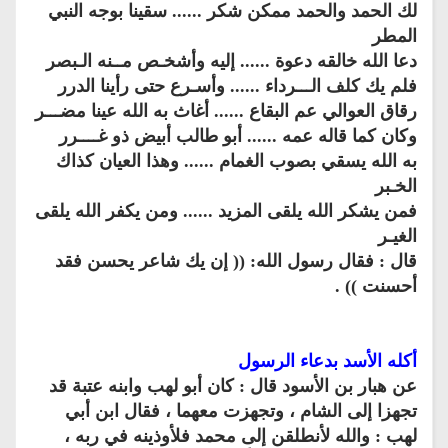
لك الحمد والحمد ممكن شكر ...... سقينا بوجه النبي
المطر
دعا الله خالقه دعوة ...... إليه وأشخـص مــنه الـبصر
فلم يك كلف الـــرداء ...... وأسـرع حتى رأينا الدرر
رقاق العوالي عم البقاع ...... أغاث به الله عينا مضـــر
وكان كما قاله عمه ...... أبو طالب أبيض ذو غــــرر
به الله يسقي بصوب الغمام ...... وهذا العيان كذاك
الخـبر
فمن يشكر الله يلقى المزيد ...... ومن يكفر الله يلقى
الغيـر
قال : فقال رسول الله: (( إن يك شاعر يحسن فقد
أحسنت )) .
أكله الأسد بدعاء الرسول
عن هبار بن الأسود قال : كان أبو لهب وابنه عتبة قد
تجهزا إلى الشام ، وتجهزت معهما ، فقال ابن أبي
لهب : والله لأنطلقن إلى محمد فلأوذينه في ربه ،