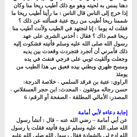
دهنا يمس به لحيته وهو مع ذلك أطيب ريحا منا وكان
إذا خرج إلى الناس قال الناس : ما رأينا أطيب ريحا ما
شممنا ريحا أطيب من ريح عتبة فسألته عن ذلك ؟
فقلت له يوما : إنا لنجتهد في الطيب ولأنت أطيب منا
ريحا فمم ذاك ؟ فقال : أخذني الشرى على عهد
رسول الله صلى الله عليه وسلم فأتيته فشكوت إليه
ذلك فأمرني أن أتجرد فتجردت وقعدت بين يديه
وجعلت وألقيت ثوبي على فرجي فنفث في يده
ومسح ظهري وبطني بيده فعبق بي هذا الطيب من
يومئذ
الراوي: عتبة بن فرقد السلمي - خلاصة الدرجة:
حسن رجاله موثقون - المحدث: ابن حجر العسقلاني -
المصدر: الأمالي المطلقة - الصفحة أو الرقم: 6
إجابة دعاءه لأبي أمامة
عن أبي أمامة – رضي الله عنه – قال : أنشأ رسول
الله صلى الله عليه وسلم غزوة فأتيته فقلت يا رسول
الله ادع لي بالشهادة فقال رسول الله صلى الله عليه