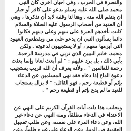
والنصرة في الحرب ، وفي أحيان أخرى كان النبي
محمد صلى الله عليه وسلم يدعو على كافر أو جبار
ان ينتقم الله منه . وهنا لنا وقفة لابد أن نذكرها ، وهي
أن العديد من أصحاب الرسول عليه الصلاة والسلام
كانت تأخذهم العيرة على نبيهم وعلى دينهم فكانوا
دائما يسألون النبي ان يدعو على من ويقطعون العهود
التي أبرمها معهم ، أو لا يستجيبون لدعوته . ولكن
محمد، خاتم النبيين الذي تربي في مدرسة الرحمة
يأبي ذلك ، بل يرد عليهم : " لم أبعث لعانا وإنما بعثت
رحمة للعالمين " . ولأنه يعرف أن الله قريب يستجيب
دعوة الداع إذا دعاه فقد نهى المسلمين عن الدعاء
بإثم أو قطيعة رحم ، فهو القائل: " لا يزال يستجاب
للعبد ما لم يدع بإثم أو قطيعة رحم " .
وبجانب هذا دلت آيات القرآن الكريم على النهي عن
الاعتداء في الدعاء مطلقاً، ومنه النهي عن دعاء غير
الله، وعن دعاء المرء على نفسه، وعن طلب تعجيل
العقوبة في الدنيا، وعن الدعاء على غيره ظلماً، وعن