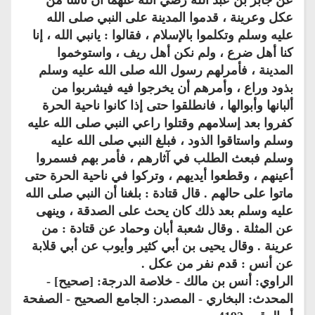
عكل وعرينة ، قدموا المدينة على النبي صلى الله
عليه وسلم وتكلموا بالإسلام ، فقالوا : يانبي الله ، إنا
كنا أهل ضرع ، ولم نكن أهل ريف ، واستوخموا
المدينة ، فأمرلهم رسول الله صلى الله عليه وسلم
بذود وراع ، وأمرهم أن يخرجوا فيه فيشربوا من
ألبانها وأبوالها ، فانطلقوا حتى إذا كانوا ناحية الحرة
كفروا بعد إسلامهم وقتلوا راعي النبي صلى الله عليه
وسلم واستاقوا الذود ، فبلغ النبي صلى الله عليه
وسلم فبعث الطلب في آثارهم ، فأمر بهم فسمروا
أعينهم ، وقطعوا أيديهم ، وتركوا في ناحية الحرة حتى
ماتوا على حالهم . قال قتادة : بلغنا أن النبي صلى الله
عليه وسلم بعد ذلك كان يحث على الصدقة ، وينهى
عن المثلة . وقال شعبة أبان وحماد عن قتادة : من
عرينة . وقال يحيى بن أبي كثير وأيوب عن أبي قلابة
عن أنس : قدم نفر من عكل .
الراوي: أنس بن مالك - خلاصة الدرجة: [صحيح] -
المحدث: البخاري - المصدر: الجامع الصحيح - الصفحة