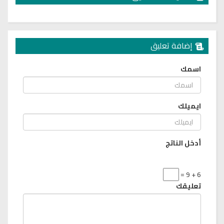
إضافة تعليق
اسمك
ايميلك
أدخل الناتج
6 + 9 =
تعليقك