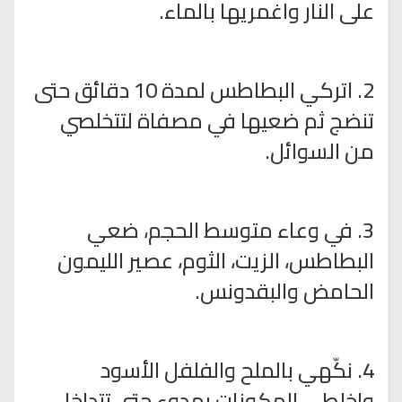
على النار واغمريها بالماء.
2. اتركي البطاطس لمدة 10 دقائق حتى
تنضج ثم ضعيها في مصفاة لتتخلصي
من السوائل.
3. في وعاء متوسط الحجم، ضعي
البطاطس، الزيت، الثوم، عصير الليمون
الحامض والبقدونس.
4. نكّهي بالملح والفلفل الأسود
واخلطي المكونات بهدوء حتى تتداخل.