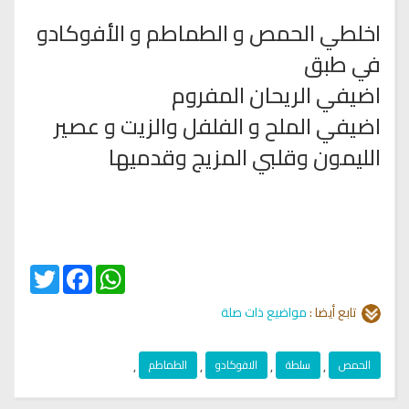
اخلطي الحمص و الطماطم و الأفوكادو
في طبق
اضيفي الريحان المفروم
اضيفي الملح و الفلفل والزيت و عصير
الليمون وقلبي المزيج وقدميها
Twitter
Facebook
WhatsApp
تابع أيضا :
مواضيع ذات صلة
الحمص
,
سلطة
,
الافوكادو
,
الطماطم
,