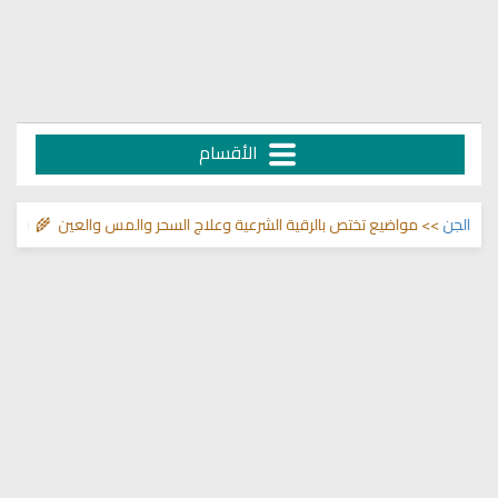
الأقسام
>> مواضيع تختص بالرقية الشرعية وعلاج السحر والمس والعين 🌾
قناة وشفاء ل