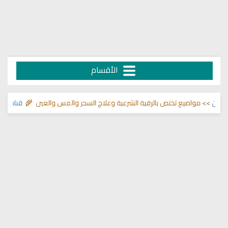
الأقسام
مواضيع تختص بالرقية الشرعية وعلاج السحر والمس والعين 🌾
قناة وشفاء لما 