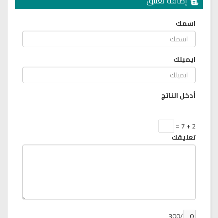
إضافة تعليق
اسمك
ايميلك
أدخل الناتج
2 + 7 =
تعليقك
/300