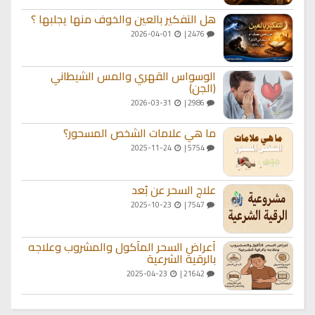
هل التفكير بالعين والخوف منها يجلبها ؟
2026-04-01
2476 |
الوسواس القهري والمس الشيطاني
(الجن)
2026-03-31
2986 |
ما هي علامات الشخص المسحور؟
2025-11-24
5754 |
علاج السحر عن بُعد
2025-10-23
7547 |
أعراض السحر المأكول والمشروب وعلاجه
بالرقية الشرعية
2025-04-23
21642 |