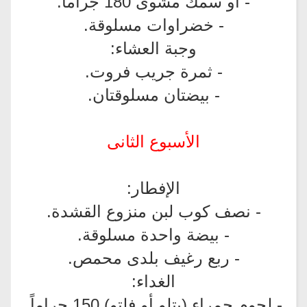
- أو سمك مشوى 180 جراماً.
- خضراوات مسلوقة.
وجبة العشاء:
- ثمرة جريب فروت.
- بيضتان مسلوقتان.
الأسبوع الثانى
الإفطار:
- نصف كوب لبن منزوع القشدة.
- بيضة واحدة مسلوقة.
- ربع رغيف بلدى محمص.
الغداء:
- لحوم حمراء (بتلو أو فلتو) 150 جراماً.