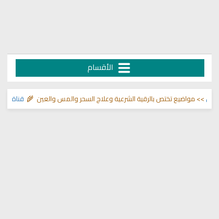
الأقسام
مواضيع تختص بالرقية الشرعية وعلاج السحر والمس والعين 🌾
قناة وشفاء لما 