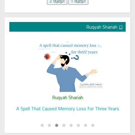
الرقية
1
الرقية
2
Ruqyah Shariah
Ruqyah Shariah
A Spell That Caused Memory Loss for Three Years