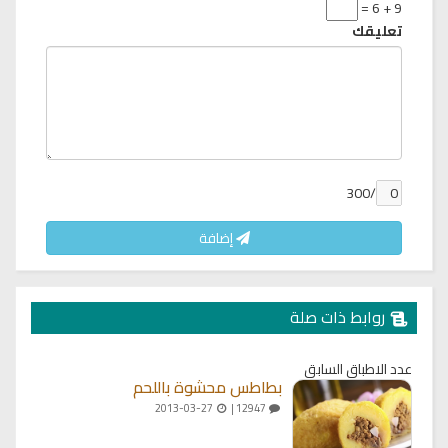
9 + 6 =
تعليقك
/300
إضافة
روابط ذات صلة
عدد الاطباق السابق
بطاطس محشوة باللحم
2013-03-27
12947 |