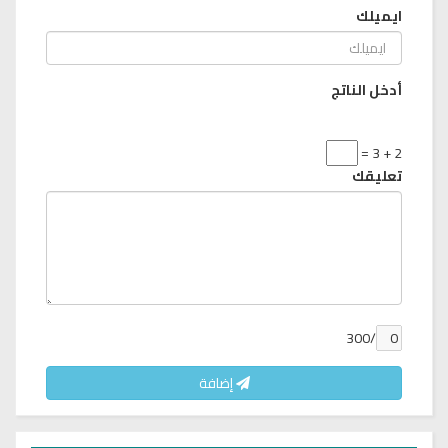
ايميلك
أدخل الناتج
2 + 3 =
تعليقك
/300
إضافة