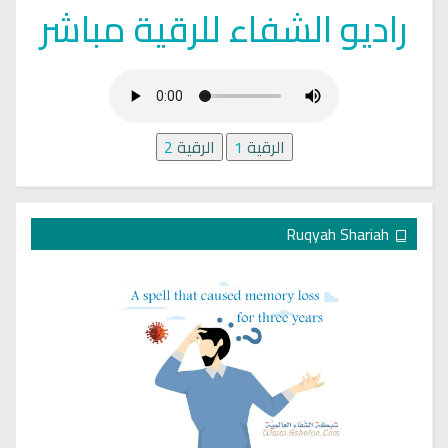
راديو الشفاء للرقية مباشر
الرقية
1
الرقية
2
Ruqyah Shariah