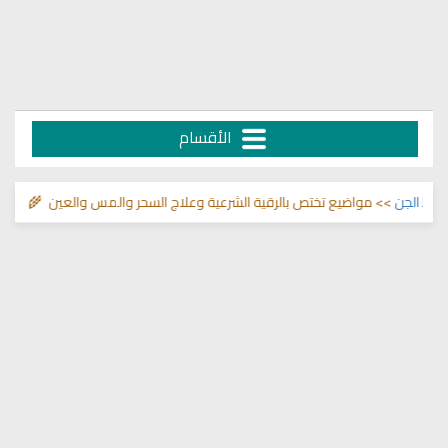
الأقسام
ن
>> مواضيع تختص بالرقية الشرعية وعلاج السحر والمس والعين 🌾
قناة وشفاء 