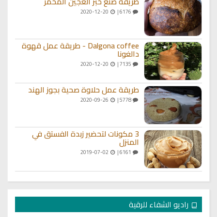
طريقة صنع خبز العجين المخمر
2020-12-20
6176 |
Dalgona coffee - طريقة عمل قهوة
دالغونا
2020-12-20
7135 |
طريقة عمل حلاوة صحية بجوز الهند
2020-09-26
5778 |
3 مكونات لتحضير زبدة الفستق في
المنزل
2019-07-02
6161 |
راديو الشفاء للرقية