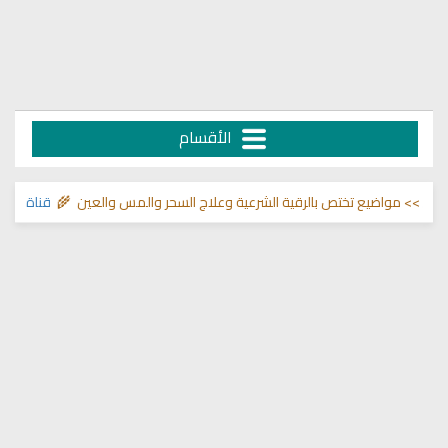
الأقسام
واضيع تختص بالرقية الشرعية وعلاج السحر والمس والعين 🌾
قناة وشفاء لما 