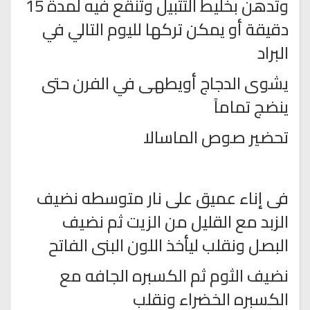
وتدهن بخليط التتبيل وتنقع فيه لمدة 15
دقيقة أو يمكن تركها لليوم التالي في
البراد
يشوى الدجاج أويطهى في الفرن حتى
ينضج تماماً
تحضير صوص الماسالا
فى إناء عميق على نار متوسطه نضيف
الزبد مع القليل من الزيت ثم نضيف
البصل ونقلب ليأخذ اللون البنى الفاتح
نضيف الثوم ثم الكسبره الجافه مع
الكسبره الخضراء ونقلب