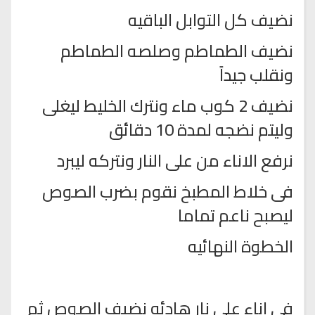
نضيف كل التوابل الباقيه
نضيف الطماطم وصلصه الطماطم
ونقلب جيداً
نضيف 2 كوب ماء ونترك الخليط ليغلى
وليتم نضجه لمدة 10 دقائق
نرفع الاناء من على النار ونتركه ليبرد
فى خلاط المطبخ نقوم بضرب الصوص
ليصبح ناعم تماما
الخطوة النهائيه
فى اناء على نار هادئه نضيف الصوص ثم