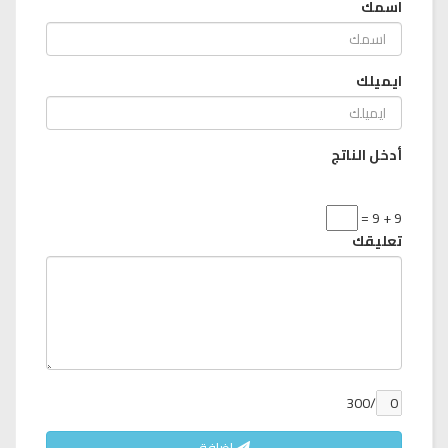
اسمك
ايميلك
أدخل الناتج
9 + 9 =
تعليقك
/300
إضافة