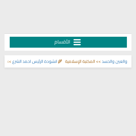
الأقسام
ين والحسد
>> المكتبة الإسلامية 🌾
انشودة الرئيس احمد الشرع
>> اناشيد ابراهي