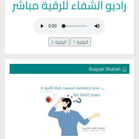
راديو الشفاء للرقية مباشر
الرقية
1
الرقية
2
Ruqyah Shariah