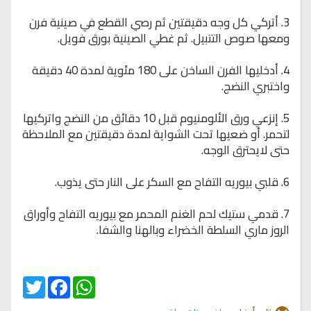
3. أتركي كل وجه دقيقتين ثم رصي القطع في صينية فرن
ومعها صوص التتبيل. ثم غطي الصينية بورق فويل.
4. أدخليها الفرن الساخن على 180 مئوية لمدة 40 دقيقة
واختبري النضج.
5. إنزعي ورق الألومنيوم قبل 10 دقائق من النضج واتركيها
لتحمر. أو ضعيها تحت الشواية لمدة دقيقتين مع الملاحظة
حتى لايحترق الوجه.
6. قلبي بيوريه التفاح مع السكر على النار حتى يذوب.
7. قدمي ستيك لحم الغنم المحمر مع بيوريه التفاح وأوراق
الروز ماري السلطة الخضراء وبالهنا والشفا.
Twitter
Facebook
WhatsApp