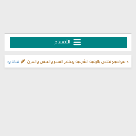
الأقسام
اضيع تختص بالرقية الشرعية وعلاج السحر والمس والعين 🌾
قناة وشفاء لما في