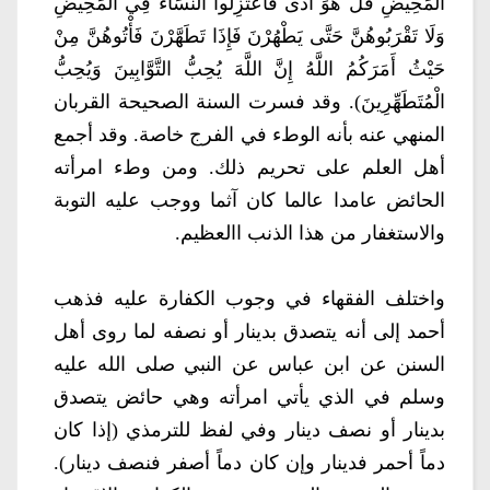
الْمَحِيضِ قُلْ هُوَ أَذًى فَاعْتَزِلُوا النِّسَاءَ فِي الْمَحِيضِ
وَلَا تَقْرَبُوهُنَّ حَتَّى يَطْهُرْنَ فَإِذَا تَطَهَّرْنَ فَأْتُوهُنَّ مِنْ
حَيْثُ أَمَرَكُمُ اللَّهُ إِنَّ اللَّهَ يُحِبُّ التَّوَّابِينَ وَيُحِبُّ
الْمُتَطَهِّرِينَ). وقد فسرت السنة الصحيحة القربان
المنهي عنه بأنه الوطء في الفرج خاصة. وقد أجمع
أهل العلم على تحريم ذلك. ومن وطء امرأته
الحائض عامدا عالما كان آثما ووجب عليه التوبة
والاستغفار من هذا الذنب االعظيم.
واختلف الفقهاء في وجوب الكفارة عليه فذهب
أحمد إلى أنه يتصدق بدينار أو نصفه لما روى أهل
السنن عن ابن عباس عن النبي صلى الله عليه
وسلم في الذي يأتي امرأته وهي حائض يتصدق
بدينار أو نصف دينار وفي لفظ للترمذي (إذا كان
دماً أحمر فدينار وإن كان دماً أصفر فنصف دينار).