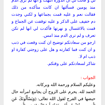
لي و قالت لي ان الدورة انتهت و انها لم ترى الدم
منذ يومين فسألتها ان كانت متأكده من ذلك
فقالت نعم و عليه قمت بجماعها و لكني وجدت
دم خفيف على الذكر و عليه توقفت عن الجماع و
قمت بالاغتسال و نهرتها فأكدت لي انها لم تكن
تعرف و لم ترى الدم منذ امس.
ارجو من سعادتكم توضيح ان كنت وقعت في ذنب
و ان كنت فما كفارته و هل على زوجتي كفارة او
ذنب ام لا.
شاكر لسعادتكم على وقتكم.
الجواب :
وعليكم السلام ورحمة الله وبركاته.
الحمد لله. يحرم على الزوج أن يجامع امرأته حال
حيضها في الفرج لقول الله تعالى: (وَيَسْأَلُونَكَ عَنِ