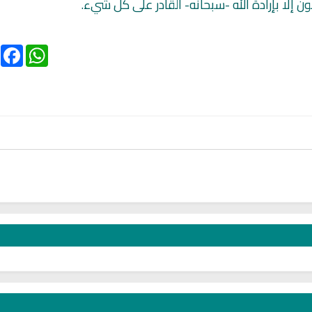
كون إلا بإرادة الله -سبحانه- القادر على كلّ شيء.
ebook
WhatsApp
تحميل كتب السيرة النبوية
تحميل كتب السيرة ا
ة
السيرة النبوية المستوى الأول
صحيح السيرة الن