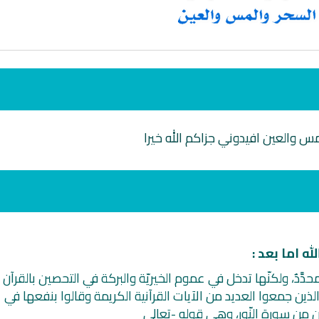
س والعين افيدوني جزاكم الله خيرا
انشودة لم الش
انشودة مشاعل الشمال
أناشيد غزة
فريق أجناد للفن الاسلامي
ي
19371 | 2025-04-09
21751 | 2025-05-04
ه اما بعد :
دَّدٌ، ولكنّها تدخل في عموم الخيريّة والبركة في التحصين بالقرآن
 الذين جمعوا العديد من الآيات القرآنية الكريمة وقالوا بنفعها في
ين من سورة النّور، وهي قوله -تعالى