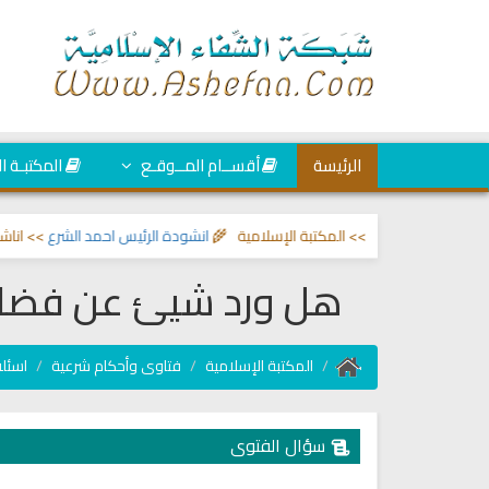
الرئيسة
أقســام المــوقـع
المكتبـة ا
ين والحسد
>> المكتبة الإسلامية 🌾
انشودة الرئيس احمد الشرع
>> اناشيد ابراهي
هل ورد شيئ عن فضائل 
المكتبة الإسلامية
فتاوى وأحكام شرعية
اسئلة
سؤال الفتوى