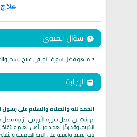
سؤال الفتوى
ما هو فضل سورة النور في علاج السحر والم
•
الإجابة
اقمار الهبارية
انشودة تلك أمي
فريق أجناد للفن الاسلام
أناشيد الأم
الحمد لله والصلاة والسلام على رسول الل
15294 | 2025-11-03
3654 | 2026-03-30
لم يثبت في فضل سورة النّور في الرّقية فضلٌ مح
الكريم، وقد ركّز العديد من أهل العلم والرّقاة
باب العلاج والرقية على الآية الخامسة والثلاث