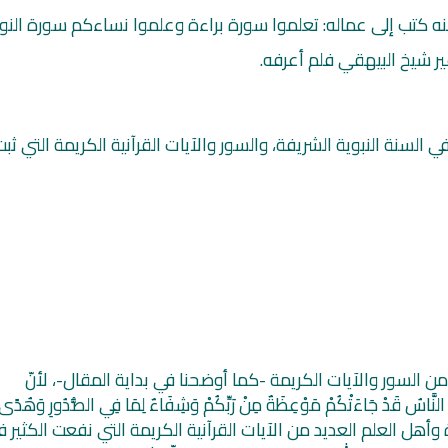
 كتب إلى عماله: تعلموا سورة براءة وعلموا نساءكم سورة النور
ير شيخ البيهقي فلم أعرفه.
السنة النبوية الشريفة، والسور والآيات القرآنية الكريمة التي ثبت
ث
راديو فتاوى اسلامية بث مباشر
البث المباشر للقران ا
مشاري العفا
 من السور والآيات الكريمة -كما أوضحنا في بداية المقال-، لأنّ
سُ قَدْ جَاءَتْكُمْ مَوْعِظَةٌ مِنْ رَبِّكُمْ وَشِفَاءٌ لِمَا فِي الصُّدُورِ وَهُدًى
نَ)، [يونس:57] وقد جمع الرّقاة وأهل العلم العديد من الآيات القرآنية الكريمة التي نفعت الكثير