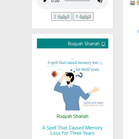
الرقية
1
الرقية
2
Ruqyah Shariah
ariah
Ruqyah Shariah
Ru
 her sight
A Spell That Caused Memory
A Jewish J
Loss for Three Years