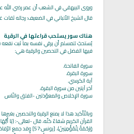
وروى البيهقي في الشعب أن عمر رضي الله عنه
قال الشيخ الألباني في الضعيف: رجاله ثقات غ
هناك سور يستحب قراءتها في الرقية
يُستحبّ للمسلم أن يرقي نفسه بما ثبت نفعه في 
فيها الفضل في التحصين والرقية هي:
سورة الفاتحة.
سورة البقرة.
آية الكرسي.
راديو مباشر للقران الكريم بصوت
راديو الشيخ احمد العجمي الب
الشيخ ابو بكر الشاطري
المباشر
آخر آيتين من سورة البقرة.
سورة الإخلاص والمعوّذتين -الفلق والنّاس
.
وبالتّأكيد هذا لا يمنع الرقية والتحصين بغيرها
القرآن الكريم شفاءٌ كلّه، قال -تعالى-: (يَا أَيُّهَا النَّا
وَرَحْمَةٌ لِلْمُؤْمِنِي