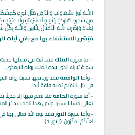
(اللَّـهُ نُورُ السَّمَاوَاتِ وَالْأَرْضِ مَثَلُ نُورِهِ كَمِشْكَاة
مِن شَجَرَةٍ مُّبَارَكَةٍ زَيْتُونَةٍ لَّا شَرْقِيَّةٍ وَلَا غَرْبِيَّةٍ 
يَشَاءُ وَيَضْرِبُ اللَّـهُ الْأَمْثَالَ لِلنَّاسِ وَاللَّـهُ بِكُلِّ شَ
فيُشرع الاستشفاء بها مع باقي آيات الر
- اما سورة
الملك
فقد ثبت في فضلها حديث: 
سورة تبارك الذي بيده الملك. رواه الترمذي.
تلاوة جديدة للشيخ مشاري
العفاسي تهتز لها القلوب
ترجمة معاني القرآن صوت الى ال
تلاوات منوعة
- وأما
الواقعة
فقد ورد فيها حديث رواه ال
التاميلية
الترجمات الصوتية لمعاني
في كل ليلة لم تصبه فاقة أبدا.
13819 | 2024-05-29
القرآن Mp3
- أما سورة
الحاقة
فلا نعلم فيها إلا حديثا
7162 | 2024-05-29
تعالى حسابا يسيرا. ولكن هذا الحديث ذكر الم
- وأما سورة
النور
فقد نوه الله تعالى بها في قوله في بد
لَعَلَّكُمْ تَذَكَّرُونَ. {النور: 1}.