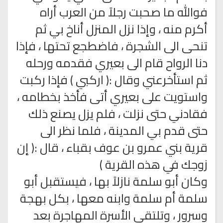
فوالله ما صحبت رجلاً من العرب أراه
أكرم منه ، وإذا نزل المنزل أناخ بي ثم
تنحى الى الشجرة ، فاضطجع تحتها ، فإذا
دنا الرواح قام الى بعيري فقدمه ورحله
ثم استأخرعني وقال :( اركبي ) فإذا ركبت
واستويت على بعيري أتى فأخذ بخطامه ،
فقادني حتى نزلت ، فلم يزل يصنع ذلك
حتى قدم بي المدينة ، فلما نظر الى
قرية بني عمرو بن عوف بقباء ، قال :( إن
زوجك في هذه القرية )
وكان أبو سلمة نازلاً بها ، فيستقبل أبو
سلمة أم سلمة وابنه معها ، بكل بهجة
وسرور ، وتلتقي الأسرة المهاجرة بعد