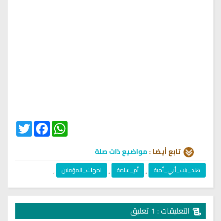
Twitter
Facebook
WhatsApp
تابع أيضا :
مواضيع ذات صلة
هند_بنت_أبي_أمية
,
أم_سلمة
,
امهات_المؤمنين
,
التعليقات : 1 تعليق