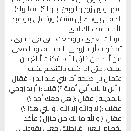
بينها وبين زوجها وبين ابنها ؟) فقالوا :(
الحقي بزوجك إن شئت ) وردّ علي بنو عبد
الأسد عند ذلك ابني
فرحلت بعيري ، ووضعت ابني في حجري ،
ثم خرجت أريد زوجي بالمدينة ، وما معي
من أحد من خلق الله ، فكنت أبلغ من
لقيت ، حتى إذا كنت بالتنعيم لقيت
عثمان بن طلحة أخا بني عبد الدار ، فقال
:( أين يا بنت أبي أمية ؟) قلت :( أريد زوجي
بالمدينة ) فقال :( هل معك أحد ؟)
فقلت :( لا والله إلا الله ، وابني هذا ؟)
فقال :( والله ما لك من منزل ) فأخذ
بخطام البعير ، فانطلق معي يقودني ،