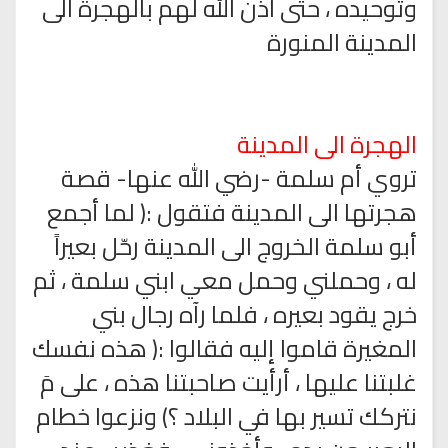
وتوحيده ، حتى آذن الله لهم بالهجرة الى
المدينة المنورة
الهجرة الى المدينة
تروي أم سلمة -رضي الله عنها- قصة
هجرتها الى المدينة فتقول :( لما أجمع
أبو سلمة الخروج الى المدينة رحّل بعيراً
له ، وحملني وحمل معي ابني سلمة ، ثم
خرج يقود بعيره ، فلما رآه رجال بني
المغيرة قاموا إليه فقالوا :( هذه نفسك
غلبتنا عليها ، أرأيت صاحبتنا هذه ، على مَ
نتركك تسير بها في البلاد ؟) ونزعوا خطام