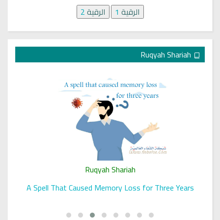
الرقية
1
الرقية
2
Ruqyah Shariah
Ruqyah Shariah
A Spell That Caused Memory Loss for Three Years