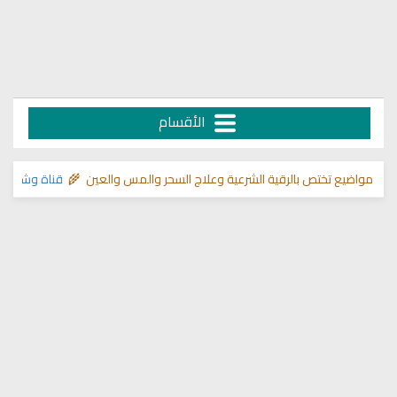
الأقسام
 تختص بالرقية الشرعية وعلاج السحر والمس والعين 🌾
قناة وشفاء لما في ال