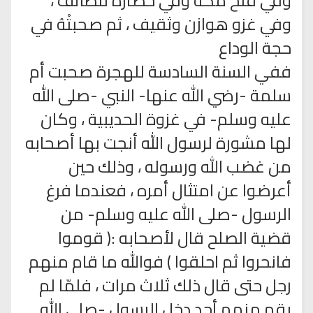
وفي فتح مكة وفي حصاره للطائف ،
وفي غزو هوازن وثقيف ، ثم صحبتْهُ في
حجة الوداع
ففي السنة السادسة للهجرة صحبت أم
سلمة -رضي الله عنها- النبي -صلى الله
عليه وسلم- في غزوة الحديبية ، وكان
لها مشورة لرسول الله أنجت بها أصحابه
من غضب الله ورسوله ، وذلك حين
أعرضوا عن امتثال أمره ، فعندما فرغ
الرسول -صلى الله عليه وسلم- من
قضية الصلح قال لأصحابه :( قوموا
فانحروا ثم احلقوا ) فوالله ما قام منهم
رجل حتى قال ذلك ثلاث مرات ، فلمّا لم
يقم منهم أحد دخل الرسول -صلى الله