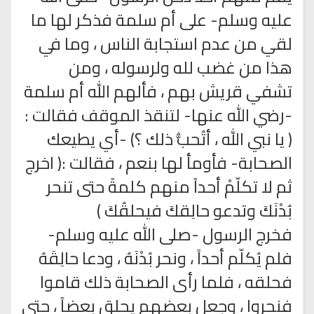
عليه وسلم- على أم سلمة فذكر لها ما
لقي من عدم استجابة الناس ، وما في
هذا من غضب لله ولرسوله ، ومن
تشفي قريش بهم ، فألهم الله أم سلمة
-رضي الله عنها- لتنقذ الموقف فقالت :
( يا نبي الله ، أتُحبُّ ذلك ؟) -أي يطيعك
الصحابة- فأومأ لها بنعم ، فقالت :( اخرج
ثم لا تكلّمْ أحداً منهم كلمةً حتى تنحر
بُدْنَكَ وتدعو حالِقكَ فيحلقُكَ )
فخرج الرسول -صلى الله عليه وسلم-
فلم يُكلّم أحداً ، ونحر بُدْنَهُ ، ودعا حالِقَهُ
فحلقه ، فلما رأى الصحابة ذلك قاموا
فنحروا ، وجعل بعضهم يحلق بعضاً ، حتى