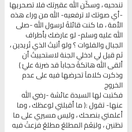
تندحيه ، وسكّن الله عقيرتك فلا تصحريها
-أي صوتك لا ترفعيه- الله من وراء هذه
الأمة ، ما كنت قائلةً لرسول الله -صلى
الله عليه وسلم- لو عارضك بأطراف
الجبال والفلوات ؟ ولو أتيتُ الذي تُريدين ،
ثم قيل لي ادخلي الجنة لاستحييتُ أن
ألقى الله هاتكةً حجاباً قد ضربَهُ عليَّ )
وذكرت كلاماً تحرضها فيه على عدم
الخروج
فكتبت لها السيدة عائشة -رضي الله
عنها- تقول :( ما أقبلني لوعظك ، وما
أعلمني بنصحك ، وليس مسيري على ما
تظنين ، ولنِعْمَ المطلعُ مطلعٌ فزعتْ فيه