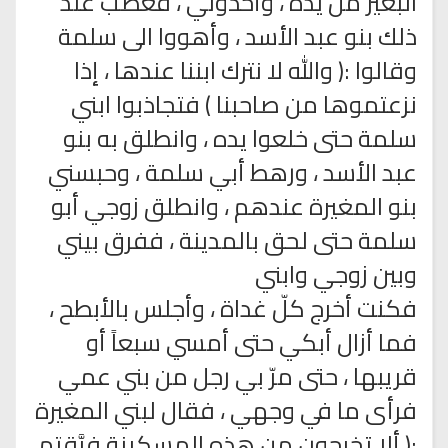
البعير من يده ، وأخذوني ، فغضب عند
ذلك بنو عبد الأسد ، وأهووا الى سلمة
وقالوا :( والله لا نترك ابننا عندها ، إذا
نزعتموها من صاحبنا ) فتجاذبوا ابني
سلمة حتى خلعوا يده ، وانطلق به بنو
عبد الأسد ، ورهط أبي سلمة ، وحبسني
بنو المغيرة عندهم ، وانطلق زوجي أبو
سلمة حتى لحق بالمدينة ، ففرق بيني
وبين زوجي وابني
فكنت أخرج كلّ غداة ، وأجلس بالأبطح ،
فما أزال أبكي حتى أمسي سبعاً أو
قريبها ، حتى مرّ بي رجل من بني عمي
فرأى ما في وجهي ، فقال لبني المغيرة
:( ألا تخرجون من هذه المسكينة فرَّقتم