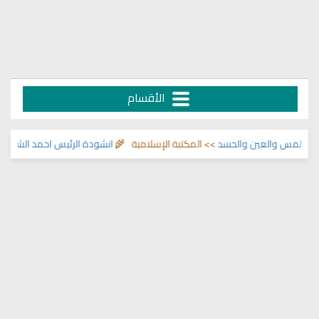
الأقسام
س والعين والحسد
>> المكتبة الإسلامية 🌾
انشودة الرئيس احمد الشرع
>> اناشيد 