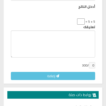
أدخل الناتج
5 + 5 =
تعليقك
/300
إضافة
روابط ذات صلة