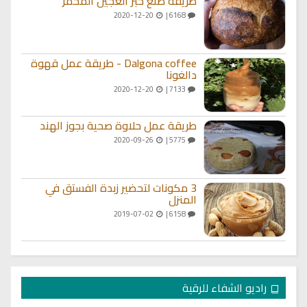
طريقة صنع خبز العجين المخمر
2020-12-20
6168 |
Dalgona coffee - طريقة عمل قهوة
دالغونا
2020-12-20
7133 |
طريقة عمل حلاوة صحية بجوز الهند
2020-09-26
5775 |
3 مكونات لتحضير زبدة الفستق في
المنزل
2019-07-02
6158 |
راديو الشفاء للرقية