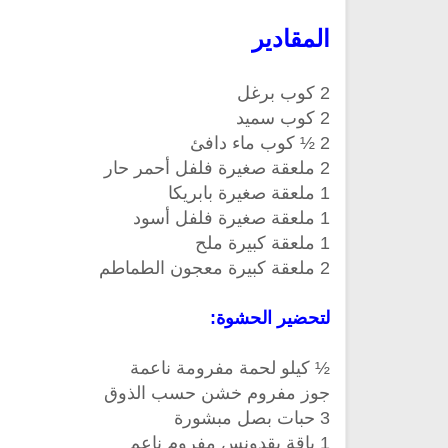
المقادير
2 كوب برغل
2 كوب سميد
2 ½ كوب ماء دافئ
2 ملعقة صغيرة فلفل أحمر حار
1 ملعقة صغيرة بابريكا
تلاوة جديدة للشيخ مشاري
1 ملعقة صغيرة فلفل أسود
العفاسي تهتز لها القلوب
ترجمة معاني القرآن صوت الى ال
1 ملعقة كبيرة ملح
تلاوات منوعة
التاميلية
2 ملعقة كبيرة معجون الطماطم
الترجمات الصوتية لمعاني
13804 | 2024-05-29
القرآن Mp3
7153 | 2024-05-29
لتحضير الحشوة:
½ كيلو لحمة مفرومة ناعمة
جوز مفروم خشن حسب الذوق
3 حبات بصل مبشورة
1 باقة بقدونس مفروم ناعم