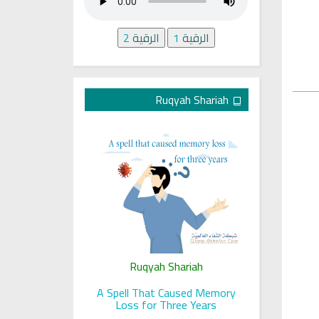
الرقية
1
الرقية
2
Ruqyah Shariah
ariah
Ruqyah Shariah
Ru
 her sight
A Spell That Caused Memory
A Jewish J
Loss for Three Years