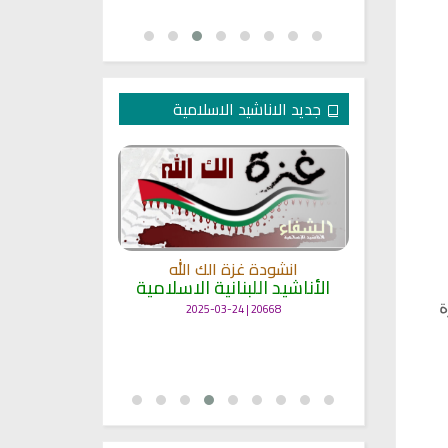
جديد الاناشيد الاسلامية
انشودة غزة الك الله
الأناشيد اللبنانية الاسلامية
مل
انشودة حن
أناش
ة
20668 | 2025-03-24
25672 | 2025-03-19