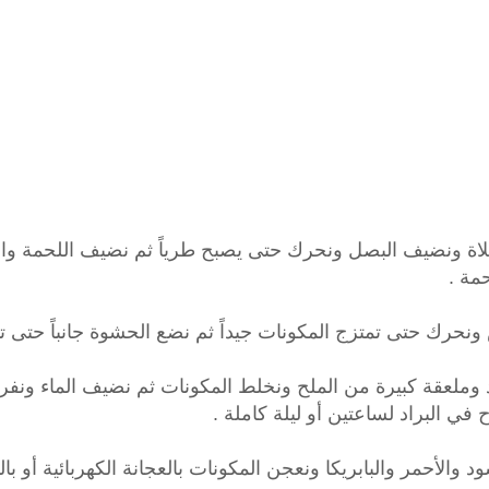
قلاة ونضيف البصل ونحرك حتى يصبح طرياً ثم نضيف اللحمة وال
مة .
راديو الشيخ احمد العجمي البث
راديو الشيخ جمعان الع
المباشر
الكريم
د وملعقة كبيرة من الملح ونخلط المكونات ثم نضيف الماء ونفر
 في البراد لساعتين أو ليلة كاملة .
والأحمر والبابريكا ونعجن المكونات بالعجانة الكهربائية أو بالي