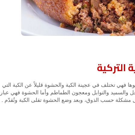
 التركية
ربوها فهي تختلف في عجينة الكبة والحشوة قليلاً عن الكبة التي
انشودة لم الش
انشودة مشاعل الشمال
أناشيد غزة
رغل والسميد والتوابل ومعجون الطماطم وأما الحشوة فهي عبار
فريق أجناد للفن الاسلامي
ي
19351 | 2025-04-09
شكلة حسب الذوق، وبعد وضع الحشوة تقلى الكبة وتُقدّم .
21719 | 2025-05-04