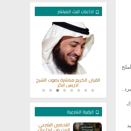
اذاعات البث المباشر
ملح
صيمي للقران
القران الكريم مباشرة بصوت الشيخ
القرآن الكريم
ادريس ابكر
سعود
ك
الرقية الشرعية
التحصين الشرعي
د
للبيت من إيذاءات