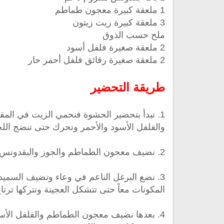
1 ملعقة كبيرة معجون طماطم
3 ملعقة كبيرة زيت زيتون
ملح حسب الذوق
2 ملعقة صغيرة فلفل أسود
2 ملعقة صغيرة رقائق فلفل أحمر حار
طريقة التحضير
1. نبدأ بتحضير الحشوة فنحمي الزيت في الم
والفلفل الأسود والأحمر ونحرك حتى تنضج اللح
اذاعة الفجر مباشر من لبنان
راديو الشيخ يحيى حوى للقران
الكريم
2. نضيف معجون الطماطم والجوز والبقدونس ونحرك حتى تمتزج المكونات جيداً ثم نضع الحشوة جانباً حتى تبرد .
3. نضع البرغل الناعم في وعاء ونضيف السمي
المكونات معاً حتى تتشكل العجينة ونتركها ترتاح
4. بعدها نضيف معجون الطماطم والفلفل الأسود 