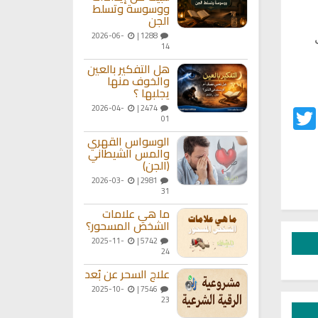
ووسوسة وتسلط
الجن
2026-06-
1288 |
14
هل التفكير بالعين
والخوف منها
يجلبها ؟
2026-04-
2474 |
Twitter
Fac
01
الوسواس القهري
والمس الشيطاني
(الجن)
2026-03-
2981 |
31
ما هي علامات
الشخص المسحور؟
2025-11-
5742 |
24
علاج السحر عن بُعد
2025-10-
7546 |
23