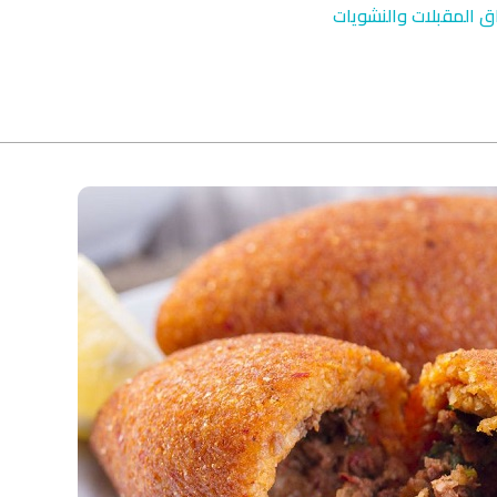
ق المقبلات والنشويات
qyah Shariah
Ruqyah Shariah
inns Spell on a Woman
Sihir Jin Yahudi pada Seorang
ة
Wanita