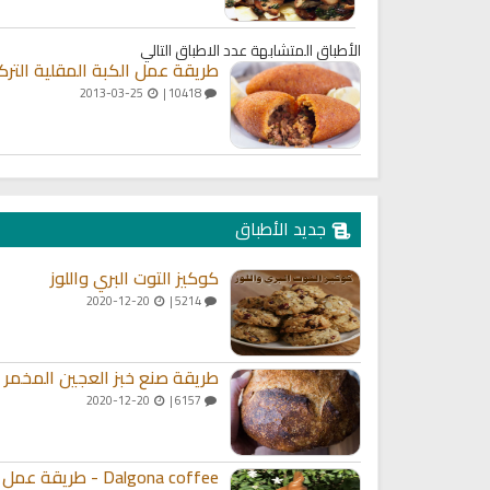
ميل كتاب تربية الاولاد في الاسلام
السيرة النبوية للأطفال والناشئ
الأطباق المتشابهة
عدد الاطباق التالي
طريقة عمل الكبة المقلية الترك
2013-03-25
10418 |
جديد الأطباق
كوكيز التوت البري واللوز
2020-12-20
5214 |
طريقة صنع خبز العجين المخمر
2020-12-20
6157 |
Dalgona coffee - طريقة عمل قهوة دالغونا