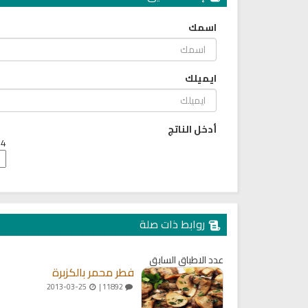
اسمك
ايميلك
أدخل الناتج
4 + 3 =
روابط ذات صلة
عدد الاطباق السابق
فطر محمر بالكزبرة
2013-03-25
11892 |
كتب الأسرة والمرأة المسلمة
تحميل كتب السيرة النبوية