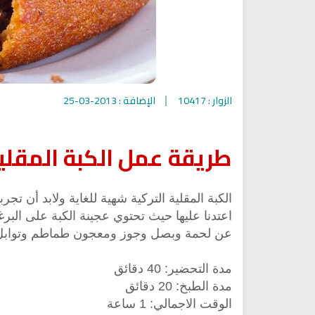
الزوار : 10417
الإضافة : 2013-03-25
طريقة عمل الكبة المقلية
الكبة المقلية التركية شهية للغاية ولابد أن تج
اقمار الهبارية
اعتدنا عليها حيث تحتوي عجينة الكبة على الب
انشودة تلك أمي
فريق أجناد للفن الاسلام
عن لحمة وبصل وجوز ومعجون طماطم وتوابل م
أناشيد الأم
15278 | 2025-11-03
3620 | 2026-03-30
مدة التحضير: 40 دقائق
مدة الطبخ: 20 دقائق
الوقت الاجمالي: 1 ساعة