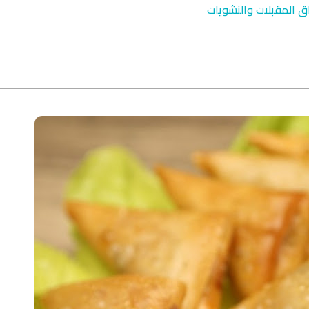
ق المقبلات والنشويات
qyah Shariah
Ruqyah Shariah
inns Spell on a Woman
Sihir Jin Yahudi pada Seorang
ة
Wanita