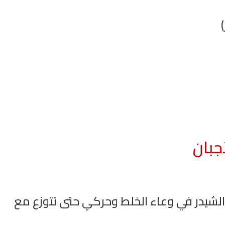
ان
القران الكريم مرتل بصوت الشيخ عبد
راديو الشيخ صلاح الها
جبان
الباسط
الكريم
 والشيدر في وعاء الخلط وحركي حتى تتوزع مع