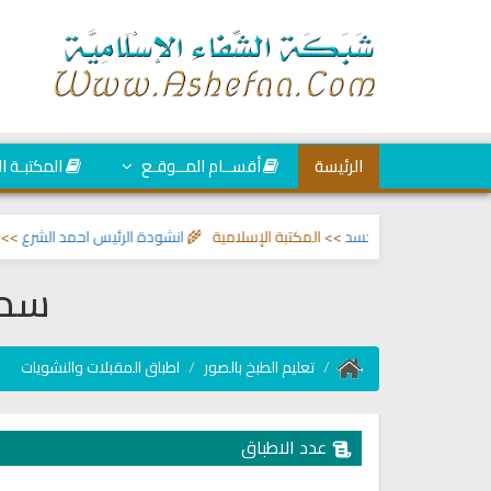
الرئيسة
أقســام المــوقـع
المكتبـة ا
والعين والحسد
>> المكتبة الإسلامية 🌾
انشودة الرئيس احمد الشرع
>> اناشيد اب
سمب
تعليم الطبخ بالصور
اطباق المقبلات والنشويات
عدد الاطباق