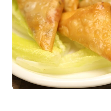
انشودة لم الش
انشودة مشاعل الشمال
أناشيد غزة
فريق أجناد للفن الاسلامي
ي
19376 | 2025-04-09
21755 | 2025-05-04