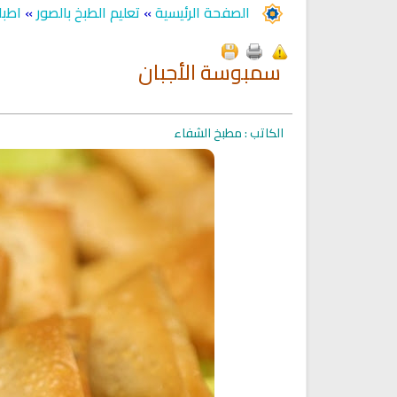
الصفحة الرئيسية
»
تعليم الطبخ بالصور
»
اطبا
سمبوسة الأجبان
الكاتب : مطبخ الشفاء
Ruqyah Shariah
Ruqyah Shariah
Ruqyah Shariah Full Mishary
Ruqyah according to the Quran
and Sunnah to treat witchcraft
Rashid Al Afasy Mp3 الرقي
and the evil eye
الشرعية