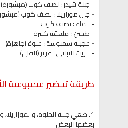
- جبنة شيدر : نصف كوب (مبشورة)
- جبن موزاريلا : نصف كوب (مبشور)
- الماء : نصف كوب
- طحين : ملعقة كبيرة
- عجينة سمبوسة : عبوة (جاهزة)
- الزيت النباتي : غزير (للقلي)
البث المباشر للقران الكريم بصوت
راديو الشيخ خالد القحطاني للقر
طريقة تحضير سمبوسة الأ
مشاري العفاسي
الكريم
1. ضعي جبنة الحلوم، والموزاريلا،
بعضها البعض.