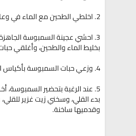
2. اخلطي الطحين مع الماء في وعاء، وضعيه جانباً.
3. احشي عجينة السمبوسة الجاهزة
بخليط الماء والطحين، وأغلقي حبا
4. وزعي حبات السمبوسة بأكياس التفريز وضعيها في (البراد) الفريزر لحين الاستخدام.
5. عند الرغبة بتحضير السمبوسة، 
بدء القلي، وسخني زيت غزير للقلي، 
وقدميها ساخنة.