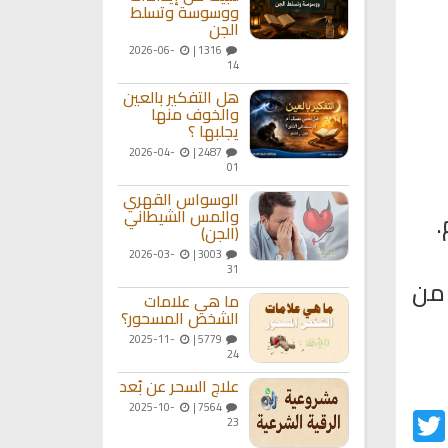
ووسوسة وتسلط
الجن
2026-06-
1316 |
14
هل التفكير بالعين
والخوف منها
يجلبها ؟
2026-04-
2487 |
01
الوسواس القهري
والمس الشيطاني
(الجن)
2026-03-
3003 |
31
 من
ما هي علامات
الشخص المسحور؟
2025-11-
5779 |
24
علاج السحر عن بُعد
2025-10-
7564 |
Twitter
Fac
23