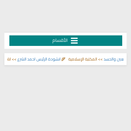
الأقسام
 والحسد
>> المكتبة الإسلامية 🌾
انشودة الرئيس احمد الشرع
>> اناشيد ابراهيم 