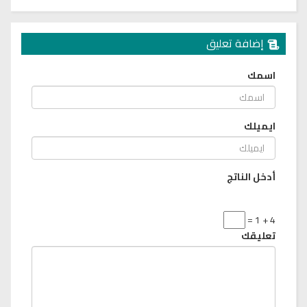
إضافة تعليق
اسمك
ايميلك
أدخل الناتج
4 + 1 =
تعليقك