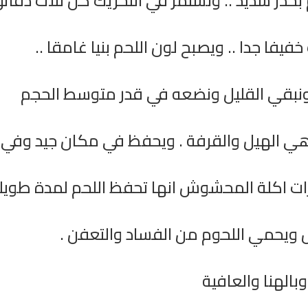
حذر شديد .. ونستمر في التحريك كل ثلاث دقائ
يفا جدا .. ويصبح لون اللحم بنيا غامقا ..
ونبقي القليل ونضعه في قدر متوسط الحجم
ي الهيل والقرفة . ويحفظ في مكان جيد وفي
يزات اكلة المحشوش انها تحفظ اللحم لمدة طويل
يخ
القران الكريم مباشرة بصوت الشيخ
راديو الشيخ يحيى حو
سعد الغامدي
الكريم
 ويحمي اللحوم من الفساد والتعفن .
وبالهنا والعافية