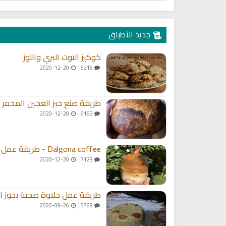
ميل كتاب تربية الاولاد في الاسلام
السيرة النبوية للأطفال والناشئ
جديد الأطباق
كوكيز التوت البري واللوز
2020-12-20
5216 |
طريقة صنع خبز العجين المخمر
2020-12-20
6162 |
Dalgona coffee - طريقة عمل قهوة دالغونا
2020-12-20
7129 |
طريقة عمل حلاوة صحية بجوز ال
2020-09-26
5769 |