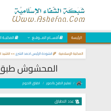
الرئيسة
أقســام المــوقـع
المكتبـة ا
الحسد
>> المكتبة الإسلامية 🌾
انشودة الرئيس احمد الشرع
>> اناشيد ابراهيم ال
المحشوش طبق 
تعليم الطبخ بالصور
اطباق اللحوم
عدد الاطباق