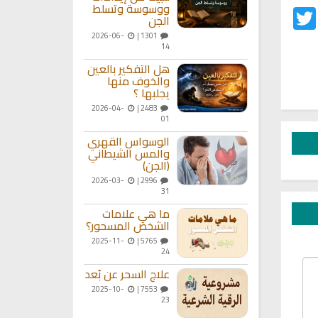
ووسوسة وتسلط
Twitter
Fac
الجن
2026-06-
1301 |
14
هل التفكير بالعين
والخوف منها
يجلبها ؟
2026-04-
2483 |
01
الوسواس القهري
والمس الشيطاني
(الجن)
2026-03-
2996 |
31
ما هي علامات
الشخص المسحور؟
2025-11-
5765 |
24
علاج السحر عن بُعد
2025-10-
7553 |
23