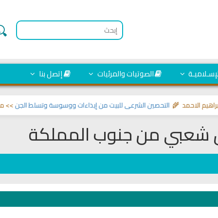
لإسـلاميـة
الصوتيات والمرئيات
إتصل بنا
احمد 🌾
التحصين الشرعي للبيت من إيذاءات ووسوسة وتسلط الجن
>> مواضيع تختص
شعبي من جنوب المملكة