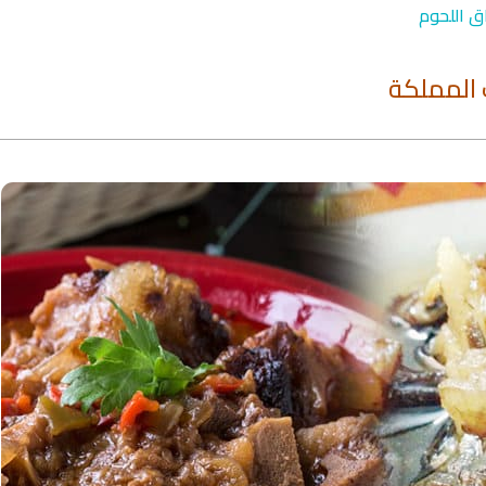
ق اللحوم
المملكة
qyah Shariah
Ruqyah Shariah
inns Spell on a Woman
Sihir Jin Yahudi pada Seorang
ة
Wanita