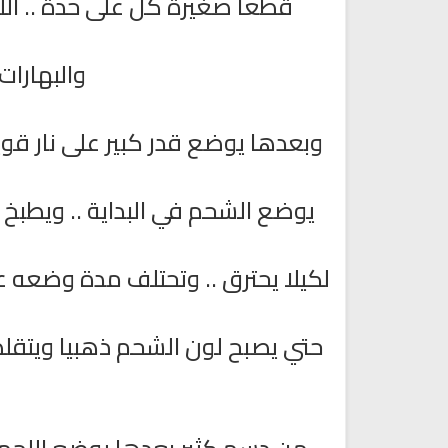
قطعا صغيرة كل على حدة .. ا
والبهارات
وبعدها يوضع قدر كبير على نار قوية
يوضع الشحم في البداية .. ويطبخ 
تلاوة جديدة للشيخ مشاري
العفاسي تهتز لها القلوب
ترجمة معاني القرآن صوت الى ال
تلاوات منوعة
التاميلية
لكيلا يحترق .. وتحتلف مدة وضعه عل
الترجمات الصوتية لمعاني
13814 | 2024-05-29
القرآن Mp3
7160 | 2024-05-29
حتي يصبح لون الشحم ذهبيا ويتقلص