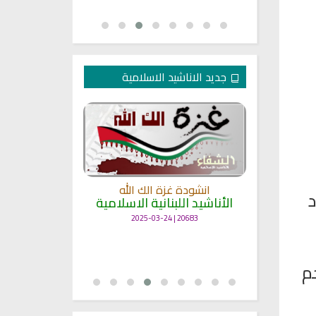
جديد الاناشيد الاسلامية
انشودة غزة الك الله
د
الأناشيد اللبنانية الاسلامية
مل
انشودة حن
أناش
20683 | 2025-03-24
25702 | 2025-03-19
م