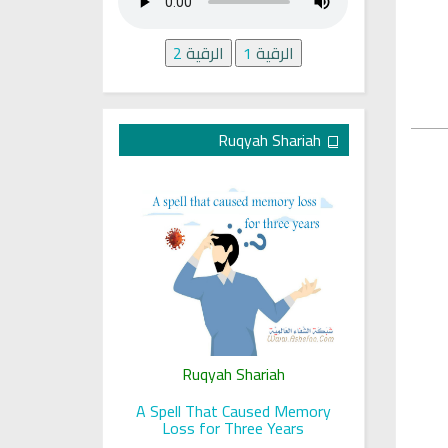
الرقية
1
الرقية
2
Ruqyah Shariah
ariah
Ruqyah Shariah
Ru
 her sight
A Spell That Caused Memory
A Jewish J
Loss for Three Years