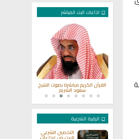
ق
اذاعات البث المباشر
ة
ى للقران
القرآن الكريم مباشرة بصوت الشيخ
راديو الشيخ ي
سعود الشريم
ا
الرقية الشرعية
التحصين الشرعي
للبيت من إيذاءات