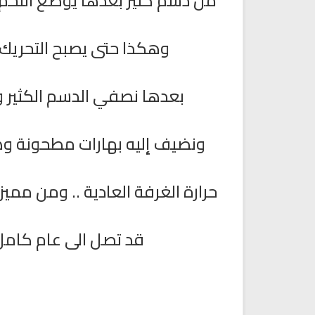
من دسم كثير بعدها يوضع اللحم ب
وهكذا حتى يصبح التحريك خف
بعدها نصفي الدسم الكثير 
ونضيف إليه بهارات مطحونة وه
حرارة الغرفة العادية .. ومن مم
راديو الشيخ توفيق الصايغ للقران
القران الكريم مباشرة بصوت الش
الكريم
محمد سليمان المحيسني
قد تصل الى عام كامل