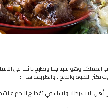
ملكة وهو لذيذ جدا ويطبخ دائما في الاعيا
انشودة لم الش
انشودة مشاعل الشمال
أناشيد غزة
تكثر اللحوم والذبح.. والطريقة هي :
فريق أجناد للفن الاسلامي
ي
19362 | 2025-04-09
21731 | 2025-05-04
ون أهل البيت رجالا ونساء في تقطيع اللحم والشح