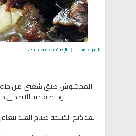
الزوار : 12498
الإضافة : 2013-03-27
المحشوش طبق شعبي من جنوب الم
اقمار الهبارية
وخاصة عيد الاضحى حيث 
انشودة تلك أمي
فريق أجناد للفن الاسلام
أناشيد الأم
15289 | 2025-11-03
3642 | 2026-03-30
بعد ذبح الذبيحة صباح العيد يتعا