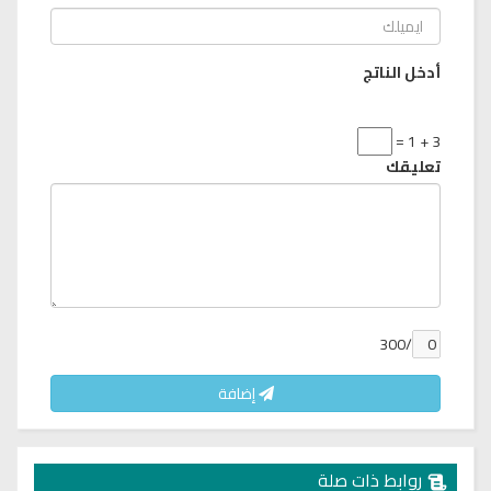
أدخل الناتج
3 + 1 =
تعليقك
/300
إضافة
روابط ذات صلة