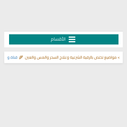
الأقسام
اضيع تختص بالرقية الشرعية وعلاج السحر والمس والعين 🌾
قناة وشفاء لما في