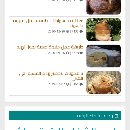
2020-12-20
6176 |
Dalgona coffee - طريقة عمل قهوة
دالغونا
2020-12-20
7135 |
طريقة عمل حلاوة صحية بجوز الهند
2020-09-26
5778 |
3 مكونات لتحضير زبدة الفستق في
المنزل
2019-07-02
6161 |
راديو الشفاء للرقية