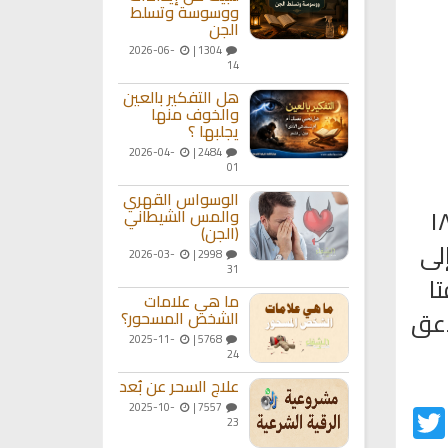
ووسوسة وتسلط
الجن
2026-06-
1304 |
14
هل التفكير بالعين
والخوف منها
يجلبها ؟
2026-04-
2484 |
01
الوسواس القهري
اء الصغيرة طوال الليل. يحمى الفرن مسبقاً إلى ١٨٠
والمس الشيطاني
(الجن)
لى
2026-03-
2998 |
31
صوص ثوم، و٢ ملعقتا
ما هي علامات
ل إلى الطبق ويسكب فوقه ٩٠ مل (٦ ملاعق
الشخص المسحور؟
2025-11-
5768 |
24
علاج السحر عن بُعد
2025-10-
7557 |
Twitter
Fac
23