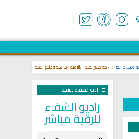
لجن
>> مواضيع تختص بالرقية الشرعية وعلاج السحر والمس والعين 🌾
قناة وشف
راديو الشفاء للرقية
راديو الشفاء
للرقية مباشر