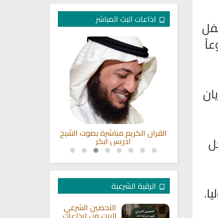
اذاعات البث المباشر
لفل
اً
ويان
ن لبنان
القران الكريم مباشرة بصوت الشيخ
راديو الشيخ
ل
ادريس ابكر
ا
الرقية الشرعية
ا.
التحصين الشرعي
للبيت من إيذاءات