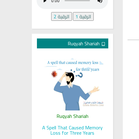
الرقية
1
الرقية
2
Ruqyah Shariah
ariah
Ruqyah Shariah
Ru
 her sight
A Spell That Caused Memory
A Jewish J
Loss for Three Years