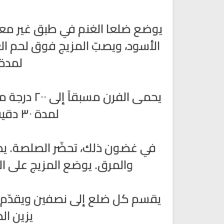
يوضع ضلعا الغنم في طبق غير معد
الأسود، ويصبّ المزيج فوق لحم ال
لمدة ٤ ساعات على الأ
يحمى الفرن
لمدة ٣٠ دقيقة (١٥-٢٠ دقيقة لكل ٤٥٠ غ).
راديو الشيخ صلاح البدير للقران
القران الكريم مباشرة بصوت الش
في غضون ذلك، تحضّر الصلصة. يص
الكريم
ماهر المعيقلي
والمرق. يوضع المزيج على النار حت
يقسم كل ضلع إلى نصفين ويقدّم م
يزين ال