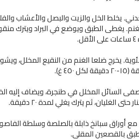
ني. يخلط الخل والزيت والبصل والأعشاب والف
غنم. يغطى الطبق ويوضع في البراد ويترك منقوع
قل.
 مسبقاً إلى ٢٠٠ درجة مئوية. يخرج ضلعا الغنم من النقيع المخلل، ويش
يخ
راديو مباشر للقرآن الكريم الشيخ
اذاعة الفجر مباشر م
فى السائل المخلل في طنجرة، ويضاف إليه الخ
محمد جبريل
ى الغليان، ثم يترك يغلي لمدة ٢٠ دقيقة.
ع أوراق سبانخ ذابلة بالصلصة وسلطة الفاصولي
طبق بالقصعين المقلي.