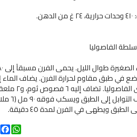
هن.
لطة الفاصوليا
ينقع ٣٥٠ غ من الفاصوليا البيض
ضع في طبق مقاوم لحرارة الفرن. يضاف الماء إ
الطبق حتى يصل إلى ثلثي مستوى الفاصوليا. تضاف إليه ٦ ف
طعام من القصعين المفروم. تضاف التواب
طبق ويطهى في الفرن لمدة ٤٥ دقيقة.
ebook
WhatsApp