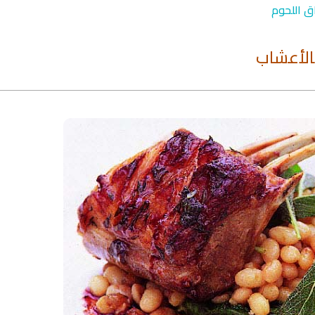
ق اللحوم
الأعشاب
qyah Shariah
Ruqyah Shariah
inns Spell on a Woman
Sihir Jin Yahudi pada Seorang
ة
Wanita