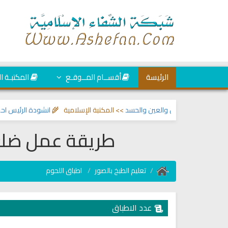
الرئيسة
أقســام المــوقـع
المكتبـة ا
حر والمس والعين والحسد
>> المكتبة الإسلامية 🌾
انشودة الرئيس احمد الشرع
>>
طريقة عمل ضلع 
تعليم الطبخ بالصور
اطباق اللحوم
عدد الاطباق