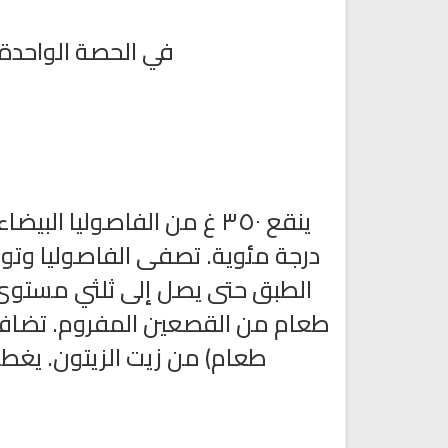
في الحصة الواحدة: ٤١٠ وحدات حرارية، ٢٤ غ من الد
س
درجة مئوية. تصفى الفاصوليا وتو
طعام) من زيت الزيتون. يغطى ال