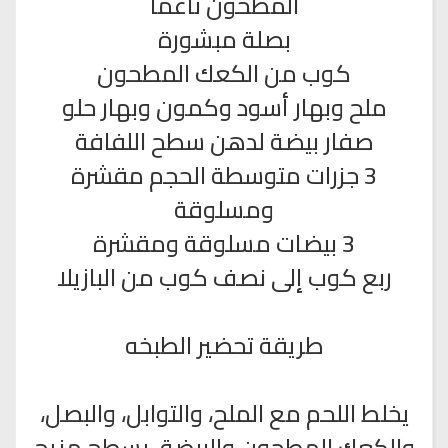
المطحون ناعماً
بصلة مبشورة
كوب من الكعك المطحون
ملح وبهار أسود وكمون وبهار حلو
صفار بيضة لدهن سطح اللفافة
3 جزرات متوسطة الحجم مقشرة
ومسلوقة
3 بيضات مسلوقة ومقشرة
ربع كوب إلى نصف كوب من البازيلا
طريقة تحضير الطبخه
يخلط اللحم مع الملح، والتوابل، والبصل،
والكعك المطحون والبيضة. يسطح مزيج