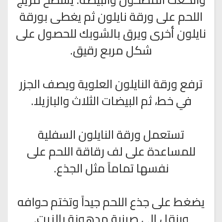
اللحم على ورقة نايلون ثم يغطى بورقة
نايلون أخرى ويرق بالشوبك للحصول على
شكل مربع رقيق.
ترفع ورقة النايلون العلوية ويصف الجزر
في خط، ثم البيضات الثلاث والبازيلا.
تستعمل ورقة النايلون السفلية
للمساعدة على لف رقاقة اللحم على
نفسها تماماً مثل الجذع.
يضغط على جذع اللحم جيداً وتختم حوافه
وينقل إلى صينية مدهونة بالزيت.