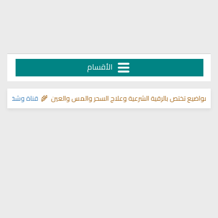
الأقسام
ع تختص بالرقية الشرعية وعلاج السحر والمس والعين 🌾
قناة وشفاء لما في ال