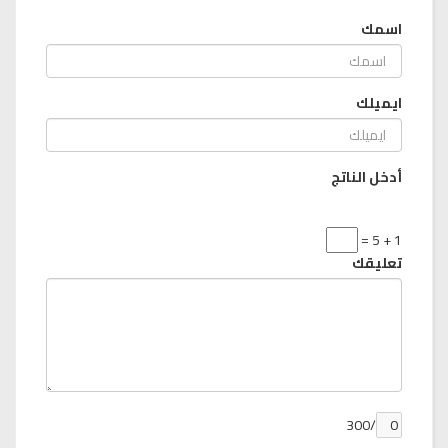
اسمك
ايميلك
أدخل الناتج
1 + 5 =
تعليقك
/300