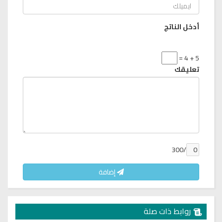
أدخل الناتج
5 + 4 =
تعليقك
/300
إضافة
روابط ذات صلة