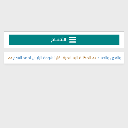
الأقسام
عين والحسد
>> المكتبة الإسلامية 🌾
انشودة الرئيس احمد الشرع
>> اناشيد ابرا