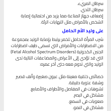
سرطان المريء.
سرطان الثدي.
إضعاف جهاز المناعة مما يزيد من احتمالية إصابة
الشخص بالأمراض مثل التهابات الرئة.
على وليد الأم الحامل
شرب المرأة الحامل للخمر يرتبط بإصابة الوليد بمجموعة
من الاضطرابات والأمراض التي تسمى طيف اضطرابات
الجنين الكحولية (Fetal Alcohol Spectrum Disorders)
التي قد تؤدي إلى الأعراض والمضاعفات التالية لدى
الوليد والتي تدوم معه حتى آخر عمره:
خصائص خلقية معينة مثل عيون صغيرة وأنف قصير
وشفة علوية دقيقة.
تشوهات في المفاصل والأطراف والأصابع.
مشاكل في البصر.
صعوبات في السمع.
مشاكل في النمو.