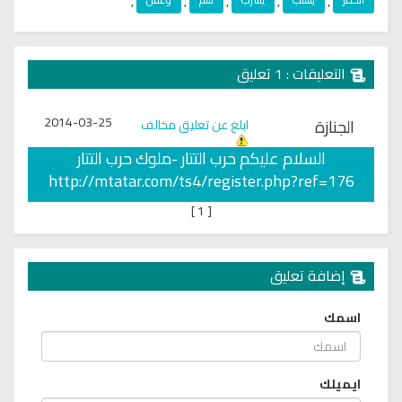
,
,
,
,
,
التعليقات : 1 تعليق
2014-03-25
الجنازة
ابلغ عن تعليق مخالف
السلام عليكم حرب التتار -ملوك حرب التتار
http://mtatar.com/ts4/register.php?ref=176
]
1
[
إضافة تعليق
اسمك
ايميلك