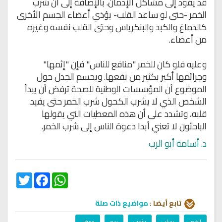
قد يقود إلى مشاكل الإدمان. بالإضافة إلى أن شرب
الخمر -حتى لو ساعد القلب- يؤذي أعضاء الجسم الأخرى
كالدماغ والكبد والبنكرياس وحتى القلب نفسه وغيره
من أعضاء.
وعليه فلو كان للخمر "منافع للناس" فإن "إثمها"
وجرائمها أكبر بكثير من نفعها. ويحسم الجدل حول
الموضوع أن المؤسسات الوطنية للصحة ترفض أن يبدأ
الشخص الذي لا يشرب الكحول شرب الخمر حتى يفيد
قلبه، وتشدد على أن هذه المعطيات التي يقولها
الباحثون لا تعني أبدا دعوة الناس إلى شرب الخمر.
د. أسامة أبو الرب
Twitter
Facebook
WhatsApp
تابع أيضا :
مواضيع ذات صلة
الخمر
يسلب
يشرب
سم
وعقل