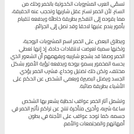
تسمّي العرب المشروبات الكحولية بالخمر وذلك من
الستر، لأن الخمر تستر عقل شاربها وتحجب عنه الحقيقة،
مما يقوده إلى التفكير بطريقة خاطئة ويدفعه للقيام
بأمور يندم عليها لاحقا وقد تصل إلى الجرائم.
ويطلق البعض على الخمر اسم المشروبات الروحية،
ولكنها سمية تعرضت لانتقادات حادة، إذ إنها تعطي
الخمر وصفا قد يشجع شاربيه ويفهمهم أن الشعور الذي
يحسه المخمور يسمو بروحه ويدفعه لرؤية الأمور بشكل
مختلف، ولكن ذلك تضليل وخداع، فشرب الخمر يؤذي
الجسد ويضلل البصيرة ويعمي الشخص عن الحكم على
الأشياء بطريقة صائبة.
وتشمل آثار الخمر عواقب لحظية يشعر بها الشخص
ساعة شربه، وأخرى متأخرة تنتج عن تراكم تأثير الخمر في
جسمه. كما توجد عواقب على الأجنة في بطون
أمهاتهم والمجتمعات والأمم.