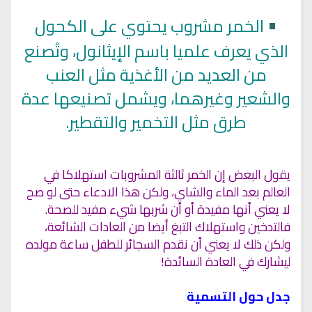
•
الخمر مشروب يحتوي على الكحول
الذي يعرف علميا باسم الإيثانول، وتُصنع
من العديد من الأغذية مثل العنب
والشعير وغيرهما، ويشمل تصنيعها عدة
طرق مثل التخمير والتقطير.
يقول البعض إن الخمر ثالثة المشروبات استهلاكا في
العالم بعد الماء والشاي، ولكن هذا الادعاء حتى لو صح
لا يعني أنها مفيدة أو أن شربها شيء مفيد للصحة.
فالتدخين واستهلاك التبغ أيضا من العادات الشائعة،
ولكن ذلك لا يعني أن نقدم السجائر للطفل ساعة مولده
ليشارك في العادة السائدة!
جدل حول التسمية