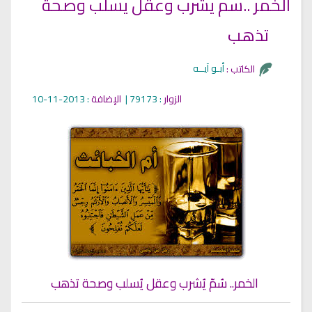
الخمر ..سم يشرب وعقل يسلب وصحة
تذهب
أبـو آيــه
الكاتب :
الزوار
: 79173 |
الإضافة
: 2013-11-10
الخمر.. سُمّ يُشرب وعقل يُسلب وصحة تذهب