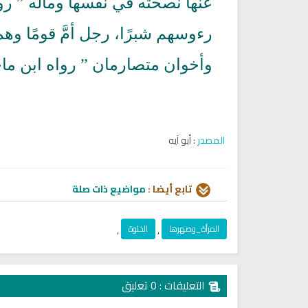
عنها نصحته في نفسها وماله ” رواه
رءوسهم شبرًا، رجل أمَّ قومًا وه
وأخوان متصارمان ” رواه ابن ما
المصدر
: أبو آيه
اديو الشبكة الاسلامية للقرآن من
راديو الشيخ محمد صديق المنش
تابع أيضا :
مواضيع ذات صلة
مصر بث مباشر
للقران الكريم
المرأة_وصهرها
,
الخلوة
,
التعليقات : 0 تعليق