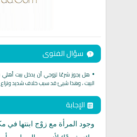
سؤال الفتوى
هل يجوز شرعًا لزوجي أن يدخل بيت أهلي
•
البيت ، وهذا شيئ قد سبب خلاف شديد ونزاع
اقمار الهبارية
انشودة تلك أمي
فريق أجناد للفن الاسلام
الإجابة
أناشيد الأم
15289 | 2025-11-03
3642 | 2026-03-30
وجود المرأة مع زوْج ابنتها في 