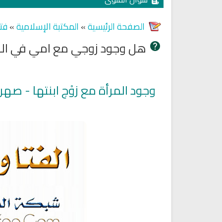
الصفحة الرئيسية
»
المكتبة الإسلامية
»
فت
هل وجود زوجي مع امي في الب
وجود المرأة مع زوْج ابنتها - صه
Ruqyah Shariah
Ruqyah Shariah
Ruqyah Shariah Full Mishary
Ruqyah according to the Quran
and Sunnah to treat witchcraft
Rashid Al Afasy Mp3 الرقي
and the evil eye
الشرعية