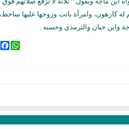
 ابن ماجة ويقول ” ثلاثة لا تُرْفَع صلاتهم فوق
م له كارهون، وامرأة باتت وزوجها عليها ساخط،
جة وابن حبان والترمذي وحسنه .
ebook
WhatsApp
اوي
القرآن الكريم مباشرة بصوت الشيخ
اذاعة القران الكريم 
ناصر القطامي
نابلس فلسطي