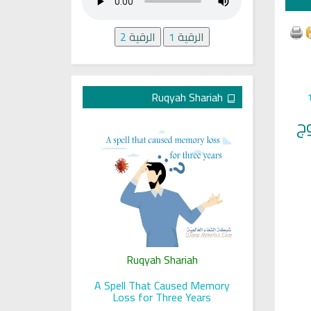
الرقية
1
الرقية
2
Ruqyah Shariah
وج
ariah
Ruqyah Shariah
Ru
 her sight
A Spell That Caused Memory
A Jewish J
Loss for Three Years