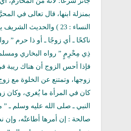
جائز شرعًا؛ لأنه من المحارم، أي 
بمنزلة ابنها، قال تعالى في المحرَّما
النساء : 23 ) والحديث الش
ناكحًا ـ أي زوجًا ـ أو ذا حرم ” رواه 
ذِي مِحْرِمٍ ” رواه البخاري ومسلم
تلاوة جديدة للشيخ مشاري
فإذا أحس الزوج أن هناك ريبة ف
العفاسي تهتز لها القلوب
ترجمة معاني القرآن صوت الى ال
تلاوات منوعة
التاميلية
زوجها، وتمتنع عن الخلوة مع زوج
الترجمات الصوتية لمعاني
13814 | 2024-05-29
القرآن Mp3
كان في المرأة ما يُغري، وكان زوج
7160 | 2024-05-29
النبي ـ صلى الله عليه وسلم ـ ” م
صالحة : إن أمرها أطاعتْه، وإن نظ