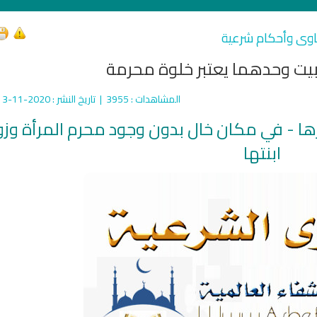
اوى وأحكام شرعية
يت وحدهما يعتبر خلوة محرمة
المشاهدات
: 3955 |
تاريخ النشر
: 2020-11-13
رها - في مكان خال بدون وجود محرم المرأة وز
ابنتها
qyah Shariah
Ruqyah Shariah
inns Spell on a Woman
Sihir Jin Yahudi pada Seorang
ة
Wanita