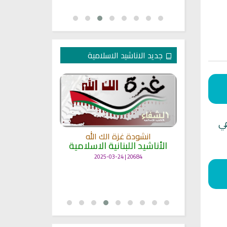
جديد الاناشيد الاسلامية
في
انشودة غزة الك الله
الأناشيد اللبنانية الاسلامية
مل
انشودة حن
أناش
20684 | 2025-03-24
25703 | 2025-03-19