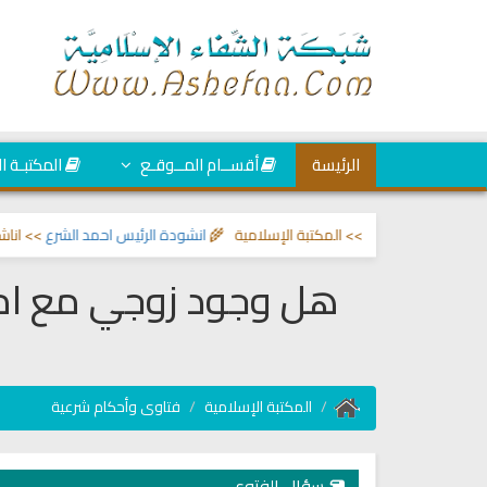
الرئيسة
أقســام المــوقـع
المكتبـة ا
عين والحسد
>> المكتبة الإسلامية 🌾
انشودة الرئيس احمد الشرع
>> اناشيد ابرا
هل وجود زوجي مع امي
المكتبة الإسلامية
فتاوى وأحكام شرعية
سؤال الفتوى