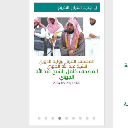
جديد القرآن الكريم
لكريم الى
المصحف المرتل برواية الدوري
ة
ة
للشيخ عبد الله الجهني
المصحف المرت
 لمعاني
المصحف كامل الشيخ عبد الله
للشيخ عث
الجهني
القرآن بصو
ال
12320 | 2024-05-29
7133 | 2024-05-29
ة