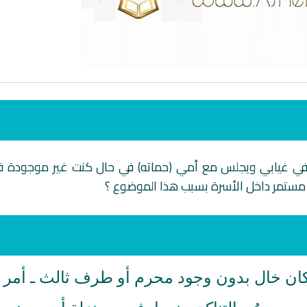
 في غيابي ويجلس مع أمي (حماته) في حال كنت غير موجودة 
 مستمر داخل الأسرة بسبب هذا الموضوع ؟
انشودة لم الش
انشودة مشاعل الشمال
أناشيد غزة
فريق أجناد للفن الاسلامي
ي
19363 | 2025-04-09
21734 | 2025-05-04
مكان خال بدون وجود محرم أو طرف ثالث ـ أمر