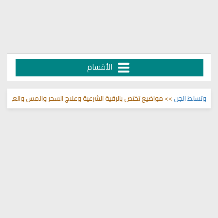
الأقسام
سلط الجن
>> مواضيع تختص بالرقية الشرعية وعلاج السحر والمس والعين 🌾
قنا