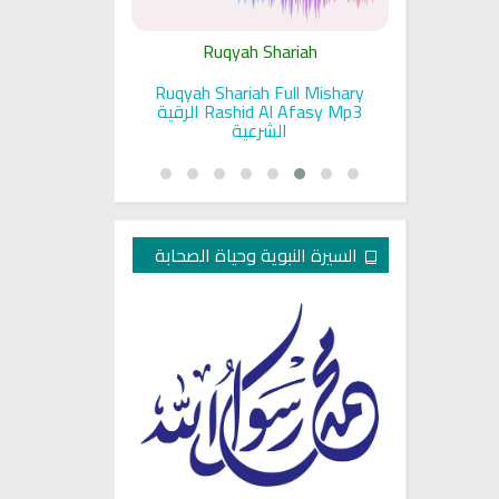
ariah
Ruqyah Shariah
Ru
pada Seorang
Ruqyah Shariah Full Mishary
Ruqyah ac
and Sunnah
Rashid Al Afasy Mp3 الرقية
a
an
الشرعية
السيرة النبوية وحياة الصحابة