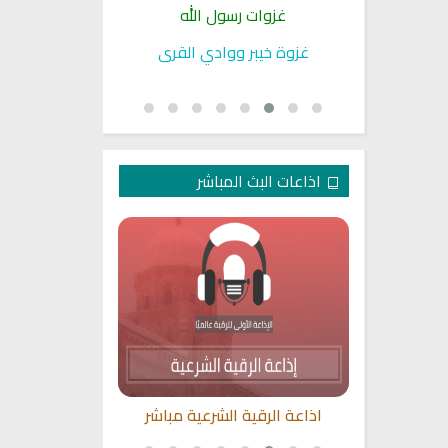
دقائق
غزوات رسول الله
سير الأئمة وا
لله عليه
غزوة خيبر ووادي القرى
سيرة حياة
اذاعات البث المباشر
 للقرآن من
اذاعة الرقية الشرعية مباشر
القران الكريم
ر
محمد سلي