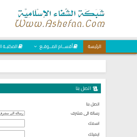
الرئيسة
أقســام المــوقـع
المكتبـة ا
اتصل بنا
اتصل بنا
رسالة الى مشرف
اسمك
ايميلك