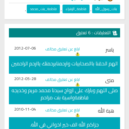
بنات_رسول_الله
,
فاطمة_الزهراء
,
فاطمة_بنت_محمد
,
التعليقات : 6 تعليق
2012-07-06
ياسر
ابلغ عن تعليق مخالف
الهم الحقنا باالصحابيات وارحمنابرحمتك ياارحم الراحمين
2012-05-28
منى
ابلغ عن تعليق مخالف
صلى اللهم وبارك على ازواج سيدنا محمد مريم وخديجه
فاطمةواسية بنت مزاحم
2010-11-04
هبة الله
ابلغ عن تعليق مخالف
جزاكم الله الف خير اخواني في الله.