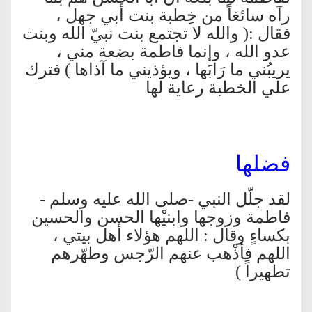
رآه سائغاً من خِطبة بنت أبي جهل ،
فقال :( والله لا تجتمع بنت نبيّ الله وبنت
عدو الله ، وإنما فاطمة بضعة مني ،
يريبُني ما رَابَها ، ويؤذيني ما آذاها ) فترك
علي الخطبة رعاية لها
فضلها
لقد جلّل النبي -صلى الله عليه وسلم -
فاطمة وزوجها وابنيْها الحسن والحسين
بكساءٍ وقال : اللهم هؤلاء أهل بيتي ،
اللهم فأذْهب عنهم الرّجس وطهّرهم
تطهيراً )