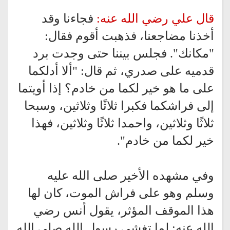
قال علي رضي الله عنه:
فجاءنا وقد
أخذنا مضاجعنا، فذهبت أقوم فقال:
"مكانك". فجلس بيننا حتى وجدت برد
قدميه على صدري، ثم قال: "ألا أدلكما
على ما هو خير لكما من خادم؟ إذا أويتما
إلى فراشكما فكبرا ثلاثًا وثلاثين، وسبحا
ثلاثًا وثلاثين، واحمدا ثلاثًا وثلاثين، فهذا
خير لكما من خادم".
وفي مشهده الأخير صلى الله عليه
وسلم وهو على فراش الموت، كان لها
هذا الموقف المؤثر، يقول أنس رضي
الله عنه: لما تغشى رسول الله صلى الله