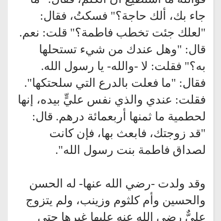
جاء بك، ألك حاجة؟" فسكتُ، فقال:
"لعلك جئت تخطب فاطمة؟" قلت: نعم.
قال: "وهل عندك من شيء تستحلها
به؟" فقلت: لا -والله- يا رسول الله.
فقال: "ما فعلت بالدرع التي سلحتكها".
فقلت: عندي والذي نفس عليٍّ بيده، إنها
لحطمية ما ثمنها أربعمائة درهم. قال:
"قد زوجتك، فابعث بها، فإن كانت
لصداق فاطمة بنت رسول الله".
وقد ولدت -رضي الله عنها- له الحسن
والحسين وأم كلثوم وزينب، ولم يتزوج
عليٌّ رضي الله عنه عليها غيرها حتى