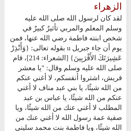
الزهراء
لقد كان لرسول الله صلى الله عليه
وسلم المعلم والمربي تأثيرٌ كبيرٌ في
شخص ابنته فاطمة رضي الله عنها، فمن
يوم أن جاء جبريل u بقوله تعالى: {وَأَنْذِرْ
عَشِيرَتَكَ الأَقْرَبِينَ} [الشعراء: 214]، قام
صلى الله عليه وسلم وقال: "يا معشر
قريش، اشتروا أنفسكم، لا أغني عنكم
من الله شيئًا، يا بني عبد مناف لا أغني
عنكم من الله شيئًا، يا عباس بن عبد
المطلب لا أغني عنك من الله شيئًا، ويا
صفية عمة رسول الله لا أغني عنك من
الله شيئًا، ويا فاطمة بنت محمد سليني