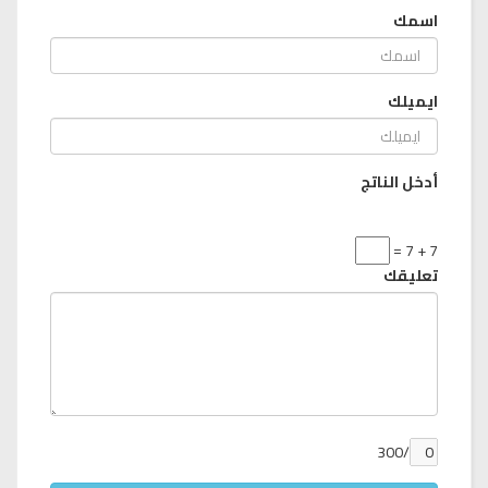
اسمك
ايميلك
أدخل الناتج
7 + 7 =
تعليقك
/300