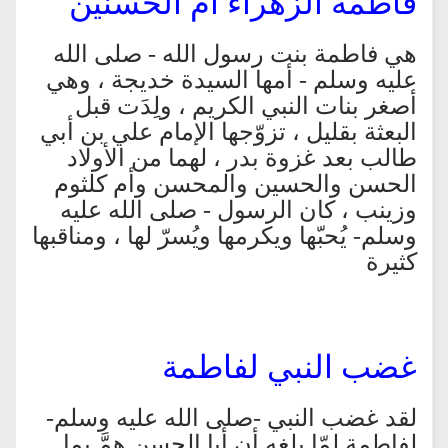
فاطمة الزهراء أم الحسنين
هي فاطمة بنت رسول الله - صلى الله
عليه وسلم - أمها السيدة خديجة ، وهي
أصغر بنات النبي الكريم ، ولِدَت قبل
البعثة بقليل ، تزوّجها الإمام علي بن أبي
طالب بعد غزوة بدر ، لهما من الأولاد
الحسن والحسين والمحسن وأم كلثوم
وزينب ، كان الرسول - صلى الله عليه
وسلم- يُحبّها ويكرمها ويُسرّ لها ، ومناقبها
كثيرة
غضب النبي لفاطمة
لقد غضب النبي -صلى الله عليه وسلم-
لفاطمة لمّا بلغه أن أبا الحسن همَّ بما