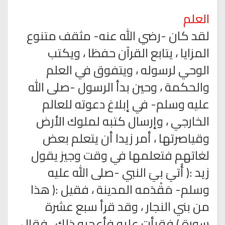
العلم
لقد كان -رضي الله عنه- مثقف متنوع
المزايا ، يتابع القرآن حفظا ، ويكتب
الوحي لرسوله ، ويتفوق في العلم
والحكمة ، وحين بدأ الرسول -صلى الله
عليه وسلم- في إبلاغ دعوته للعالم
الخارجي ، وإرسال كتبه لملوك الأرض
وقياصرتها ، أمر زيدا أن يتعلم بعض
لغاتهم فتعلمها في وقت وجيز يقول
زيد :( أُتيَ بيَ النبي -صلى الله عليه
وسلم- مَقْدَمه المدينة ، فقيل :( هذا
من بني النجار ، وقد قرأ سبع عشرة
سورة ) فقرأت عليه فأعجبه ذلك ، فقال