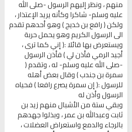
منهم ، ونظر إليهم الرسول -صلى الله
عليه وسلم- شاكرا وكأنه يريد الإعتذار ،
ولكن ( رافع بن خديج ) وهو أحدهم تقدم
الى الرسول الكريم وهو يحمل حربة
ويستعرض بها قائلا :( إني كما ترى ،
أجيد الرمي فأذن لي ) فأذن الرسول
-صلى الله عليه وسلم- له ، وتقدم (
سمرة بن جندب ) وقال بعض أهله
للرسول :( إن سمرة يصرع رافعا ) فحياه
الرسول وأذن له
وبقي ستة من الأشبال منهم زيد بن
ثابت وعبدالله بن عمر ، وبذلوا جهدهم
بالرجاء والدمع واستعراض العضلات ،