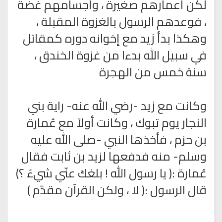
لكن أعمارهم صغيرة ، وأجسامهم غضة
، فوعدهم الرسول بالغزوة المقبلة ،
وهكذا بدأ زيد مع إخوانه دوره كمقاتل
في سبيل الله بدءا من غزوة الخندق ،
سنة خمس من الهجرة
وكانت مع زيد -رضي الله عنه- راية بني
النجار يوم تبوك ، وكانت أولاً مع عُمارة
بن حزم ، فأخذها النبي -صلى الله عليه
وسلم- منه فدفعها لزيد بن ثابت فقال
عُمارة :( يا رسول الله ! بلغكَ عنّي شيءٌ ؟)
قال الرسول :( لا ، ولكن القرآن مقدَّم )