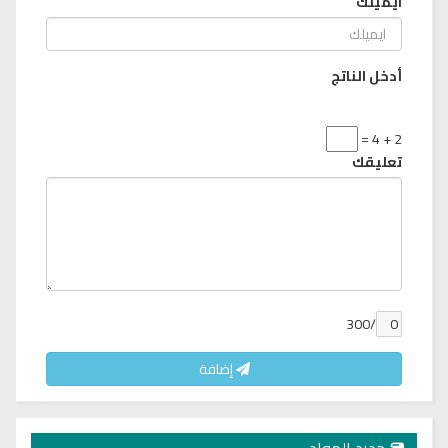
ايميلك
أدخل الناتج
2 + 4 =
تعليقك
/300
إضافة
جديد المواد