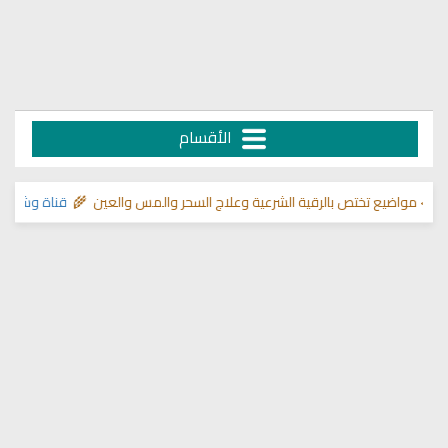
الأقسام
ع تختص بالرقية الشرعية وعلاج السحر والمس والعين 🌾
قناة وشفاء لما في ا