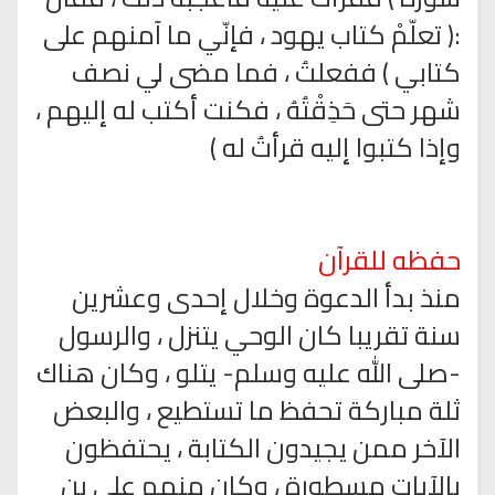
:( تعلّمْ كتاب يهود ، فإنّي ما آمنهم على
كتابي ) ففعلتُ ، فما مضى لي نصف
شهر حتى حَذِقْتُهُ ، فكنت أكتب له إليهم ،
وإذا كتبوا إليه قرأتُ له )
حفظه للقرآن
منذ بدأ الدعوة وخلال إحدى وعشرين
سنة تقريبا كان الوحي يتنزل ، والرسول
-صلى الله عليه وسلم- يتلو ، وكان هناك
ثلة مباركة تحفظ ما تستطيع ، والبعض
الآخر ممن يجيدون الكتابة ، يحتفظون
بالآيات مسطورة ، وكان منهم علي بن