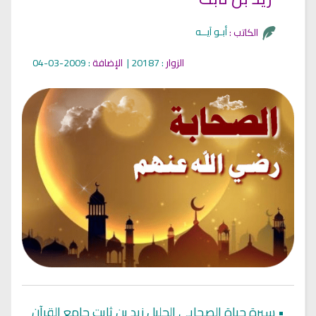
أبـو آيــه
الكاتب :
الزوار
: 20187 |
الإضافة
: 2009-03-04
•
سيرة حياة الصحابي الجليل زيد بن ثابت جامع القرآن