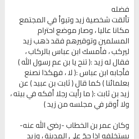
فضله
تألقت شخصية زيد وتبوأ في المجتمع
مكانا عاليا ، وصار موضع احترام
المسلمين وتوقيرهم فقد ذهب زيد
ليركب ، فأمسك ابن عباس بالركاب ،
فقال له زيد :( تنح يا بن عم رسول الله )
فأجابه ابن عباس :( لا ، فهكذا نصنع
بعلمائنا ) كما قال ( ثابت بن عبيد ) عن
زيد بن ثابت :( ما رأيت رجلا أفكه في بيته ،
ولا أوقر في مجلسه من زيد )
وكان عمر بن الخطاب -رضي الله عنه-
يستخلفه إذا حجّ على المدينة ، وزيد