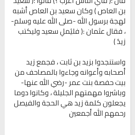
قال :( فأي الناس أعربُ ؟) قالوا :( سعيد
بن العاص ) وكان سعيد بن العاص أشبه
لهجة برسول الله -صلى الله عليه وسلم-
، فقال عثمان :( فليُملِ سعيد وليكتب
زيدٌ )
واستنجدوا بزيد بن ثابت ، فجمع زيد
أصحابه وأعوانه وجاءوا بالمصاحف من
بيت حفصة بنت عمر -رضي الله عنها-
وباشروا مهمتهم الجليلة ، وكانوا دوما
يجعلون كلمة زيد هي الحجة والفيصل
رحمهم الله أجمعين