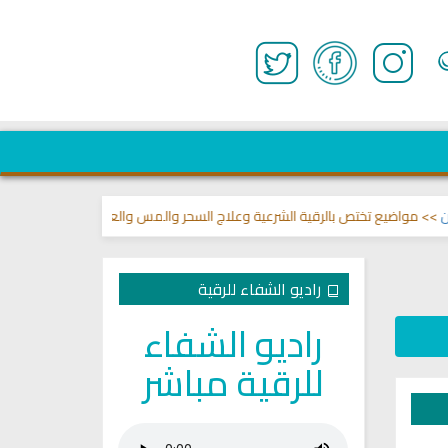
ع تختص بالرقية الشرعية وعلاج السحر والمس والعين 🌾
قناة وشفاء لما في ال
راديو الشفاء للرقية
راديو الشفاء
للرقية مباشر