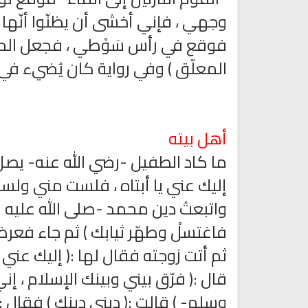
وجهي ، فإني أخشى أن يظنّوا أنّها 
فوقع في رأس سَوْطي ، فجعل الحاض
المعلّق ) وفي رواية كان يُضيء في ا
كتب الأسرة والمرأة المسلمة
تحميل كتب السيرة النبوية
أهل بيته
ميل كتاب تربية الاولاد في الاسلام
السيرة النبوية للأطفال والناشئ
ما كاد الطفيل -رضي الله عنه- يصل ا
إليك عني يا أبتاه ، فلست مني ولست م
واتبعتُ دين محمد -صلى الله عليه وسل
فاغتسلْ وطهّر ثيابك ) ثم جاء فعر
ثم أتت زوجته فقال لها :( إليك عني ل
قال :( فرّق بيني وبينك الإسلام ، إ
وسلم- ) قالت :( ديني دينك ) فقال 