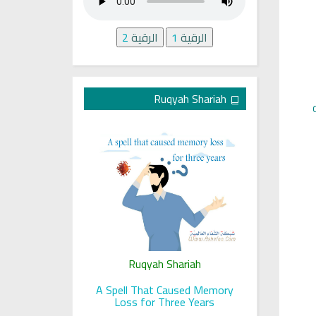
الرقية
1
الرقية
2
Ruqyah Shariah
ariah
Ruqyah Shariah
Ru
 her sight
A Spell That Caused Memory
A Jewish J
Loss for Three Years