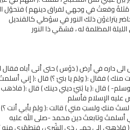
مُثلةٌ وقعتْ في وجهي لفراق دينهم ) فتحوّل ال
ر يتراءَوْن ذلك النور في سوْطي كالقنديل
لليلة المظلمة له ، فسُمّي ذا النور
تحميل كتب السيرة النبوية
تحميل كتب السيرة ا
ة
السيرة النبوية المستوى الأول
صحيح السيرة الن
لى داره في أرض ( دَوْس ) حتى أتى أباه فقال له
نك ) فقال :( ولِمَ يا بنيّ ؟) قال :( إني أسلمتُ
م- ) قال :( يا بُنيّ ديني دينك ) قال :( فاذهب
ض عليه الإسلام فأسلم
ستُ منكِ ولستِ مني ) قالت :( ولِمَ بأبي أنت ؟)
ني أسلمتُ وتابعتُ دين محمد -صلى الله عليه
:( فاذهبي إلى حمى ذي الشّرىَ ، فتطهّري منه )