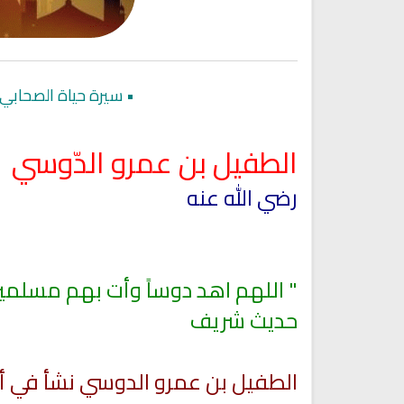
•
سيرة حياة الصحابي 
الطفيل بن عمرو الدّوسي
رضي الله عنه
اقمار الهبارية
" اللهم اهد دوساً وأت بهم مسلمي
انشودة تلك أمي
فريق أجناد للفن الاسلام
أناشيد الأم
حديث شريف
15280 | 2025-11-03
3622 | 2026-03-30
الطفيل بن عمرو الدوسي نشأ في أس