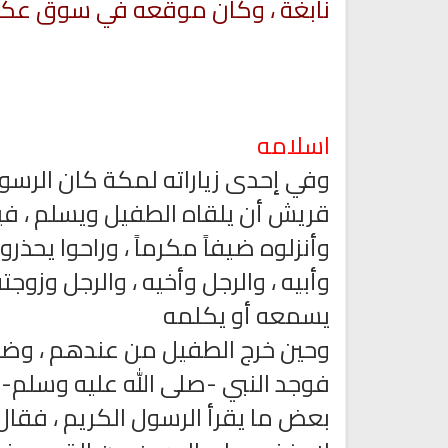
نابغة ، وكان موقعه في سوق عكاظ
اسلامه
وفي إحدى زياراته لمكة كان الرسو
قريش أن يلقاه الطفيل ويسلم ، في
تلاوة جديدة للشيخ مشاري
العفاسي تهتز لها القلوب
وأنزلوه ضيفاً مكرماً ، وراحوا يحذر
ترجمة معاني القرآن صوت الى ال
تلاوات منوعة
التاميلية
وأبيه ، والرجل وأخيه ، والرجل وزو
الترجمات الصوتية لمعاني
13804 | 2024-05-29
القرآن Mp3
يسمعه أو يكلمه
7153 | 2024-05-29
وحين خرج الطفيل من عندهم ، وضع ف
فوجد النبي -صلى الله عليه وسلم- 
بعض ما يقرأ الرسول الكريم ، فقال لن