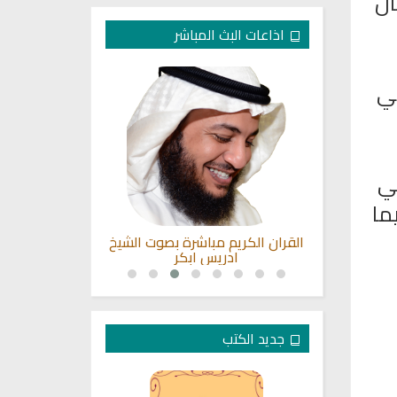
ان
اذاعات البث المباشر
ني
مي
ما
ة الصحابة
القران الكريم مباشرة بصوت الشيخ
راديو الشيخ ع
هم
ادريس ابكر
للقر
جديد الكتب