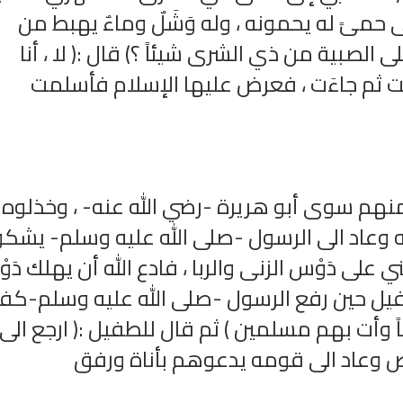
حمىً له يحمونه ، وله وَشَلٌ وماءٌ يهبط من
لى الصبية من ذي الشرى شيئاً ؟) قال :( لا ، أنا
ثم جاءَت ، فعرض عليها الإسلام فأسلمت
نهم سوى أبو هريرة -رضي الله عنه- ، وخذلوه
 وعاد الى الرسول -صلى الله عليه وسلم- يشكو
ي على دَوْس الزنى والربا ، فادع الله أن يهلك دَوْ
طفيل حين رفع الرسول -صلى الله عليه وسلم-كف
ساً وأت بهم مسلمين ) ثم قال للطفيل :( ارجع الى
وعاد الى قومه يدعوهم بأناة ورفق