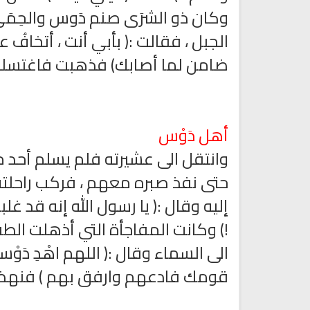
وكان ذو الشرَى صنم دَوس والحِمَى 
الجبل ، فقالت :( بأبي أنت ، أتخافُ ع
ضامن لما أصابك) فذهبت فاغتسلت 
أهل دَوْس
وانتقل الى عشيرته فلم يسلم أحد م
حتى نفذ صبره معهم ، فركب راحلته
إليه وقال :( يا رسول الله إنه قد غلبن
!) وكانت المفاجأة التي أذهلت ال
الى السماء وقال :( اللهم اهْدِ دَوْ
قومك فادعهم وارفق بهم ) فنهض 