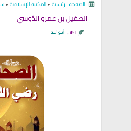
الصفحة الرئيسية
»
المكتبة الإسلامية
»
سير
الطفيل بن عمرو الدّوسي
أبـو آيــه
الكاتب :
Ruqyah Shariah
Ruqyah Shariah
Ruqyah Shariah Full Mishary
Ruqyah according to the Quran
and Sunnah to treat witchcraft
Rashid Al Afasy Mp3 الرقي
and the evil eye
الشرعية