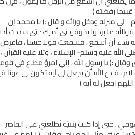
ما يمنعني أن أسمع من الرجل ما يقول ، فإن ك
قبيحا رفضته )
- الى منزله ودخل ورائه و قال :( يا محمد إن
والله ما برحوا يخوفونني أمرك حتى سددت أذ
له شاء أن أسمع ، فسمعت قولا حسنا ، فاعرض
الله عليه وسلم- الإسلام ، وتلا عليه القرآن ،
ال :( يا رسول الله ، إني امرؤ مطاع في قو
لام ، فادع الله أن يجعل لي آية تكون لي عوناً في
للهم اجعل له آية )
شر
اذاعة الرقية الشرعية مباشر
إذاعة مباشرة لسير حيا
رضوان الله علي
ومي ، حتى إذا كنت بثنيّة تُطلعني على الحاضر
رٌ بين عيني مثل المصباح ، فقلت :( اللهم في غير