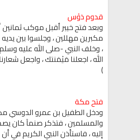
قدوم دَوْس
وبعد فتح خيبر أقبل موكب ثمانين أ
مكبرين مهللين ، وجلسوا بين يديه 
، وخلف النبي -صلى الله عليه وسلم-
الله ، اجعلنا مَيْمَنتك ، واجعل شعارنا 
)
فتح مكة
ودخل الطفيل بن عمرو الدوسي مكة
والمسلمين ، فتذكر صنماً كان يصحب
إليه ، فاستأذن النبي الكريم في أن 