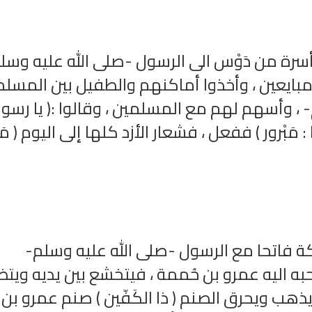
سرة من دَوْس الى الرسول -صلى الله عليه وسل
مبايعين ، وأخذوا أماكنهم والطفيل بين المسل
 ، وأسهم لهم مع المسلمين ، وقالوا :( يا رسو
: مَبْرور ) ففعل ، فشعار الأزد كلها إلى اليوم ( مَبْ
 فاتحا مع الرسول -صلى الله عليه وسلم-
ه اليه عمرو بن حُممة ، فيتخشع بين يديه ويتض
يذهب ويحرق الصنم ( ذا الكَفّين ) صنم عمرو بن