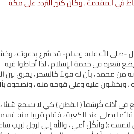
 في المقدمة ، وكان كثير التردد على مكة
ل -صلى الله عليه وسلم- قد شرع بدعوته ، وخ
ضع شعره في خدمة الإسلام ، لذا أحاطوا فيه
الترجمة الصوتية لمعاني القرآن الى
ترجمة معاني القرآن ا
اللغة الفارسية
اللغة البرتغالي
ونه من محمد ، بأن له قولاً كالسحر ، يفرق بين ال
لغة
الترجمات الصوتية لمعاني
الترجمات الصوتية
القرآن Mp3
القرآن Mp3
جته ، ويخشون عليه وعلى قومه منه ، ونصحوه بأل
11457 | 2024-05-29
12484 | 2024-05-29
ي أذنه كُرسُفاً ( القطن ) كي لا يسمع شيئا ،
قائما يصلي عند الكعبة ، فقام قريبا منه فسم
فسه :( واثُكْلَ أمي ، والله إني لرجل لبيب شاعر