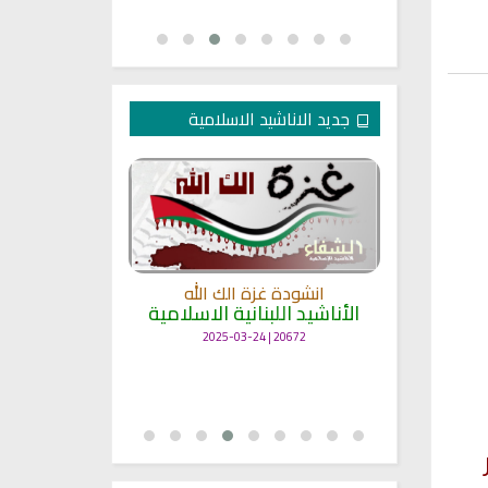
جديد الاناشيد الاسلامية
انشودة غزة الك الله
الأناشيد اللبنانية الاسلامية
مل
انشودة حن
أناش
20672 | 2025-03-24
25678 | 2025-03-19