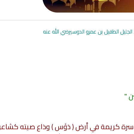
الجليل الطفيل بن عمرو الدوسيرضي الله عنه
انشودة لم الش
انشودة مشاعل الشمال
أناشيد غزة
ن "
فريق أجناد للفن الاسلامي
ي
19351 | 2025-04-09
21721 | 2025-05-04
رة كريمة في أرض ( دَوْس ) وذاع صيته كشاعر