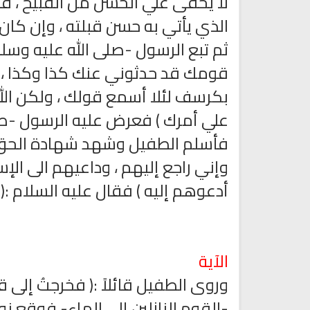
لا يخفى علي الحسن من القبيح ، ف
الذي يأتي به حسن قبلته ، وإن كان 
ثم تبع الرسول -صلى الله عليه وسلم
قومك قد حدثوني عنك كذا وكذا ، ف
بكرسف لئلا أسمع قولك ، ولكن ال
علي أمرك ) فعرض عليه الرسول -صلى 
فأسلم الطفيل وشهد شهادة الحق وق
وإني راجع إليهم ، وداعيهم الى الإس
أدعوهم إليه ) فقال عليه السلام :( ا
راديو مباشر للقرآن الكريم الشيخ
راديو لتفسير القرآن الكريم مبا
محمد جبريل
الآية
وروى الطفيل قائلاً :( فخرجتُ إلى ق
-القوم النازلين إلى الماء- فوقع نو