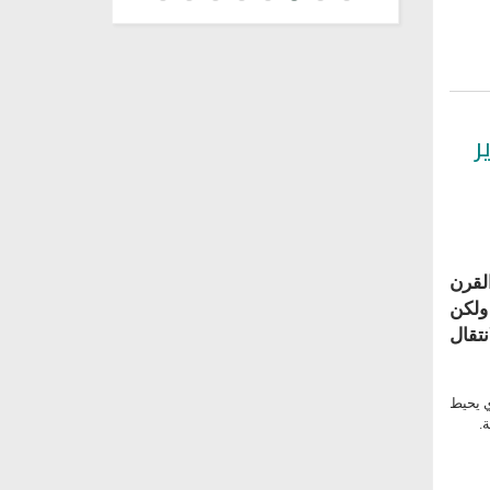
ر
لقرن
 ولكن
تقال
ي يحيط
.