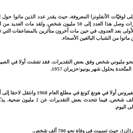
ى لوفيّات الأنفلونزا المعروفة، حيث يقدر عدد الذين ماتوا حول ا
بسببها بنحو 25 مليون شخص، وفي بعض التقديرات وصل هذا العدد إلى 50 مليون شخص. ولقد مات الع
ة الأولى بعد العدوى، في حين مات آخرون متأثرين بالمضاعفات التي 
ماتوا من الشباب البالغين الأصحاء.
نحو مليوني شخص وفق بعض التقديرات. فقد تفشت أولا في الصي
اكتشف هذا الفيروس أولا في هونغ كونغ في مطلع العام 1968 وانتق
عديدة في العالم. يقدر عدد الضحايا بنحو 800 ألف شخص، فيما تتحدث بعض التقديرات ع
.