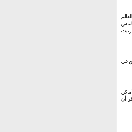
لعالم
ديد من الناس
ترتبت
ن في
ل لاحقا إلى أماكن
ن 2 مليون ضحية. يذكر أن