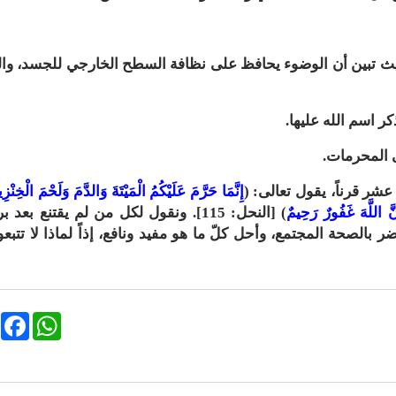
ث تبين أن الوضوء يحافظ على نظافة السطح الخارجي للجسد، وال
 عشر قرناً، يقول تعالى: (
إِنَّمَا حَرَّمَ عَلَيْكُمُ الْمَيْتَةَ وَالدَّمَ وَلَحْمَ الْخِنْزِ
نَّ اللَّهَ غَفُورٌ رَحِيمٌ
) [النحل: 115]. ونقول لكل من لم يقتنع بعد 
ضر بالصحة المجتمع، وأحل كلّ ما هو مفيد ونافع، إذاً لماذا لا تتبعو
ebook
WhatsApp