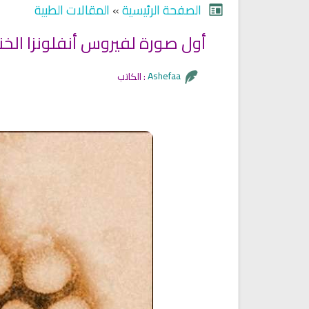
الصفحة الرئيسية
»
المقالات الطبية
أول صورة لفيروس أنفلونزا الخنازير
Ruqyah Shariah
Ruqyah Shariah
Discover Islam and Muslims
Ruqya regained her sight
Ashefaa
الكاتب :
religion!
انشودة هل نلتقي