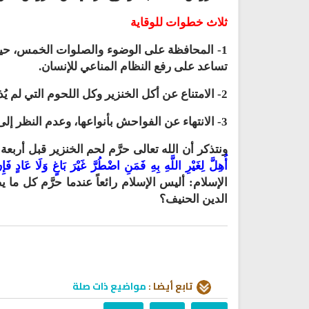
ثلاث خطوات للوقاية
1- المحافظة على الوضوء والصلوات الخمس، حي
تساعد على رفع النظام المناعي للإنسان.
2- الامتناع عن أكل الخنزير وكل اللحوم التي لم يُذكر اسم الله عليها.
3- الانتهاء عن الفواحش بأنواعها، وعدم النظر إلى المحرمات.
ونتذكر أن الله تعالى حرَّم لحم الخنزير قبل أربعة
أُهِلَّ لِغَيْرِ اللَّهِ بِهِ فَمَنِ اضْطُرَّ غَيْرَ بَاغٍ وَلَا عَادٍ فَإِ
الإسلام: أليس الإسلام رائعاً عندما حرَّم كل ما ي
الدين الحنيف؟
تابع أيضا :
مواضيع ذات صلة