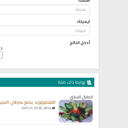
اسمك
ايميلك
أدخل الناتج
3 + 7 =
روابط ذات صلة
المقال السابق
الفلافونويد يمنع سرطان المب
2009-05-08
8644 |