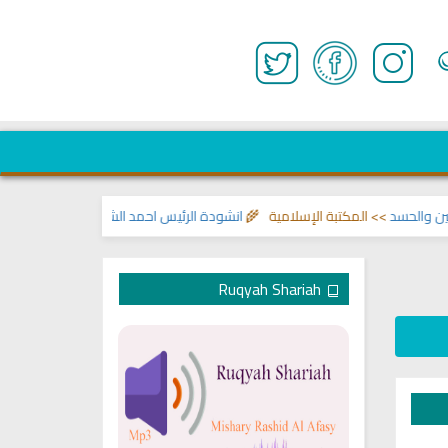
>> اناشيد ابراهيم الاحمد 🌾
انشودة الرئيس احمد الشرع
>> المكتبة الإسلامية 
Ruqyah Shariah