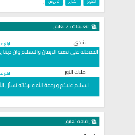
انفلونزا
,
الخنازير
,
فايروس
,
التعليقات : 2 تعليق
شذى
ابلغ ع
الحمدلله على نعمة الايمان والاسلام وان ديننا ي
ملاك النور
ابلغ ع
السلام عليكم و رحمة الله و بركاته نسأل ا
إضافة تعليق