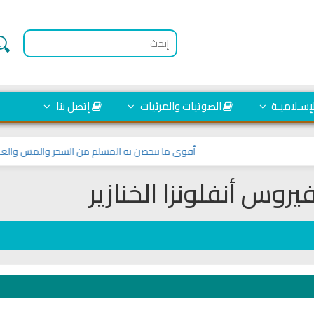
إتصل بنا
الصوتيات والمرئيات
المكتبـة ا

أقوى ما يتحصن به المسلم من السحر والمس والعين والحسد
أول صورة لفيروس أنفلو