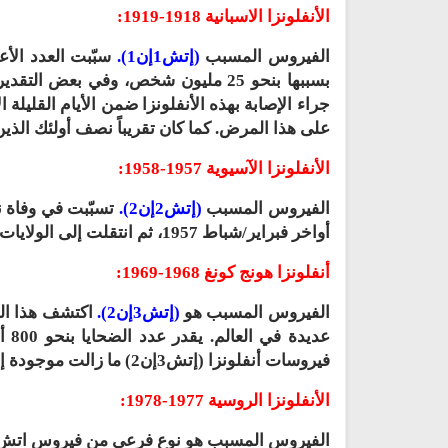
الأنفلونزا الاسبانية 1918-1919:
الفيروس المسبب
(إتش1إن1).
سبّبت العدد الأعل
جراء الإصابة بهذه الأنفلونزا ضمن الأيام القليل
على هذا المرض. كما كان تقريباً نصف أولئك الذين 
الأنفلونزا الآسيوية 1957-1958:
الفيروس المسبب
(إتش2إن2).
تسبّبت في وفاة 
أواخر فبراير/شباط 1957، ثم انتقلت إلى الولايات المتّحدة بحلول شهر يونيو/حزيران 1957.
أنفلونزا هونج كونغ 1968-1969:
الفيروس المسبب هو
(إتش3إن2).
فيروسات أنفلونزا (إتش3إن2) ما زالت موجودة إلى اليوم.
الأنفلونزا الروسية 1977-1978:
الفيروس المسبب هو نوع فرعي من فيروس اتش1ان1، حيث تسببت في وفاة نحو 700 ألف شخص