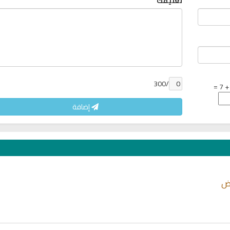
تعليقك
/300
إضافة
يض