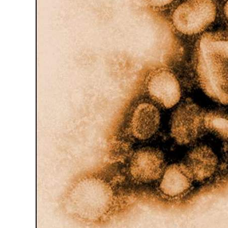
انشودة تلك أ
انشودة الرئيس احمد الشرع
أناشيد الأم
اناشيد ابراهيم الاحمد
3688 | 2026-03-30
1584 | 2026-06-20
يخ
اذاعة القران الكريم من لبنان - البث
اذاعة راديو الشفاء للر
المباشر
مباشر