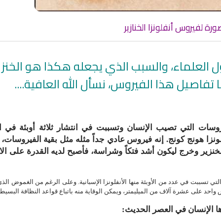
رة لفيروس أنفلونزا الخنازير
 العلماء، والسبب الذي يجعله هكذا هو الخنزي
فاصيل هذا الفيروس، نسأل الله العافية....
ات التي تصيب الإنسان وتسببت في انتشار ثلاثة أوبئة في ا
فلونزا هونج كونج. إنه فيروس عادي جداً مثله مثل بقية الفيروسات،
زير وخرج ليكون أشد فتكاً وشراسة، فأصبح لديه القدرة على الان
ي تسببت في عدد من الأوبئة منها الأنفلونزا الإسبانية. وعلى الرغم من الغموض الذ
 واحد على عشرة آلاف من الميليمتر، ويمكن الوقاية منه باتباع قواعد النظافة البسيطة
ها الإنسان في العصر الحديث: