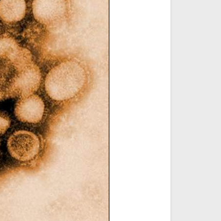
انشودة رثاء ابو حمزة
أناشيد مؤثرة وحزينة
اناشيد ابراهيم الاحمد
28306 | 2025-03-19
16488 | 2025-03-19
القرآن الكريم استماع مباشر
القرآن الكريم مباشرة بصوت الش
سعود الشريم