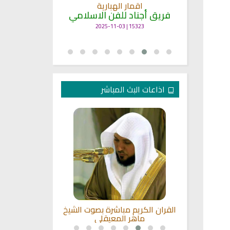
انشودة م
اقمار الهبارية
فريق أجناد
مي
فريق أجناد للفن الاسلامي
21777 | 2025-05-04
15323 | 2025-11-03
اذاعات البث المباشر
قية الشرعية
القران الكريم مباشرة بصوت الشيخ
إذاعة مباشرة 
ماهر المعيقلي
رضوان 