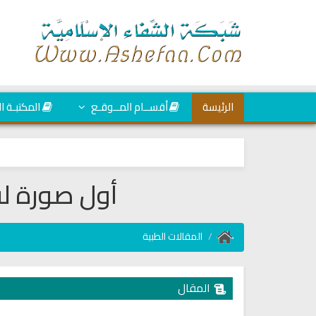
الرئيسة
أقســام المــوقـع
المكتبـة ا
أول صورة لفي
المقالات الطبية
المقال