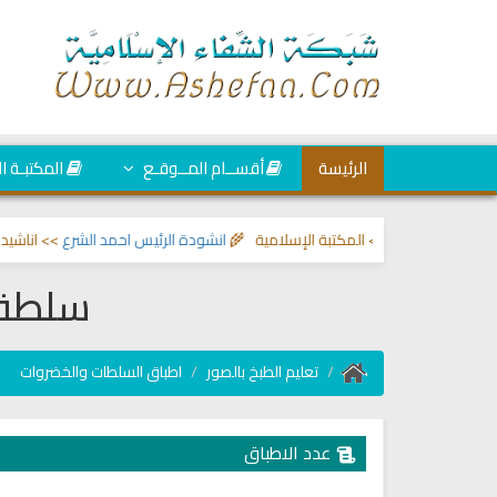
الرئيسة
أقســام المــوقـع
المكتبـة ا
الحسد
>> المكتبة الإسلامية 🌾
انشودة الرئيس احمد الشرع
>> اناشيد ابراهيم ال
سلطة 
تعليم الطبخ بالصور
اطباق السلطات والخضروات
عدد الاطباق