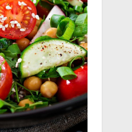
اقمار الهبارية
انشودة تلك أمي
فريق أجناد للفن الاسلام
أناشيد الأم
15291 | 2025-11-03
3644 | 2026-03-30