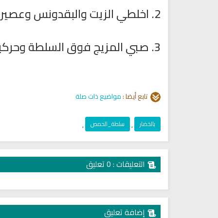
2. اخلطي الزيت والبقدونس وعصير الليمون والملح والفلفل والخل في وعاء آخر.
3. صبي المزيج فوق السلطة وحركيها وقدميها.
تابع أيضا :
مواضيع ذات صلة
بالخضار
,
سلطة_الحمص
,
التعليقات : 0 تعليق
إضافة تعليق