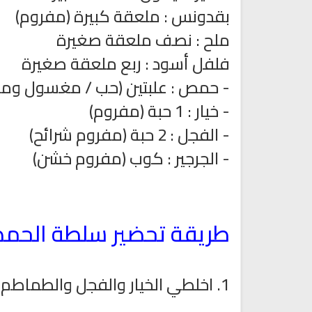
بقدونس : ملعقة كبيرة (مفروم)
ملح : نصف ملعقة صغيرة
فلفل أسود : ربع ملعقة صغيرة
- حمص : علبتين (حب / مغسول و
- خيار : 1 حبة (مفروم)
- الفجل : 2 حبة (مفروم شرائح)
- الجرجير : كوب (مفروم خشن)
لقران الكريم مباشرة بصوت الشيخ
البث المباشر للقران الكريم بص
ماهر المعيقلي
مشاري العفاسي
طريقة تحضير سلطة الحمص
1. اخلطي الخيار والفجل والطماطم والجرجير والحمص في وعاء عميق.