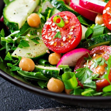
انشودة لم الش
انشودة مشاعل الشمال
أناشيد غزة
فريق أجناد للفن الاسلامي
ي
19366 | 2025-04-09
21744 | 2025-05-04