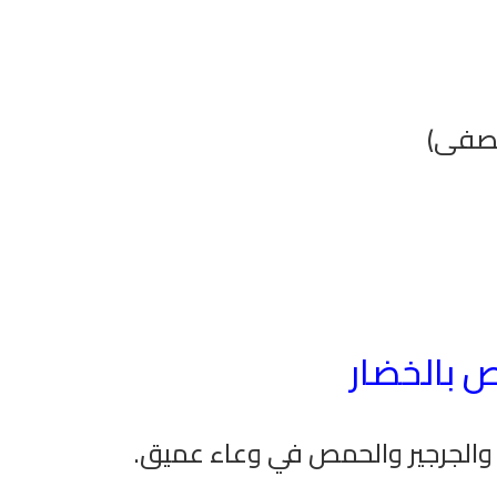
مصفى)
وت
راديو الشيخ محمود علي البنا للقران
راديو فتاوى اسلامية 
الكريم
 بالخضار