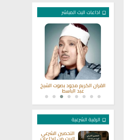
اذاعات البث المباشر
بث مباشر
القران الكريم مجود بصوت الشيخ
القران الكريم
عبد الباسط
ادر
الرقية الشرعية
التحصين الشرعي
للبيت من إيذاءات