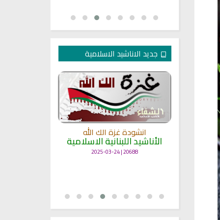
جديد الاناشيد الاسلامية
انشودة غزة الك الله
الأناشيد اللبنانية الاسلامية
مل
انشودة حن
أناش
20688 | 2025-03-24
25704 | 2025-03-19