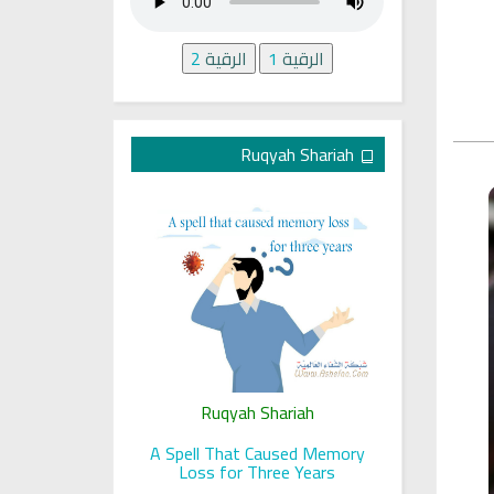
الرقية
1
الرقية
2
Ruqyah Shariah
ariah
Ruqyah Shariah
Ru
 her sight
A Spell That Caused Memory
A Jewish J
Loss for Three Years