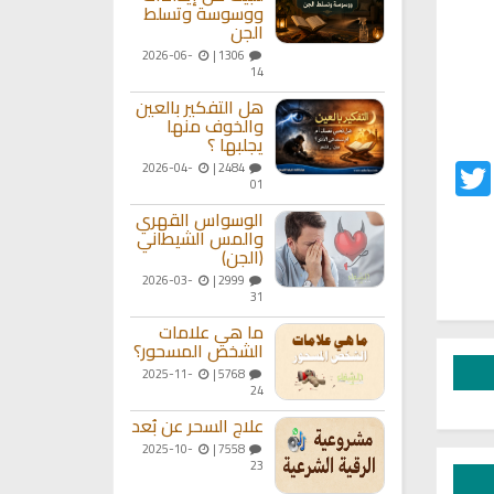
ووسوسة وتسلط
الجن
2026-06-
1306 |
14
هل التفكير بالعين
والخوف منها
يجلبها ؟
Twitter
Fac
2026-04-
2484 |
01
الوسواس القهري
والمس الشيطاني
(الجن)
2026-03-
2999 |
31
ما هي علامات
الشخص المسحور؟
2025-11-
5768 |
24
علاج السحر عن بُعد
2025-10-
7558 |
23