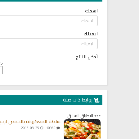
اسمك
ايميلك
أدخل الناتج
5 + 1 =
روابط ذات صلة
عدد الاطباق السابق
سلطة المعكرونة بالحمص لرج
2013-03-25
10969 |
كتب الأسرة والمرأة المسلمة
تحميل كتب السيرة النبوية