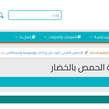
لإسـلاميـة
الصوتيات والمرئيات
إتصل بنا
احمد 🌾
التحصين الشرعي للبيت من إيذاءات ووسوسة وتسلط الجن
>> مواضيع تختص
الحمص بالخضار