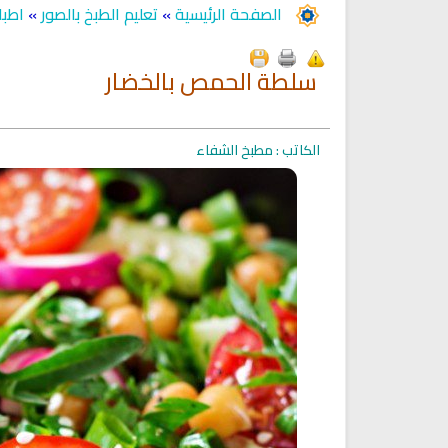
الصفحة الرئيسية
»
تعليم الطبخ بالصور
»
اطبا
سلطة الحمص بالخضار
الكاتب : مطبخ الشفاء
Ruqyah Shariah
Ruqyah Shariah
Ruqyah Shariah Full Mishary
Ruqyah according to the Quran
and Sunnah to treat witchcraft
Rashid Al Afasy Mp3 الرقي
and the evil eye
الشرعية