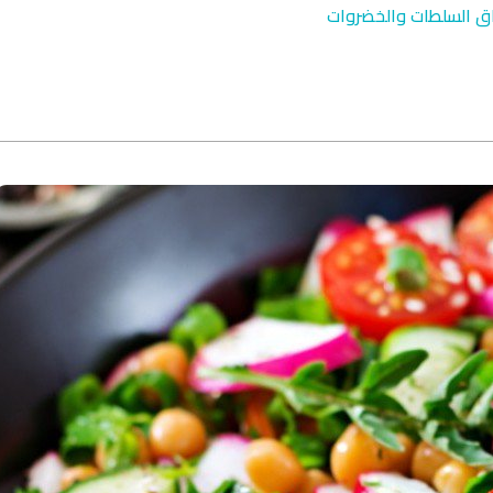
ق السلطات والخضروات
qyah Shariah
Ruqyah Shariah
inns Spell on a Woman
Sihir Jin Yahudi pada Seorang
ة
Wanita