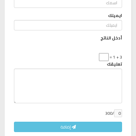
ايميلك
أدخل الناتج
3 + 1 =
تعليقك
/300
إضافة