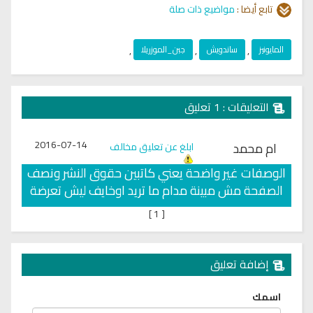
تابع أيضا :
مواضيع ذات صلة
المايونيز
,
ساندويش
,
جبن_الموزريلا
,
التعليقات : 1 تعليق
2016-07-14
ام محمد
ابلغ عن تعليق مخالف
الوصفات غير واضحة يعني كاتبين حقوق النشر ونصف
الصفحة مش مبينة مدام ما تريد اوخايف ليش تعرضة
]
1
[
إضافة تعليق
اسمك