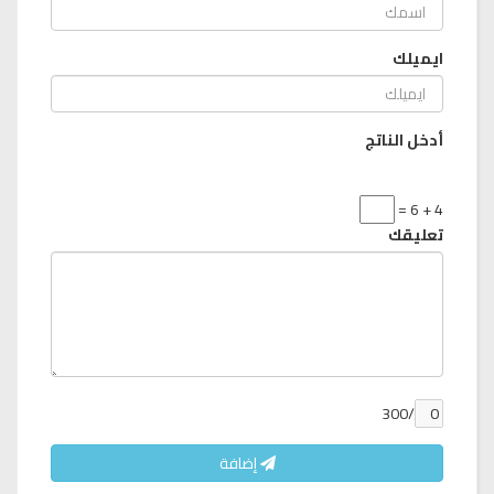
ايميلك
أدخل الناتج
4 + 6 =
تعليقك
/300
إضافة