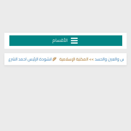
الأقسام
لعين والحسد
>> المكتبة الإسلامية 🌾
انشودة الرئيس احمد الشرع
>> اناشيد ابر