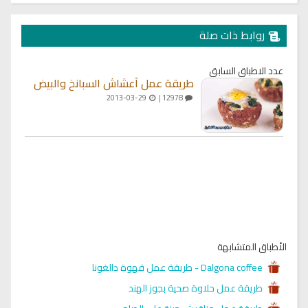
روابط ذات صلة
عدد الاطباق السابق
طريقة عمل أعشاش السبانخ والبيض
2013-03-29
12978 |
الأطباق المتشابهة
Dalgona coffee - طريقة عمل قهوة دالغونا
طريقة عمل حلاوة صحية بجوز الهند