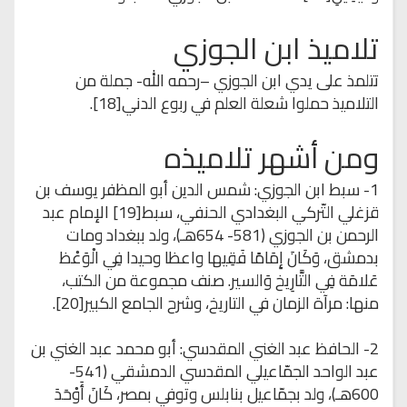
تلاميذ ابن الجوزي
تتلمذ على يدي ابن الجوزي –رحمه الله- جملة من
التلاميذ حملوا شعلة العلم في ربوع الدني[18].
ومن أشهر تلاميذه
1- سبط ابن الجوزي: شمس الدين أبو المظفر يوسف بن
قزغلي التّركي البغدادي الحنفي، سبط[19] الإمام عبد
الرحمن بن الجوزي (581- 654هـ)، ولد ببغداد ومات
بدمشق، وَكَانَ إِمَامًا فَقِيها واعظا وحيدا فِي الْوَعْظ
عَلامَة فِي التَّارِيخ وَالسير. صنف مجموعة من الكتب،
منها: مرآة الزمان في التاريخ، وشرح الجامع الكبير[20].
2- الحافظ عبد الغني المقدسي: أبو محمد عبد الغني بن
عبد الواحد الجمّاعيلي المقدسي الدمشقي (541-
600هـ)، ولد بجمّاعيل بنابلس وتوفي بمصر، كَانَ أَوْحَدَ