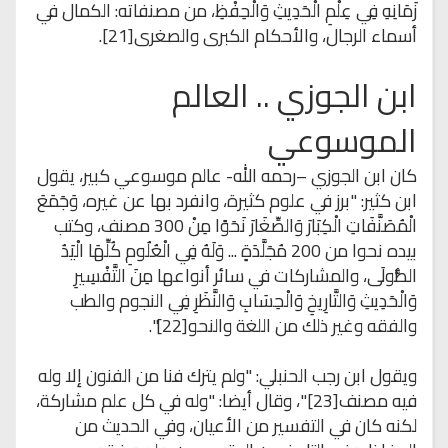
زَمَانِهِ فِي عِلْمِ الْحَدِيثِ وَالْحِفْظِ، من مصنفاته: الكمال في
أسماء الرجال، والأحكام الكبرى والصغرى[21].
ابن الجوزي .. العالم
الموسوعي
كان ابن الجوزي –رحمه الله- عالم موسوعي كبير، يقول
ابن كثير: "برز في علوم كثيرة، وانفرد بها عن غيره، وَجَمَعَ
الْمُصَنَّفَاتِ الْكِبَارَ وَالصِّغَارَ نَحَوًا مِنْ 300 مصنف، وكتب
بيده نحوا من 200 مُجَلَّدَةٍ ... وَلَهُ فِي الْعُلُومِ كُلِّهَا الْيَدُ
الطُّولَى، والمشاركات في سائر أنواعها مِنَ التَّفْسِيرِ
وَالْحَدِيثِ وَالتَّارِيخِ وَالْحِسَابِ وَالنَّظَرِ فِي النجوم والطب
والفقه وغير ذلك من اللغة والنحو[22]".
ويقول ابن رجب الحنبلي: "ولم يترك فنا من الفنون إلا وله
فيه مصنف[23]"، وقال أيضا: "وله في كل علم مشاركة،
لكنه كان في التفسير من الأعيان، وفي الحديث من