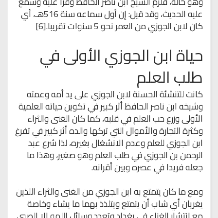
وهو خاله، فلزم الشيخ ابن ناصر الحافظ وقرأ عليه وسمع
عليه الحديث، وقد قيل: إن أول سماعه سنة 516هـ، أي
كان لابن الجوزي من العمر نحو 5 سنوات تقريبا.[6]
حياة ابن الجوزي الأولى في
طلب العلم
كانت للتنشئة الحسنة لابن الجوزي على يد أمه وعمته
وشيخه ابن ناصر الحافظ أثر كبير في تكوين حياته العلمية
الأولى وزرع حب العلم في قلبه، كما كان الغنى والثراء
وكثرة التجارة والأموال التي تركها والده أثر كبير في تفرغ
ابن الجوزي للعلم وعدم الانشغال بغيره، لذا شرع عبد
الرحمن بن الجوزي في طلب العلم وهو صغير، وهذا ما
جعله فريدا في عصره وبين أقرانه.
ومع ما كان يتمتع به ابن الجوزي من الغنى والثراء اللذين
يغريان أي شاب أن يتمتع ويتلذذ بهما ما يشاء وخاصة
مع انتشار الغناء في بغداد وتعدد وسائل اللهو إلا الصبي