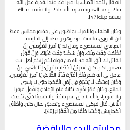
أنه قال لأحد الأمراء: يا أمير اذكر عند القدرة عدل الله
فيك، وعند العقوبة قدرة الله عليك، ولا تشف غيظك
بسقم دينك[47].
وكان الخلفاء والأمراء يواظبون على حضور مجالس وعظ
ابن الجوزي، فالتفت مرة وهو وعظه إلى الخليفة
العباسي المستضيء وقال له: يَا أَمِيرَ الْمُؤْمِنِينَ إِنْ
تَكَلَّمْتُ خِفْتُ مِنْكَ، وَإِنْ سَكْتُّ خِفْتُ عَلَيْكَ، وَإِنَّ قَوْلَ
القائل لك اتّق الله خير لك من قوله لكم إنكم أهل بيت
مغفور لكم، كان عُمَرُ بْنُ الْخَطَّابِ يَقُولُ: إِذَا بَلَغَنِي عَنْ
عامل لي أنه ظلم فَلَمْ أُغَيِّرْهُ فَأَنَا الظَّالِمُ، يَا أَمِيرَ الْمُؤْمِنِينَ.
وَكَانَ يُوسُفُ لَا يَشْبَعُ فِي زَمَنِ الْقَحْطِ حتى لا ينسى
الجائع، وَكَانَ عُمْرُ يَضْرِبُ بَطْنَهُ عَامَ الرَّمَادَةِ وَيَقُولُ قرقرا
ولا تقرقرا، والله لا ذاق عمر سَمْنًا وَلَا سَمِينًا حَتَّى يُخْصِبَ
النَّاسُ. قَالَ فبكى المستضيء وتصدق بمال كثير، وَأَطْلَقَ
الْمَحَابِيسَ وَكَسَا خَلْقًا مِنَ الْفُقَرَاءِ[48].
محاربته البدع والرافضة