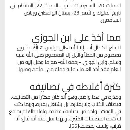
الممات. 20- التبصرة. 21- غريب الحديث. 22- المنتظم في
تاريخ الملوك والأمم. 23- بستان الواعظين ورياض
السامعين.
مما أخذ على ابن الجوزي
لا يبلغ الكمال أحد إلا الله تعالى، وليس هناك مخلوق
معصوم من الخطأ والزلل إلا المعصوم صلى الله عليه
وسلم، وابن الجوزي –رحمه الله- مع ما وصل إليه من
العلم فقد أخذ العلماء عليه جملة من المآخذ، ومنها:
كثرة أغلاطه في تصانيفه
وعذره في هذا واضح، وهو أنه كان مكثرا من التصانيف،
فيصنف الكتاب ولا يعتبره، بل يشتغل بغيره. وربما كتب
في الوقت الواحد من تصانيف عديدة. ولولا ذلك لم يجتمع
له هذه المصنفات الكثيرة، ولهذا نقل عنه أنه قَالَ: أنا
مُرتب، ولست بمصنف[55].