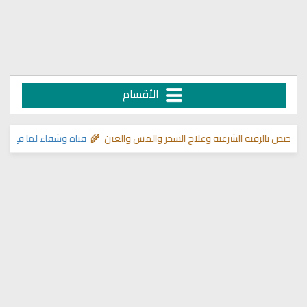
الأقسام
رقية الشرعية وعلاج السحر والمس والعين 🌾
قناة وشفاء لما في الصدور
>> دلي