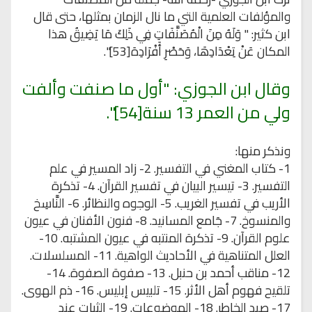
والمؤلفات العلمية التي ما نال الزمان بمثلها، حتى قال
ابن كثير: " وَلَهُ مِنَ الْمُصَنَّفَاتِ فِي ذَلِكَ مَا يَضِيقُ هذا
المكان عَنْ تِعْدَادِهَا، وَحَصْرِ أَفْرَادِهَ[53]".
وقال ابن الجوزي: "أول ما صنفت وألفت
ولي من العمر 13 سنة[54]".
ونذكر منها:
1- كتاب المغني في التفسير. 2- زاد المسير في علم
التفسير. 3- تيسير البيان في تفسير القرآن. 4- تذكرة
الأريب في تفسير الغريب. 5- الوجوه والنظائر. 6- النَّاسِخ
والمنسوخ. 7- جَامع المسانيد. 8- فنون الأفنان في عيون
علوم القرآن. 9- تذكرة المنتبه في عيون المشتبه. 10-
العلل المتناهية في الأحاديث الواهية. 11- المسلسلات.
12- مناقب أحمد بن حنبل. 13- صفوة الصفوة. 14-
تلقيح فهوم أهل الأثر. 15- تلبيس إبليس. 16- ذم الهوى.
17- صيد الخاطر. 18- الموضوعات. 19- الثبات عند