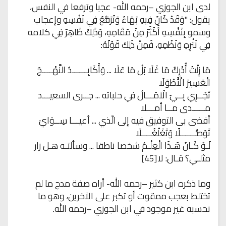
لدى ابن الجوزي –رحمه الله- عجبا وترفعا في النفس،
يقول: "وَقَدْ كَانَ فِيهِ بَهَاءٌ وَتَرَفُّعٌ فِي نَفْسِهِ وإعجاب
وسمو بِنَفْسِهِ أَكْثَرَ مِنْ مَقَامِهِ، وَذَلِكَ ظَاهِرٌ فِي كلامه
فِي نَثْرِهِ وَنَظْمِهِ، فَمِنْ ذَلِكَ قَوْلُهُ:
مَا زِلْتُ أُدْرِكُ مَا غَلَا بَلْ مَا عَلَا ... وَأَكَابِــــــدُ النَّهْــــجَ
الْعَسِيرَ الْأَطْوَلَا
تَجْــرِي بِــيَ الْآمَـــالُ في حلباته ... جــرى السعيـــد
مـــــدى مــا أمـــلا
أفضى بى التوفيق فيه إلى الّذي ... أعيـــا سِــوَايَ
تَوَصُّــــــلًا وَتَغَلْغُــــلَا
لَـوْ كَـانَ هَـذَا الْعِلْـمُ شخصا ناطقا ... وسألتـه هـل زار
مثلـي؟ قـال: لا[45]
وما ذكره ابن كثير –رحمه الله- أراه صفة مدح ما لم
تختلط بعجب ممقوت أو تكبر على الآخرين، وهو ما
نحسبه غير موجود في ابن الجوزي –رحمه الله.