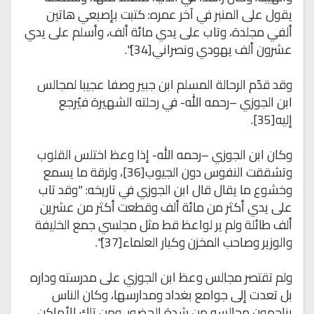
يقول على المنبر في آخر عمره: كتبت بإصبعي هاتين
ألفي مجلدة، وتاب على يدي مائة ألف، وأسلم على يدي
عشرون ألف يهودي ونصراني[34]".
وقد قدّم الرحالة المسلم ابن جبير وصفا عجيبا لمجالس
ابن الجوزي –رحمه الله- في رحلته الشهيرة فيُرجع
إليه[35].
وكان ابن الجوزي –رحمه الله- إذا وعظ اختلس القلوب
وتشققت النفوس دون الجيوب[36]، ولرقة ما يسمع
وخشوع ما يقال قال ابن الجوزي في تاريخه: "وقد تاب
على يدي أكثر من مائة ألف وقطعت أكثر من عشرين
ألف طائلة ولم ير لواعظ قط مثل مجلسي جمع الخليفة
والوزير وصاحب المخزن وكبار العلماء[37]".
ولم تقتصر مجالس وعظ ابن الجوزي على مدرسته وداره
بل تعدت إلى جوامع بغداد ومدارسها، وكان الناس
يزاحمون مجالسه من شدة الحضور، ومن تلك الأماكن