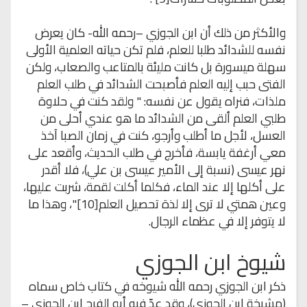
والأكثر من ذلك أن ابن الجوزي –رحمه الله- كان يعرض
نفسه للشدائد طلبا للعلم، فلم تكن حياته العلمية الأولى
سهلة ميسورة بل كانت مليئة بالمتاعب والصعاب، ولكن
الفتى حبب إليه العلم فأصبحت الشدائد في طلب العلم
ملذات، فنراه يقول عن نفسه: " ولقد كنت في حلاوة
طلبي العلم ألقى من الشدائد ما هو عندي أحلى من
العسل، لأجل ما أطلب وأرجو، كنت في زمان الصبا آخذ
معي أرغفة يابسة، فأخرج في طلب الحديث، وأقعد على
نهر عيسى (نسبة إلى الأمير عيسى بن علي)، فلا أقدر
على أكلها إلا عند الماء، فكلما أكلت لقمة، شربت عليها،
وعين همتي لا ترى إلا لذة تحصيل العلم[10]"، وهذا ما
لا يتوفر إلا في عظماء الرجال.
شيوخ ابن الجوزي
ذكر ابن الجوزي رحمه الله شيوخه في كتاب خاص سماه
(مشيخة ابن الجوزي)، وقد عدّ فيه أبو الفرج ابن الجوزي –