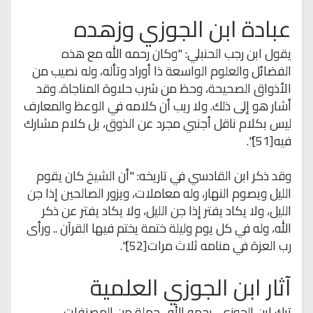
عبادة ابن الجوزي وزهده
يقول ابن رجب الحنبلي: "وكان رحمه الله مع هذه
الفضائل والعلوم الواسعة ذا أوراد وتأله، وله نصيب من
الأذواق الصحيحة، وحظ من شرب حلاوة المناجاة. وقد
أشار هو إلى ذلك. ولا ريب أن كلامه في الوعظ والمعارف
ليس بكلام ناقل أجنبي مجرد عن الذوق، بل كلام مشارك
فيه[51]".
وقد ذكر ابن القادسي في تاريخه: "أن الشيخ كان يقوم
الليل ويصوم النهار، وله معاملات، ويزور الصالحين إذا جن
الليل، ولا يكاد يفتر إذا جن الليل، ولا يكاد يفتر عن ذكر
الله، وله في كل يوم وليلة ختمة يختم فيها القرآن .. ورأى
رب العزة في منامه ثلاث مرات[52]".
آثار ابن الجوزي العلمية
ترك ابن الجوزي -رحمه الله- جملة من المصنفات