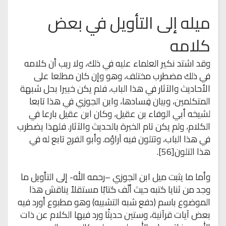
ميله إلى التأويل في بعض
كلامه
وقد اشتد نكير العلماء عليه في ذلك، ولا ريب أن كلامه
في ذلك مضطرب مختلف، وهو وإن كان مطلعا على
الأحاديث والآثار في هذا الباب، فلم يكن خبيرا بحل شبهة
المتكلمين، وبيان فِسادها، وابن الجوزي في هذا تابعا
لشيخه أبي الوفاء بن عقيل، وكان ابن عقيل بارعا في
الكلام، ولم يكن تام الخبرة بالحديث والآثار. فلهذا يضطرب
في هذا الباب، وتتلون فيه آراؤه. وأبو الفرج تابع له في
هذا التلون[56].
وأما ما يثبت ميل ابن الجوزي –رحمه الله- إلى التأويل ما
وجد من ثنايا كتبه حيث ألّف كتابًا مستقلاً يناقش هذا
الموضوع باسم (دفع شبه التشبيه) وهو مطبوع أورد فيه
بعض آيات قرآنية، وستين حديثًا ورد فيها الكلام عن ذات