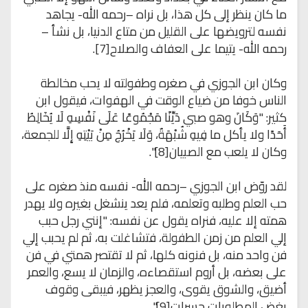
ما كان ينظر إلى كل هذا، بل نراه –رحمه الله- يجاهد
نفسه لترويضها على القليل من متاع الدنيا، بل نشأ –
رحمه الله- يتيما على العفاف والصلاح[7].
وكان ابن الجوزي في صغره وطفولته لا يحب مخالطة
الناس خوفا من ضياع الوقت في الهفوات، فيقول ابن
كثير: "وَكَانَ وهو صبي دَيِّنًا مَجْمُوعًا عَلَى نَفْسِهِ لَا يُخَالِطُ
أَحَدًا ولا يأكل ما فِيهِ شُبْهَةٌ، وَلَا يَخْرُجُ مِنْ بَيْتِهِ إِلَّا للجمعة،
وكان لا يلعب مع الصبيان[8]".
لقد روّض ابن الجوزي –رحمه الله- نفسه منذ صغره على
حب العلم وطلبه وتعلمه، فلم يعد ينشغل بغيره ولا يهدر
همته إلا عليه، فنراه يقول عن نفسه: "إنني رجل حبب
إلي العلم من زمن الطفولة، فتشاغلت به، ثم لم يحبب إلي
فن واحد منه، بل فنونه كلها، ثم لا تقتصر همتي في فن
على بعضه، بل أروم استقصاءه، والزمان لا يسع، والعمر
أضيق، والشوق يقوى، والعجز يظهر، فيبقى وقوف
بغض المطلوبات حسرات[9]".