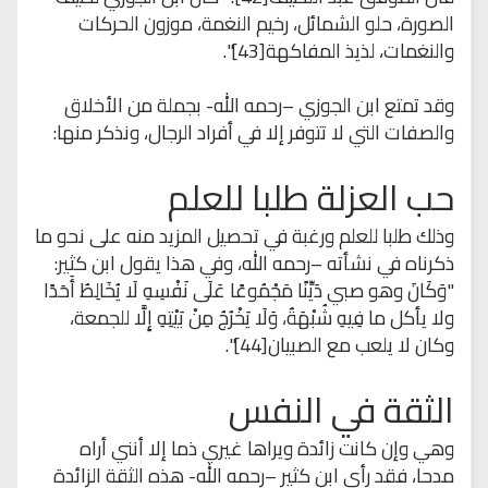
الصورة، حلو الشمائل، رخيم النغمة، موزون الحركات
والنغمات، لذيذ المفاكهة[43]".
وقد تمتع ابن الجوزي –رحمه الله- بجملة من الأخلاق
والصفات التي لا تتوفر إلا في أفراد الرجال، ونذكر منها:
حب العزلة طلبا للعلم
وذلك طلبا للعلم ورغبة في تحصيل المزيد منه على نحو ما
ذكرناه في نشأته –رحمه الله، وفي هذا يقول ابن كثير:
"وَكَانَ وهو صبي دَيِّنًا مَجْمُوعًا عَلَى نَفْسِهِ لَا يُخَالِطُ أَحَدًا
ولا يأكل ما فِيهِ شُبْهَةٌ، وَلَا يَخْرُجُ مِنْ بَيْتِهِ إِلَّا للجمعة،
وكان لا يلعب مع الصبيان[44]".
الثقة في النفس
وهي وإن كانت زائدة ويراها غيري ذما إلا أنني أراه
مدحا، فقد رأى ابن كثير –رحمه الله- هذه الثقة الزائدة