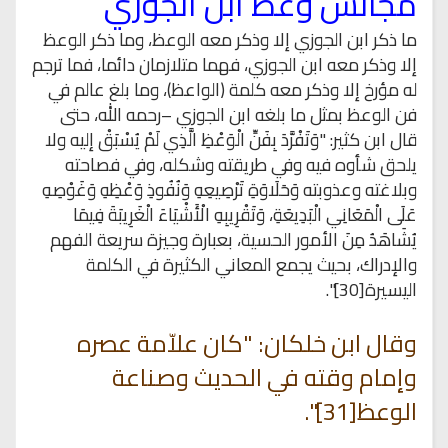
مجالس وعظ ابن الجوزي
ما ذكر ابن الجوزي إلا وذكر معه الوعظ، وما ذكر الوعظ
إلا وذكر معه ابن الجوزي، فهما متلازمان دائما، فما ترجم
له مؤرخ إلا وذكر معه كلمة (الواعظ)، وما بلغ عالم في
فن الوعظ بمثل ما بلغه ابن الجوزي –رحمه الله، حتى
قال ابن كثير: "وَتَفْرَّدَ بِفَنِّ الْوَعْظِ الَّذِي لَمْ يُسْبَقْ إليه ولا
يلحق شأوه فيه وفي طريقته وشكله، وفي فصاحته
وبلاغته وعذوبته وَحَلَاوَةِ تَرْصِيعِهِ وَنُفُوذِ وَعْظِهِ وَغَوْصِهِ
عَلَى الْمَعَانِي الْبَدِيعَةِ، وَتَقْرِيبِهِ الْأَشْيَاءَ الْغَرِيبَةَ فِيمَا
يُشَاهَدُ مِنَ الأمور الحسية، بعبارة وجيزة سريعة الفهم
والإدراك، بحيث يجمع المعاني الكثيرة في الكلمة
اليسيرة[30]".
وقال ابن خلكان: "كان علاّمة عصره
وإمام وقته في الحديث وصناعة
الوعظ[31]".