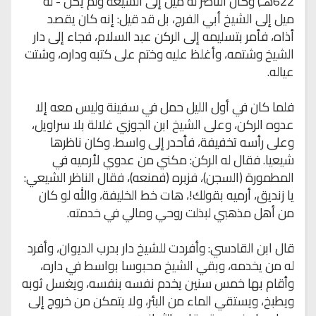
622هـ) وكان الناصر له ميل إلى الشيعة ولم يكن - له
ميل إلى الشيخ أبي الفرج، بل قد قيل: إنه كان يقصد
أذاه، فأمر بتسليمه إلى الركن عبد السلام، فجاء إلى دار
الشيخ وشتمه، وأغلظ عليه وختم على كتبه وداره، وشتت
عياله.
فلما كان في أول الليل حمل في سفينة وليس معه إلا
عدوه الركن، وعلى الشيخ ابن الجوزي غلالة بلا سراويل،
وعلى رأسه تخفيفة، فأحدر إلى واسط. وكان ناظرها
شيعيا. فقال له الركن: مكني من عدوي لأرميه في
المطمورة (السجن)، فزبره (فمنعه)، فقال الناظر الشيعي:
يا زنديق، أرميه بقولك!، هات خط الخليفة، والله لو كان
من أهل مذهبي لبذلت روحي ومالي في خدمته.
قال ابن القادسي: وأفردت للشيخ دار بدرب الديوان، وأفرد
له من يخدمه، وبقي الشيخ محبوسا بواسط في داره،
وأقام بها خمس سنين يخدم نفسه بنفسه، ويغسل ثوبه
ويطبخ، ويستقي الماء من البئر، ولا يتمكن من خروج إلى