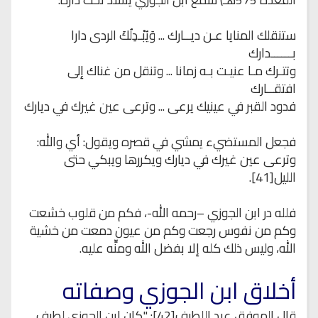
ستنقلك المنايا عـن ديــارك ... وَيُبْـدِلُكَ الردى دارا
بــــــدارك
وتتـرك مـا عنيـت بـه زمانا ... وتنقل من غناك إلى
افتقــارك
فدود القبر في عينيك يرعى ... وترعى عين غيرك في ديارك
فجعل المستضيء يمشي في قصره ويقول: أي والله:
وترعى عين غيرك في ديارك ويكررها ويبكي حتى
الليل[41].
فلله در ابن الجوزي –رحمه الله-، فكم من قلوب خشعت
وكم من نفوس رجعت وكم من عيون دمعت من خشية
الله، وليس ذلك كله إلا بفضل الله ومنِّه عليه.
أخلاق ابن الجوزي وصفاته
قال الموفق عبد اللطيف[42]: "كان ابن الجوزي لطيف