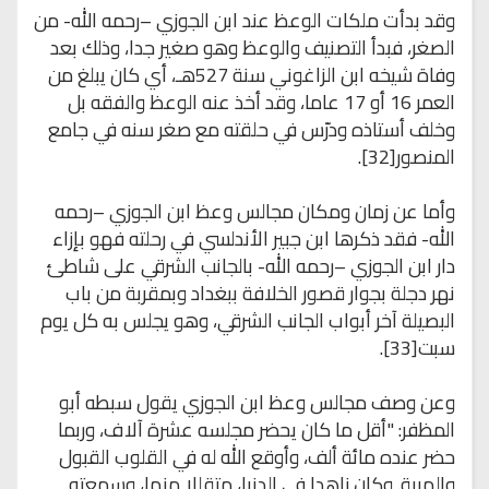
وقد بدأت ملكات الوعظ عند ابن الجوزي –رحمه الله- من
الصغر، فبدأ التصنيف والوعظ وهو صغير جدا، وذلك بعد
وفاة شيخه ابن الزاغوني سنة 527هـ، أي كان يبلغ من
العمر 16 أو 17 عاما، وقد أخذ عنه الوعظ والفقه بل
وخلف أستاذه ودرّس في حلقته مع صغر سنه في جامع
المنصور[32].
وأما عن زمان ومكان مجالس وعظ ابن الجوزي –رحمه
الله- فقد ذكرها ابن جبير الأندلسي في رحلته فهو بإزاء
دار ابن الجوزي –رحمه الله- بالجانب الشرقي على شاطئ
نهر دجلة بجوار قصور الخلافة ببغداد وبمقربة من باب
البصيلة آخر أبواب الجانب الشرقي، وهو يجلس به كل يوم
سبت[33].
وعن وصف مجالس وعظ ابن الجوزي يقول سبطه أبو
المظفر: "أقل ما كان يحضر مجلسه عشرة آلاف، وربما
حضر عنده مائة ألف، وأوقع الله له في القلوب القبول
والهيبة. وكان زاهدا في الدنيا، متقللا منها، وسمعته