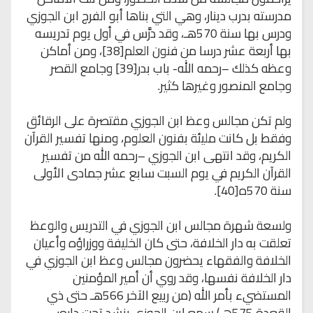
مدرسته بدرب دينار، وهي التي بناها أبو الفرج ابن الجوزي
ودرس بها سنة 570هـ، وقد درَّس في أول يوم تدريسه
بها أربعة عشر درسا من فنون العلم[38]، ومن أماكن
وعظه كذلك –رحمه الله- باب بدر[39] وجامع القصر
وجامع المنصور وغيرها كثير.
ولم تكن مجالس وعظ ابن الجوزي مقتصرة على الرقائق
وفقط بل كانت مليئة بفنون العلوم، ومنها تفسير القرآن
الكريم، وقد انتهى ابن الجوزي –رحمه الله من تفسير
القرآن الكريم في يوم السبت سابع عشر جمادى الأولى
سنة 570ه[40].
ولسعة شهرة مجالس ابن الجوزي في التدريس والوعظ
تعلقت به دار الخلافة، حتى كان الخليفة ووزراؤه وأعيان
الخلافة والفقهاء يحضرون مجالس وعظ ابن الجوزي في
دار الخلافة نفسها، وقد روي أن أمير المؤمنين
المستضيء بأمر الله (من ربيع الآخر 566هـ حتى ذي
القعدة 575هـ) سمع ابن الجوزي ينشد تحت داره: