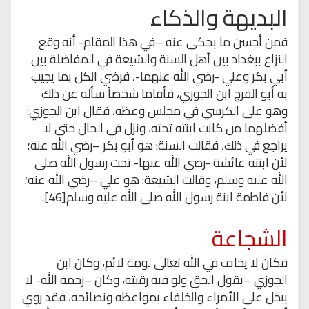
البديهة والذكاء
فمن أحسن ما يحكى عنه –في هذا المقام- أنه وقع
النزاع ببغداد بين أهل السنة والشيعة في المفاضلة بين
أبي بكر وعلي -رضي الله عنهما-، فرضي الكل بما يجيب
به أبو الفرج ابن الجوزي، فأقاما شخصاً سأله عن ذلك
وهو على الكرسي في مجلس وعظه، فقال ابن الجوزي:
أفضلهما من كانت ابنته تحته، ونزل في الحال حتى لا
يراجع في ذلك، فقالت السنة: هو أبو بكر –رضي الله عنه؛
لأن ابنته عائشة -رضي الله عنها- تحت رسول الله صلى
الله عليه وسلم، وقالت الشيعة: هو علي –رضي الله عنه؛
لأن فاطمة ابنة رسول الله صلى الله عليه وسلم[46].
الشجاعة
فكان لا يخاف في الله تعالى لومة لائم، وكان ابن
الجوزي –يقول الحق ولو فيه رقبته، وكان –رحمه الله- لا
يبخل على الأمراء والخلفاء بمواعظه ونصائحه، فقد روي