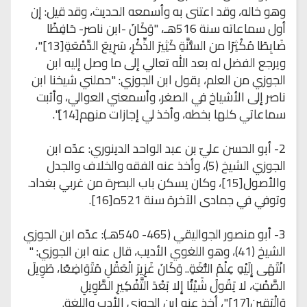
وهو خاله، وقد اعتنى به وأسمعه الحديث، وقد قيل: إن
أول سماعاته سنة 516هـ، "وَكَانَ -ابن ناصر- حَافِظًا
ضَابِطًا مُكْثِرًا من السُّنَّةِ كَثِيرَ الذِّكْرِ، سَرِيعَ الدَّمْعَةِ[13]"،
ويرجع الفضل له بعد الله تعالي إلى ما وصل إليه ابن
الجوزي من العلم، يقول ابن الجوزي: "حملني شيخنا ابن
ناصر إلى الأشياخ في الصغر، وأسمعني العوالي، وأثبت
سماعاتي كلها بخطه، وأخذ لي إجازات منهم[14]".
2- أبو الحسن عليّ بن عبد الواحد الدينوري: عدّه ابن
الجوزي الشيخ (5)، وأخذ عنه الفقه والخلاف والجدل
والأصول[15]، وكان يسكن باب البصرة من غربي بغداد.
وتوفي في جمادى الآخرة سنة 521ه[16].
3- أبو منصور الجواليقي (465- 540هـ): عدّه ابن الجوزي
الشيخ (41)، وهو اللغوي الأديب، قال عنه ابن الجوزي: "
انْتَهَى إِلَيْهِ عِلْمُ اللُّغَةِ.. وَكَانَ غَزِيرَ الْعَقْلِ مُتَوَاضِعًا، طَوِيلَ
الصَّمْتِ، لا يَقُولُ شَيْئًا إِلا بَعْدَ التَّفْكِيرِ الطَّوِيلِ
وَالْيَقِينِ[17]"، أخذ عنه ابن الجوزي الأدب واللغة.