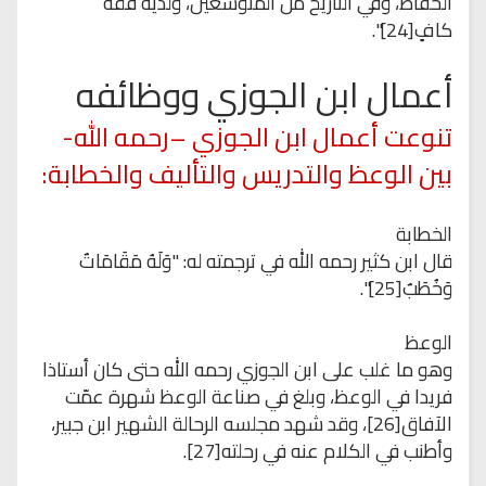
الحفاظ، وفي التاريخ من المتوسعين، ولديه فقه
كافٍ[24]".
أعمال ابن الجوزي ووظائفه
تنوعت أعمال ابن الجوزي –رحمه الله-
بين الوعظ والتدريس والتأليف والخطابة:
الخطابة
قال ابن كثير رحمه الله في ترجمته له: "وَلَهُ مَقَامَاتٌ
وَخُطَبٌ[25]".
الوعظ
وهو ما غلب على ابن الجوزي رحمه الله حتى كان أستاذا
فريدا في الوعظ، وبلغ في صناعة الوعظ شهرة عمّت
الآفاق[26]، وقد شهد مجلسه الرحالة الشهير ابن جبير،
وأطنب في الكلام عنه في رحلته[27].