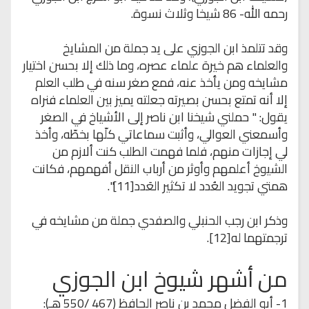
رحمه الله- 86 شيخا وثلاث نسوة.
وقد تتلمذ ابن الجوزي على يد جملة من المشايخ
والعلماء هم خيرة علماء عصره، وما ذلك إلا بحسن اختيار
مشايخه ومن يأخذ عنه، فمع صغر سنه في طلب العلم
إلا أنه تمتع بحسن بصيرته جعلته يميز بين العلماء فنراه
يقول: " حملني شيخنا ابن ناصر إلى الأشياخ في الصغر
وأسمعني العوالي، وأثبت سماعاتي كلّها بخطّه، وأخذ
لي إجازات منهم، فلما فهمت الطلب كنت ألازم من
الشيوخ أعلمهم وأوثر من أرباب النقل أفهمهم، فكانت
همتي تجويد العُدد لا تكثير العَدد[11]".
وذكر ابن رجب الحنبلي والصفدي جملة من مشايخه في
ترجمتهما له[12].
من أشهر شيوخ ابن الجوزي
1- أبو الفضل محمد بن ناصر الحافظ (467 /550 هـ):