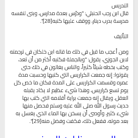
التدريس
قال ابن رجب الحنبلي: "ودرّس بعدة مدارس، وبنى لنفسه
مدرسة بدرب دينار، ووقف عليها كتبه[28]".
التأليف
ومن أعجب ما قيل في ذلك ما قاله ابن خلكان في ترجمته
لابن الجوزي، يقول: "وبالجملة فكتبه أكثر من أن تعد،
وكتب بخطه شيئاً كثيراً، والناس يغالون في ذلك حتى
يقولوا: إنه جمعت الكراريس التي كتبها وحسبت مدة
عمره وقسمت الكراريس على المدة فكان ما خص كل
يوم تسع كراريس، وهذا شيء عظيم لا يكاد يقبله
العقل. ويقال إنه جمعت براية أقلامه التي كتب بها
حديث رسول الله صلى الله عليه وسلم فحصل منها
شيء كثير، وأوصى أن يسخن بها الماء الذي يغسل به
بعد موته، ففعل ذلك، فكفت وفضل منه[29]".