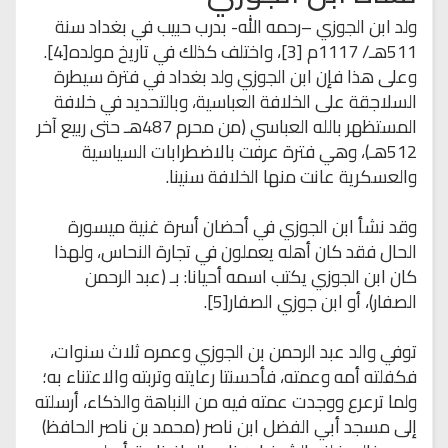
ولد ابن الجوزي –رحمه الله- بدرب حبيب في بغداد سنة
511هـ/ 1117م [3]، واختلف كذلك في تاريخ مولده[4].
وعلى هذا فإن ابن الجوزي ولد بغداد في فترة سيطرة
السلاجقة على الخلافة العباسية، وبالتحديد في خلافة
المستظهر بالله العباسي (من محرم 487هـ حتى ربيع آخر
512هـ)، وهي فترة عرفت بالاضطرابات السياسية
والعسكرية عانت منها الخلافة سنينا.
وقد نشأ ابن الجوزي في أحضان أسرة غنية ميسورة
الحال فقد كان أهله يعملون في تجارة النحاس، ولهذا
كان ابن الجوزي يكتب اسمه أحيانا: بـ (عبد الرحمن
الصفار)، أو ابن جوزي الصفار[5].
توفي والد عبد الرحمن بن الجوزي وعمره ثلاث سنوات،
فكفلته أمه وعمته، فأحسنتا رعايته وتربته والاعتناء به؛
ولما ترعرع ووجدت عمته فيه من النباهة والذكاء، أرسلته
إلى مسجد أبي الفضل ابن ناصر (محمد بن ناصر الحافظ)