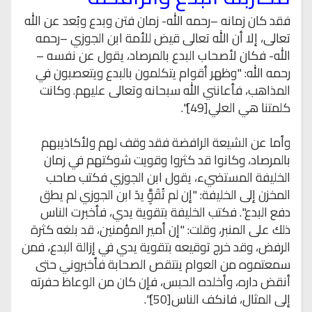
فقد كان زمانه –رحمه الله- زمان فتن وبدع وبُعد عن الله
تعالى، إلا أن الله تعالى قيض للأمة ابن الجوزي –رحمه
الله- فكان لأصحاب البدع بالمرصاد، يقول عن نفسه –
رحمه الله: "وظهر أقوام يتكلمون بالبدع ويتعصبون في
المذاهب، فأعانني الله سبحانه وتعالى عليهم. وكانت
كلمتنا هي العلي[49]".
وأما عن الشيعة الرافضة فقد وقف لهم ولأكاذيبهم
بالمرصاد، وكانوا قد كثروا وقويت شوكتهم في زمان
الخليفة المستضيء، يقول ابن الجوزي فكتب صاحب
المخزن إلى الخليفة: "إن لم تُقَوَِّ يدَ ابن الجوزي لم يطق
دفع البدع". فكتب الخليفة بتقوية يدي، فأخبرت الناس
ذلك على المنبر، وقلت: "إن أمير المؤمنين، قد بلغه كثرة
الرفض، وقد خرج توقيعه بتقوية يدي في إزالة البدع، فمن
سمعتموه من العوام ينتقص الصحابة فأخبروني حتى
أنقض داره، وأخلده الحبس، فإن كان من الوعاظ حفرته
إلى المثال، فانكف الناس[50]".