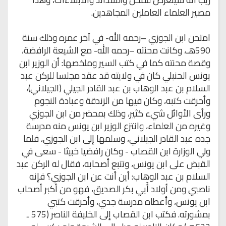
مصير العلماء العاملين المجاهدين.
امتحن ابن الجوزي –رحمه الله- في آخر عمره وذلك سنة
590هـ، وكانت محنته –رحمه الله- مع الشيعة الرافضة،
وقصة محنته كما في كتب السير وملخصها: أن الوزير ابن
يونس الحنبلي كان في ولايته قد عقد مجلسا للركن عبد
السلام بن عبد الوهاب بن عبد القادر الجيلي (الجيلاني)،
وأحرقت كتبه، وكان فيها من الزندقة وعبادة النجوم
ورأى الأوائل شيء كثير، وذلك بمحضر من ابن الجوزي
وغيره من العلماء، وانتزع الوزير ابن يونس منه مدرسة
جده عبد القادر الجيلاني، وسلمها إلى ابن الجوزي، فلما
ولي الوزارة ابن القصاب - وكان رافضيا خبيثا - سعى في
القبض على ابن يونس، وتتبع أصحابه، فقال له الركن عبد
السلام بن عبد الوهاب: أين أنت عن ابن الجوزي؟ فإنه
ناصبي ومن أولاد أَبي بكر الصديق، فهو من أكبر أصحاب
ابن يونس، وأعطاه مدرسة جدي، وأحرقت كتبي
بمشورته. فكتب ابن القصاب إلى الخليفة الناصر (575 ـ