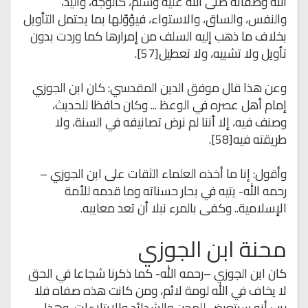
الله وصفاته صلى الله عليه وسلم، كالوجه، واليد،
والنفس، والساق، والاستواء، فيؤوّلها بما يحتمل التأويل
بخلاف ما ذهب إليه السلف من إمرارها كما وردت بدون
تأويل ولا تشبيه، ولا تعطيل[57].
وعن هذا قال موفق الدين المقدسي: كان ابن الجوزي
إمام أهل عصره في الوعظ ... وكان حافظا للحديث،
وصنف فيه، إلا أننا لم نرض تصانيفه في السنة، ولا
طريقته فيه[58].
وأقول: إنا ما أخذه العلماء الثقات على ابن الجوزي –
رحمه الله- يتيه في بحار حسناته وما قدمه للأمة
الإسلامية.. وكفى بالمرء نبلا أن تعد معايبه.
محنة ابن الجوزي
كان ابن الجوزي –رحمه الله- كما ذكرنا شجاعا في الحق
لا يخاف في الله لومة لائم، ومن كانت هذه صفاه فلا
ريب أنه سيتعرض للمحن والشدائد والابتلاءات، وهذا