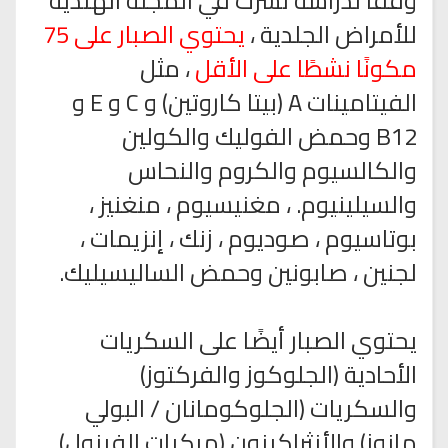
وفقًا لدراسة نُشرت في المجلة الهندية
للأمراض الجلدية ،
يحتوي الصبار على 75
مكونًا نشطًا على الأقل
، مثل
الفيتامينات A (بيتا كاروتين) و C و E و
B12 وحمض الفوليك والكولين
والكالسيوم والكروم والنحاس
والسيلينيوم. ، مغنيسيوم ، منغنيز ،
بوتاسيوم ، صوديوم ، زنك ، إنزيمات ،
لجنين ، صابونين وحمض الساليسيليك.
يحتوي الصبار أيضًا على السكريات
الأحادية (الجلوكوز والفركتوز)
والسكريات (الجلوكومانان / البولي
مانوز) والأنثراكينون (مركبات الفينول)