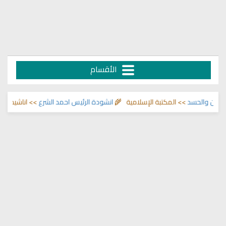
الأقسام
د
>> المكتبة الإسلامية 🌾
انشودة الرئيس احمد الشرع
>> اناشيد ابراهيم الاحمد