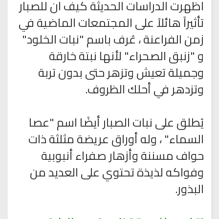
اظهرت الدراسات الحديثة كيف ان للصبار
تأثيراً هائلاً على المجتمعات الماضية في
زمن الفراعنة ، عُرف باسم "نبات الخلود"
و "زنبق الصحراء" لأنها نبتة خارقة
وجميلة تعيش وتزهر حتى بدون تربة
وتزدهر في أحلك الظروف.
يُطلق على نبات الصبار أيضًا اسم "عصا
السماء" ، وله أوراق عريضة مثلثة ذات
حواف مسننة وأزهار صفراء أنبوبية
وفواكه لذيذة تحتوي على العديد من
البذور.