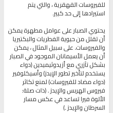
للفيروسات القهقرية ، والتي يتم
استيرادها إلى حد كبير.
يحتوي الصبار على عوامل مطهرة يمكن
أن تقلل من حيوية الفطريات والبكتيريا
والفيروسات. على سبيل المثال ، يمكن
أن يعمل الأسيمانان الموجود في الصبار
بشكل تآزري مع أزيدوثيميدين (دواء
يستخدم لتأخير تطور الإيدز) وأسيكلوفير
(دواء مضاد للفيروسات) لمنع تكاثر
فيروس الهربس والإيدز . (ذات صلة:
الألوة فيرا تساعد في عكس مسار
السرطان والإيدز .)