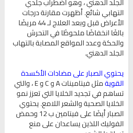
الجلد الدهني ، وهو اضطراب جلدي
التهابي شائع. أظهرت مقارنة درجات
الأعراض قبل وبعد العلاج لـ 44 مريضًا
بالغًا انخفاضًا ملحوظًا في التحرش
والحكة وعدد المواقع المصابة بالتهاب
الجلد الدهني.
يحتوي الصبار على مضادات الأكسدة
القوية
مثل فيتامينات A و C و E ، والتي
تساهم في تجديد الخلايا التي تعزز نمو
الخلايا الصحية والشعر اللامع. يحتوي
الصبار أيضًا على فيتامين ب 12 وحمض
الفوليك اللذين يساعدان على منع